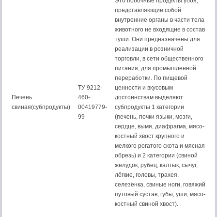
Это побочные продукты убоя,
представляющие собой
внутренние органы в части тела
животного не входящие в состав
туши. Они предназначены для
реализации в розничной
торговли, в сети общественного
питания, для промышленной
переработки. По пищевой
ТУ 9212-
ценности и вкусовым
Печень
460-
достоинствам выделяют:
свиная(субпродукты)
00419779-
субпродукты 1 категории
99
(печень, почки языки, мозги,
сердце, вымя, диафрагма, мясо-
костный хвост крупного и
мелкого рогатого скота и мясная
обрезь) и 2 категории (свиной
желудок, рубец, калтык, сычуг,
лёгкие, головы, трахея,
селезёнка, свиные ноги, говяжий
путовый сустав, губы, уши, мясо-
костный свиной хвост).