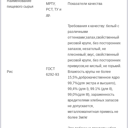
Наименование
МРТУ,
Показатели качества
пищевого сырья
РСТ, ТУ и
др.
Требования к качеству: белый с
различными
оттенками;запах,свойственный
рисовой крупе, без посторонних
запахов, незатхлый, не
плесневый; вкус, свойственный
рисовой крупе, без посторонних
привкусов,не кислый, не горький.
ГОСТ
Рис
Влажгость крупы не более
6292-93
15,5%,доброкачественное ядро
99,7%(для экстра и высшего),
99,4% (для I), 99.1% (для II),
99,0%(для III), зараженность
вредителями хлебных запасов
не допускается,
металломагнитная примесь не
более 3мг/кг