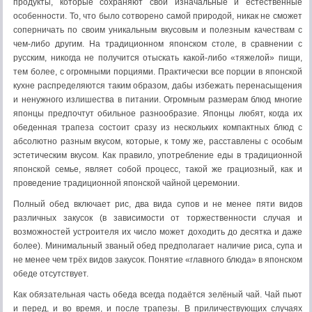
продукты, которые сохраняют свои изначальные и естественные
особенности. То, что было сотворено самой природой, никак не сможет
соперничать по своим уникальным вкусовым и полезным качествам с
чем-либо другим. На традиционном японском столе, в сравнении с
русским, никогда не получится отыскать какой-либо «тяжелой» пищи,
тем более, с огромными порциями. Практически все порции в японской
кухне распределяются таким образом, дабы избежать перенасыщения
и ненужного излишества в питании. Огромным размерам блюд многие
японцы предпочтут обильное разнообразие. Японцы любят, когда их
обеденная трапеза состоит сразу из нескольких компактных блюд с
абсолютно разным вкусом, которые, к тому же, расставлены с особым
эстетическим вкусом. Как правило, употребление еды в традиционной
японской семье, являет собой процесс, такой же грациозный, как и
проведение традиционной японской чайной церемонии.
Полный обед включает рис, два вида супов и не менее пяти видов
различных закусок (в зависимости от торжественности случая и
возможностей устроителя их число может доходить до десятка и даже
более). Минимальный званый обед предполагает наличие риса, супа и
не менее чем трёх видов закусок. Понятие «главного блюда» в японском
обеде отсутствует.
Как обязательная часть обеда всегда подаётся зелёный чай. Чай пьют
и перед, и во время, и после трапезы. В приличествующих случаях