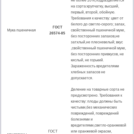
не более 20%,подразделяется
на сорта:крупчатку, высший,
первый, второй, обойную.
Требования к качеству: цвет от
белого до светло-серого; запах,
ГОСТ
Мука пшеничная
свойственный пшеничной муке,
26574-85
без посторонних запахов,не
затхлый,не плесневелый; вкус
,свойственный пшеничной муке,
без посторонних привкусов, не
кислый, не горький.
Зараженность вредителями
хлебных запасов не
допускается.
Деление на товарные сорта не
предусмотрено. Требования к
качеству: плоды должны быть
чистыми,без механических
повреждений, повреждений
болезнями и
вредителями,светло-оранжевой
ГОСТ
или оранжевой окраски,