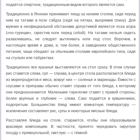
подаётся спиртное, традиционным видом которого является сакэ.
Традиционно в Японии принимают пищу за низким столом, сидя перед
ним на татами в позе сэйдза (сидя на пятках, выпрямив спину). Для
мужчин в неофициальной обстановке допустимой является поза агура
(«по-турецки», скрестив ноги перед собой). На татами нельзя сидеть
развалившись, не следует вытягивать ноги под стол. Впрочем, в
настоящее время и дома, и, тем более, в заведениях общественного
питания, чаще обедают за обычными столами европейского типа, сидя
на стульях или табуретках.
Традиционно все кушанья выставляются на стол сразу. В этом случае
рис ставится слева, суп — справа, в центре стола располагаются блюда
из морепродуктов и мяса, вокруг них — соленья и маринады. Ёмкости с
соусами и приправы обычно ставят справа от того блюда, к которому
они предназначаются. Маленькие тарелочки ставят с правой стороны,
более крупные и глубокие — слева. Сакэ подаётся в кувшинчиках,
подогретым. Большинство блюд имеют комнатную температуру —
исключение составляют рис, супы и некоторые мясные блюда.
Расставляя блюда на столе, стараются, чтобы они образовывали
красивую композицию. В частности, принято чередовать округлую
посуду с прямоугольной, светлую — с тёмной.