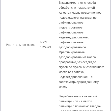
В зависимости от способа
обработки и показателей
качества масло подсолнечное
подразделяют на виды: не
рафинированное
,гидратированое,
рафинированное
недезодорированое,
ГОСТ
рафинированное
Растительное масло
1129-93
дезодорированное.
Мрафинированые
дезодорированные масла
прозразные,без осадка,со
вкусом со вкусом обезличенного
масла,без запаха,
недезедорированое – с
запахом,присущим данному
маслу.
Вырабатывается из мягкой
пшеницы или из мягкой
пшеницы с примесью твердой