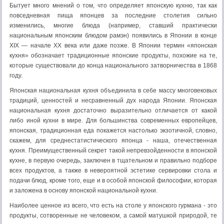
Бытует много мнений о том, что определяет японскую кухню, так как
повседневная пища японцев за последние столетия сильно
изменились, многие блюда (например, ставший практически
национальным японским блюдом рамэн) появились в Японии в конце
XIX — начале XX века или даже позже. В Японии термин «японская
кухня» обозначает традиционные японские продукты, похожие на те,
которые существовали до конца национального затворничества в 1868
году.
Японская национальная кухня объединила в себе массу многовековых
традиций, ценностей и несравненный дух народа Японии. Японская
национальная кухня достаточно выразительно отличается от какой
либо иной кухни в мире. Для большинства современных европейцев,
японская, традиционная еда покажется настолько экзотичной, словно,
скажем, для среднестатистического японца - наша, отечественная
кухня. Преимущественный секрет такой непревзойденности в японской
кухне, в первую очередь, заключен в тщательном и правильно подборе
всех продуктов, а также в невероятной эстетике сервировки стола и
подачи блюд, кроме того, еще и в особой японской философии, которая
и заложена в основу японской национальной кухни.
Наиболее ценное из всего, что есть на столе у японского гурмана - это
продукты, сотворенные не человеком, а самой матушкой природой, те