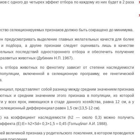
аков с одного до четырех эффект отбора по каждому из них будет в 2 раза
чество селекционируемых признаков должно быть сокращено до минимума.
ен предусматривать выделение главных желательных качеств для более
 и подбора, а другие признаки следует оценивать лишь в качестве
ельных последствий одностороннего отбора и обеспечить получение
 развитых животных (Дубинин Н.П. 1967).
ть отбора животных по фенотипу зависит от степени наследуемости
популяции, включенной в селекционную программу, ее генетической
а.
енциал, представляет собой разницу между средним значением признака
отных и средним значением этого признака в популяции, из которой
 у всех ярок, имеющихся в стаде данного хозяйства, равна 12 см, а у
 селекционный дифференциал равен 1,5 см (13,5-12 см).
) на коэффициент наследуемости (h2 — около 0,3) можно получить
фекта (Е):Е= h2×Sd= 0,3×1,5 = 0,45 (Голъцблат А.И. 1988).
й величиной признака у родительского поколения, в котором проводился
рнем поколении.