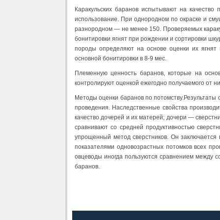
Каракульских баранов испытывают на качество 
использование. При однородном по окраске и сму
разнородном — не менее 150. Проверяемых караку
бонитировки ягнят при рождении и сортировки шк
породы определяют на основе оценки их ягнят п
основной бонитировки в 8-9 мес.
Племенную ценность баранов, которые на основ
контролируют оценкой ежегодно получаемого от них
Методы оценки баранов по потомству.Результаты 
проведения. Наследственные свойства производи
качество дочерей и их матерей; дочери — сверст
сравнивают со средней продуктивностью сверст
упрощенный метод сверстников. Он заключается в
показателями одновозрастных потомков всех про
овцеводы иногда пользуются сравнением между со
баранов.