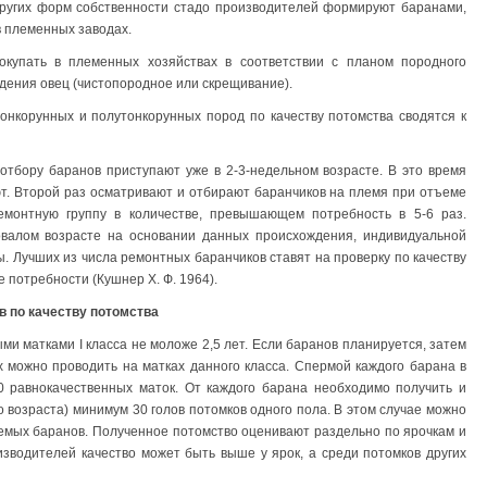
ругих форм собственности стадо производителей формируют баранами,
в племенных заводах.
окупать в племенных хозяйствах в соответствии с планом породного
дения овец (чистопородное или скрещивание).
онкорунных и полутонкорунных пород по качеству потомства сводятся к
отбору баранов приступают уже в 2-3-недельном возрасте. В это время
т. Второй раз осматривают и отбирают баранчиков на племя при отъеме
емонтную группу в количестве, превышающем потребность в 5-6 раз.
валом возрасте на основании данных происхождения, индивидуальной
ы. Лучших из числа ремонтных баранчиков ставят на проверку по качеству
е потребности (Кушнер Х. Ф. 1964).
в по качеству потомства
и матками I класса не моложе 2,5 лет. Если баранов планируется, затем
 их можно проводить на матках данного класса. Спермой каждого барана в
0 равнокачественных маток. От каждого барана необходимо получить и
о возраста) минимум 30 голов потомков одного пола. В этом случае можно
емых баранов. Полученное потомство оценивают раздельно по ярочкам и
изводителей качество может быть выше у ярок, а среди потомков других