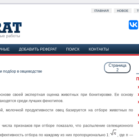
ГЛАВНАЯ
НОВОЕ
Т
РНЫЕ
ДОБАВИТЬ РЕФЕРАТ
ПОИСК
КОНТАКТЫ
Страница
2
и подбор в овцеводстве
П
основе своей экспертная оценка животных при бонитировке. Ее основу
находятся среди лучших фенотипов.
й, молочной продуктивности овец базируется на отборе животных по
т числа признаков при отборе показало, что распыление селекционного
фективность отбора по каждому из них пропорционально 1:
, где п —