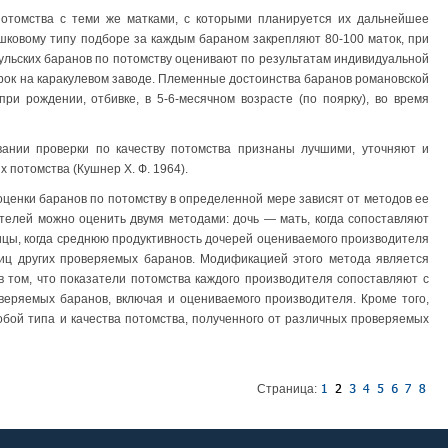
потомства с теми же матками, с которыми планируется их дальнейшее
шковому типу подборе за каждым бараном закрепляют 80-100 маток, при
льских баранов по потомству оценивают по результатам индивидуальной
урок на каракулевом заводе. Племенные достоинства баранов романовской
ри рождении, отбивке, в 5-6-месячном возрасте (по поярку), во время
ании проверки по качеству потомства признаны лучшими, уточняют и
 потомства (Кушнер Х. Ф. 1964).
оценки баранов по потомству в определенной мере зависят от методов ее
телей можно оценить двумя методами: дочь — мать, когда сопоставляют
ницы, когда среднюю продуктивность дочерей оцениваемого производителя
ниц других проверяемых баранов. Модификацией этого метода является
 том, что показатели потомства каждого производителя сопоставляют с
веряемых баранов, включая и оцениваемого производителя. Кроме того,
бой типа и качества потомства, полученного от различных проверяемых
Страница: