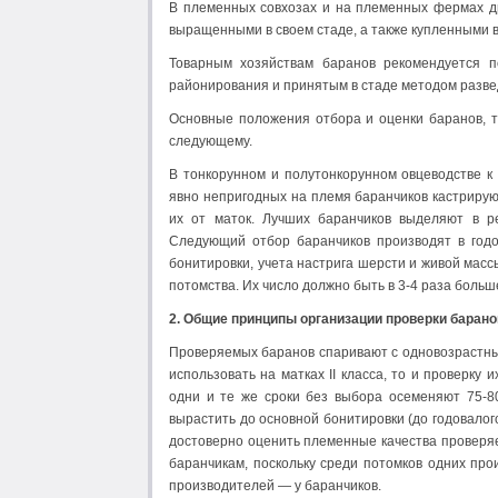
В племенных совхозах и на племенных фермах д
выращенными в своем стаде, а также купленными 
Товарным хозяйствам баранов рекомендуется п
районирования и принятым в стаде методом разве
Основные положения отбора и оценки баранов, т
следующему.
В тонкорунном и полутонкорунном овцеводстве к 
явно непригодных на племя баранчиков кастрирую
их от маток. Лучших баранчиков выделяют в р
Следующий отбор баранчиков производят в годо
бонитировки, учета настрига шерсти и живой масс
потомства. Их число должно быть в 3-4 раза больш
2. Общие принципы организации проверки барано
Проверяемых баранов спаривают с одновозрастным
использовать на матках II класса, то и проверку
одни и те же сроки без выбора осеменяют 75-8
вырастить до основной бонитировки (до годовалог
достоверно оценить племенные качества проверя
баранчикам, поскольку среди потомков одних про
производителей — у баранчиков.