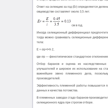
Ответ на селекцию за год (Еr) определяется делен
овцеводстве составляет около 3,5 лет.
см в год.
Иногда селекционный дифференциал предпочтител
тогда можно сравнивать селекционные дифференц
тела:
Е = ơp×I×h 2,
где ơp — фенотипическое стандартное отклонение п
Отбор баранов и оценка их наследственных к
улучшателей и широкое их использование на ста
важнейшее звено племенного дела, поскольк
производителей.
Эффективность племенной работы повышается при
данных и качества потомства.
В племенных заводах стадо баранов-производител
селекционного ядра при строгом отборе.