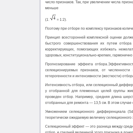
число признаков. Так, при увеличении числа призн
меньше
(1:
= 1:2).
Поэтому при отборе по комплексу признаков коли
Принцип всесторонней комплексной оценки долж
быстрого совершенствования их путем отбора
корректирующих, помогающих избежать нежелат
здоровых, конституционально-крепких, гармонично
Прогнозирование эффекта отбора.Эффективнос
селекционируемых признаков, от численности 
гетерогенности и интенсивности (жесткости) отбор
Интенсивность отбора, или селекционный диффер
у отобранной для племенных целей группы жив
проведен отбор. Например, средняя длина шерсти
отобранных для ремонта — 13,5 см. В этом случае
Умножением селекционного дифференциала (Sd
теоретически ожидаемую величину селекционного эф
Селекционный эффект — это разница между средне
отбор, и средней величиной этого признака в доче