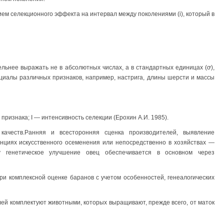
ием селекционного эффекта на интервал между поколениями (i), который в
ьнее выражать не в абсолютных числах, а в стандартных единицах (ơ),
иалы различных признаков, например, настрига, длины шерсти и массы
ризнака; I — интенсивность селекции (Ерохин А.И. 1985).
ачеств.Ранняя и всесторонняя сценка производителей, выявление
нциях искусственного осеменения или непосредственно в хозяйствах —
у генетическое улучшение овец обеспечивается в основном через
 комплексной оценке баранов с учетом особенностей, генеалогических
ей комплектуют животными, которых выращивают, прежде всего, от маток