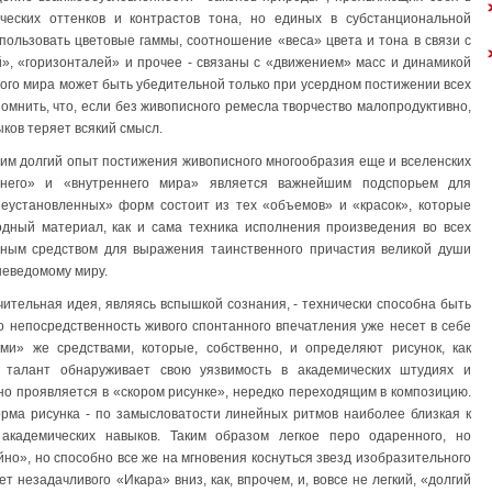
ческих оттенков и контрастов тона, но единых в субстанциональной
спользовать цветовые гаммы, соотношение «веса» цвета и тона в связи с
», «горизонталей» и прочее - связаны с «движением» масс и динамикой
ого мира может быть убедительной только при усердном постижении всех
помнить, что, если без живописного ремесла творчество малопродуктивно,
ков теряет всякий смысл.
дим долгий опыт постижения живописного многообразия еще и вселенских
него» и «внутреннего мира» является важнейшим подспорьем для
неустановленных» форм состоит из тех «объемов» и «красок», которые
родный материал, как и сама техника исполнения произведения во всех
ьным средством для выражения таинственного причастия великой души
неведомому миру.
чительная идея, являясь вспышкой сознания, - технически способна быть
о непосредственность живого спонтанного впечатления уже несет в себе
и» же средствами, которые, собственно, и определяют рисунок, как
 талант обнаруживает свою уязвимость в академических штудиях и
ьно проявляется в «скором рисунке», нередко переходящим в композицию.
орма рисунка - по замысловатости линейных ритмов наиболее близкая к
академических навыков. Таким образом легкое перо одаренного, но
йно», но способно все же на мгновения коснуться звезд изобразительного
т незадачливого «Икара» вниз, как, впрочем, и, вовсе не легкий, «долгий