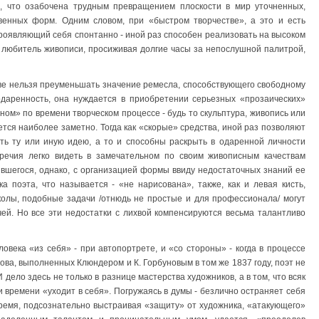
, что озабочена трудным превращением плоскости в мир уточненных,
енных форм. Одним словом, при «быстром творчестве», а это и есть
проявляющий себя спонтанно - иной раз способен реализовать на высоком
 любитель живописи, просиживая долгие часы за непослушной палитрой,
стве нельзя преуменьшать значение ремесла, способствующего свободному
даренность, она нуждается в приобретении серьезных «прозаических»
ом» по времени творческом процессе - будь то скульптура, живопись или
ется наиболее заметно. Тогда как «скорые» средства, иной раз позволяют
ть ту или иную идею, а то и способны раскрыть в одаренной личности
речия легко видеть в замечательном по своим живописным качествам
вшегося, однако, с организацией формы ввиду недостаточных знаний ее
а поэта, что называется - «не нарисована», также, как и левая кисть,
олы, подобные задачи /отнюдь не простые и для профессионала/ могут
ей. Но все эти недостатки с лихвой компенсируются весьма талантливо
овека «из себя» - при автопортрете, и «со стороны» - когда в процессе
нтова, выполненных Клюндером и К. Горбуновым в том же 1837 году, поэт не
 дело здесь не только в разнице мастерства художников, а в том, что всяк
 времени «уходит в себя». Погружаясь в думы - безлично остраняет себя
 время, подсознательно выстраивая «защиту» от художника, «атакующего»