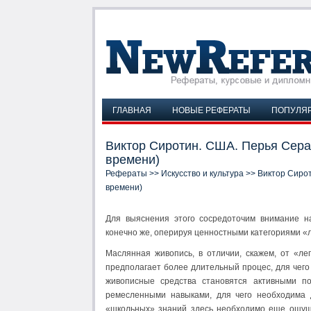
ГЛАВНАЯ
НОВЫЕ РЕФЕРАТЫ
ПОПУЛЯ
Виктор Сиротин. США. Перья Сера
времени)
Рефераты
>>
Искусство и культура
>> Виктор Сирот
времени)
Для выяснения этого сосредоточим внимание на
конечно же, оперируя ценностными категориями «
Маслянная живопись, в отличии, скажем, от «лег
предполагает более длительный процес, для чего 
живописные средства становятся активными п
ремесленными навыками, для чего необходима 
«школьных» знаний здесь необходимо еще ощущ