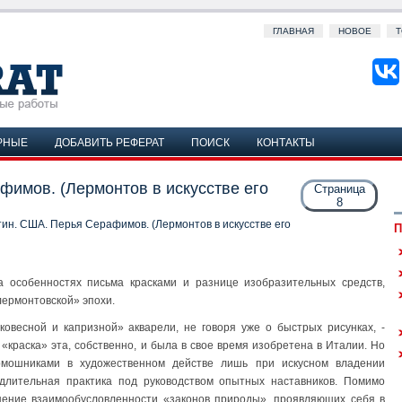
ГЛАВНАЯ
НОВОЕ
Т
РНЫЕ
ДОБАВИТЬ РЕФЕРАТ
ПОИСК
КОНТАКТЫ
фимов. (Лермонтов в искусстве его
Страница
8
ин. США. Перья Серафимов. (Лермонтов в искусстве его
П
 особенностях письма красками и разнице изобразительных средств,
лермонтовской» эпохи.
ковесной и капризной» акварели, не говоря уже о быстрых рисунках, -
«краска» эта, собственно, и была в свое время изобретена в Италии. Но
омошниками в художественном действе лишь при искусном владении
длительная практика под руководством опытных наставников. Помимо
ение взаимообусловленности «законов природы», проявляющих себя в