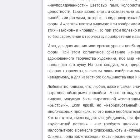
«неупорядоченности» цветовых гамм, колористи
целостности. Также важно знать и сознательно и
линейными ритмами, которые, в виде «вертикалей
форм. И «лепка» цветом видимого или воображаем
этих «законов» и «правил». Но при этом полезно 
то без стремления к творчеству приобретение навы
Итак, для достижения мастерского уровня необхо
форм. При этом органичное сочетание «внеш
вдохновенного творчества художника, ибо мир «
наполняют его душу. Из чего следует, что, при
сферах творчества, является лишь изобразител
невидимому, а для известного большинства еще и 
Любопытно, однако, что, любая, даже и самая зна
выражена «быстрым» способом . А все потому, чт
«идею», могущую быть выраженной «спонтанным
«быстрый». Если яркий, но «необработанный»
многочасовых прописях, то это вовсе необязател
Как мы в том, смею надеяться, убедились, эта ф
«рукописной поэзии» - «не требует» наличия 
малоопытного в ремесле художника, хоть и «случа
Олимпа. Тогда как «тяжелая» кисть неизменно тяне