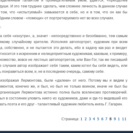
наделенным талантом и проницательным умом, удается, «преодолев
души. И это тем труднее сделать, чем сложнее личность /в данном случае
 том, что «испытуемый» замыкается в себе, но и в том, что он как бы
Одним словом - «помощи» от портретируемого нет во всех случаях.
.
на себя «изнутри», а, значит - непосредственно и безобманно, тем самым
якому случайному зрителю. Исполняя автопортрет, художник при всем
, собственно, и не пытается это делать, ибо в задачу как раз и входит
относится к искренним и нелицеприятным художникам, каковым, к примеру,
ожество, вовсе не лестных автопортретов, или Ван-Гог, так же писавший
 случаев автор изображает себя таким, каким хотел бы себя видеть, или
ь понравиться всем, и, не в последнюю очередь, самому себе.
, изображая Лермонтова, были «далеки» от него. Потому мы и видим у
рмонтов, конечно же, и был, но был не только воином, иначе не был бы
организация Лермонтова истинно полна была вселенских противоречий.
ыл в состоянии уловить никто из художников, даже и где-то видевший его
ать поэта и его друг - талантливый художник любитель князь Г. Гагарин.
Страница: