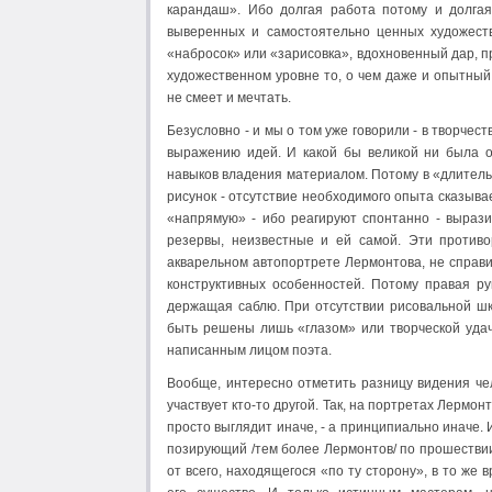
карандаш». Ибо долгая работа потому и долгая
выверенных и самостоятельно ценных художеств
«набросок» или «зарисовка», вдохновенный дар, 
художественном уровне то, о чем даже и опытный
не смеет и мечтать.
Безусловно - и мы о том уже говорили - в творче
выражению идей. И какой бы великой ни была о
навыков владения материалом. Потому в «длительн
рисунок - отсутствие необходимого опыта сказыва
«напрямую» - ибо реагируют спонтанно - вырази
резервы, неизвестные и ей самой. Эти противо
акварельном автопортрете Лермонтова, не справи
конструктивных особенностей. Потому правая рук
держащая саблю. При отсутствии рисовальной шк
быть решены лишь «глазом» или творческой удач
написанным лицом поэта.
Вообще, интересно отметить разницу видения чел
участвует кто-то другой. Так, на портретах Лермо
просто выглядит иначе, - а принципиально иначе. И
позирующий /тем более Лермонтов/ по прошествии
от всего, находящегося «по ту сторону», в то же