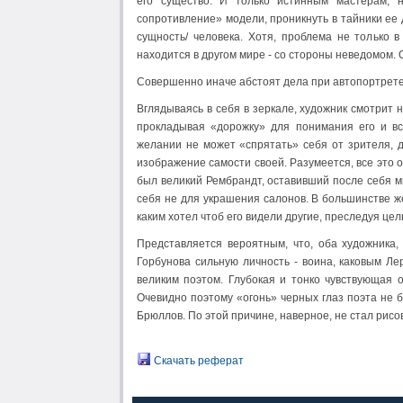
его существо. И только истинным мастерам, 
сопротивление» модели, проникнуть в тайники ее 
сущность/ человека. Хотя, проблема не только в
находится в другом мире - со стороны неведомом. 
Совершенно иначе абстоят дела при автопортрете
Вглядываясь в себя в зеркале, художник смотрит 
прокладывая «дорожку» для понимания его и вс
желании не может «спрятать» себя от зрителя, да
изображение самости своей. Разумеется, все это 
был великий Рембрандт, оставивший после себя мн
себя не для украшения салонов. В большинстве же
каким хотел чтоб его видели другие, преследуя цел
Представляется вероятным, что, оба художника
Горбунова сильную личность - воина, каковым Ле
великим поэтом. Глубокая и тонко чувствующая 
Очевидно поэтому «огонь» черных глаз поэта не б
Брюллов. По этой причине, наверное, не стал рисов
Скачать реферат