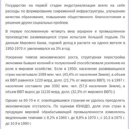
Государство на первой стадии индустриализации взяло на себя
расходы по формированию современной инфраструктуры, улучшению
качества образования, повышению общественного благосостояния и
решения других социальных проблем.
В первую послевоенную четверть века аграрное и промышленное
производство развивающихся стран испытали большой подъем. По
данным Мирового банка, годовой доход в расчете на одного жителя в
1950-1970 гг. увеличивался на 3% в год
Ускорение темпов экономического роста, структурная перестройка
экономики бывших колоний и полуколоний способствовали усилению их
роли в мировом хозяйстве. Если в 1950г. население развивающихся
стран насчитывало 1089 млн. чел. (43,4% от населения Земли), а объем
их ВВП равнялся 1220 млрд. долл. (21,7% от мирового ВВП), то в 1997 г.
население составило уже 3392 млн. чел. (57,6 населения Земли), а
объем ВВП вырос до 11130 млрд. долл. (32,3% от мирового ВВП).1
Однако за 60-70-е гг. освободившимся странам не удалось преодолеть
экономическую отсталость. По оценкам ЮНИДО, доля этих стран в
продукции мировой обрабатывающей промышленности изменялось
медленными темпами: с 8,2% в 1960 г. до 8,8% в 1970 г., с 10,3 в 1975 г.
до 10,9 в 1980 г.