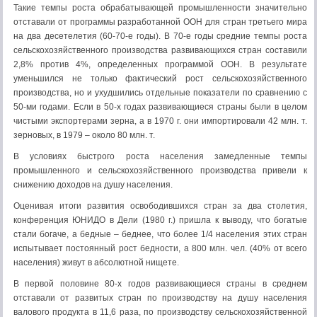
Такие темпы роста обрабатывающей промышленности значительно
отставали от программы разработанной ООН для стран третьего мира
на два десетелетия (60-70-е годы). В 70-е годы средние темпы роста
сельскохозяйственного производства развивающихся стран составили
2,8% против 4%, определенных программой ООН. В результате
уменьшился не только фактический рост сельскохозяйственного
производства, но и ухудшились отдельные показатели по сравнению с
50-ми годами. Если в 50-х годах развивающиеся страны были в целом
чистыми экспортерами зерна, а в 1970 г. они импортировали 42 млн. т.
зерновых, в 1979 – около 80 млн. т.
В условиях быстрого роста населения замедленные темпы
промышленного и сельскохозяйственного производства привели к
снижению доходов на душу населения.
Оценивая итоги развития освободившихся стран за два столетия,
конференция ЮНИДО в Дели (1980 г.) пришла к выводу, что богатые
стали богаче, а бедные – беднее, что более 1/4 населения этих стран
испытывает постоянный рост бедности, а 800 млн. чел. (40% от всего
населения) живут в абсолютной нищете.
В первой половине 80-х годов развивающиеся страны в среднем
отставали от развитых стран по производству на душу населения
валового продукта в 11,6 раза, по производству сельскохозяйственной