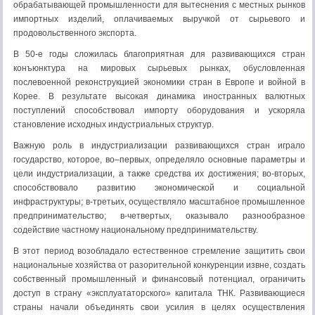
обрабатывающей промышленности для вытеснения с местных рынков
импортных изделий, оплачиваемых выручкой от сырьевого и
продовольственного экспорта.
В 50-е годы сложилась благоприятная для развивающихся стран
конъюнктура на мировых сырьевых рынках, обусловленная
послевоенной реконструкцией экономики стран в Европе и войной в
Корее. В результате высокая динамика иностранных валютных
поступлений способствовал импорту оборудования и ускоряла
становление исходных индустриальных структур.
Важную роль в индустриализации развивающихся стран играло
государство, которое, во–первых, определяло основные параметры и
цели индустриализации, а также средства их достижения; во-вторых,
способствовало развитию экономической и социальной
инфраструктуры; в-третьих, осуществляло масштабное промышленное
предпринимательство; в-четвертых, оказывало разнообразное
содействие частному национальному предпринимательству.
В этот период возобладало естественное стремление защитить свои
национальные хозяйства от разорительной конкуренции извне, создать
собственный промышленный и финансовый потенциал, ограничить
доступ в страну «эксплуататорского» капитала ТНК. Развивающиеся
страны начали объединять свои усилия в целях осуществления