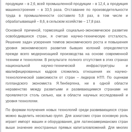
продукции – в 2,6, всей промышленной продукции – в 12,4, а продукция
машиностроения – в 33,5 раза. Отставание по производительности
труда в промышленности составило 5,8 раз, в том числе и
обрабатывающей – 8,6, в сельском хозяйстве – 17,8 раз.
Основной причиной, тормозящей социально-экономическое развитие
освободившихся стран, я считаю научно-техническую отсталость.
Решение задач ускорения темпов экономического роста и повышения
уровня экономического развития бывших колоний определяется
прежде всего модернизацией производства на основе современной
техники и технологии. В результате полного отсутствия в этих странах
национальной научно-технической инфраструктуры и
квалифицированных кадров сложились отношения их научно-
технологической зависимости от стран – лидеров НТП. По оценкам
голландского экономиста Я.Тинбергена, ни в одной области
неравенство между развитыми и развивающимися странами не
проявляется столь сильно, как в области научных исследований и
уровня технологии.
По формам получения новых технологий среди развивающихся стран
можно выделить несколько групп. Для азиатских стран основную роль
играет импорт машин и оборудования, для латиноамериканских стран
выше значение иностранных прямых капиталовложений. Для многих