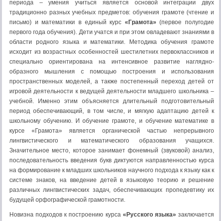
периода – умения учиться является основой интеграции двух
традиционно разных учебных предметов: обучения грамоте (чтение и
письмо) и математики в единый курс
«Грамота»
(первое полугодие
первого года обучения). Дети учатся и при этом овладевают знаниями в
области родного языка и математики. Методика обучения грамоте
исходит из возрастных особенностей шестилетних первоклассников и
специально ориентирована на интенсивное развитие наглядно-
образного мышления с помощью построения и использования
пространственных моделей, а также постепенный переход детей от
игровой деятельности к ведущей деятельности младшего школьника –
учебной. Именно этим объясняется длительный подготовительный
период обеспечивающий, в том числе, и мягкую адаптацию детей к
школьному обучению. И обучение грамоте, и обучение математике в
курсе «Грамота» является органической частью непрерывного
лингвистического и математического образования учащихся.
Значительное место, которое занимает фонемный (звуковой) анализ,
последовательность введения букв диктуются направленностью курса
на формирование к младших школьников научного подхода к языку как к
системе знаков, на введение детей в языковую теорию и решение
различных лингвистических задач, обеспечивающих пропедевтику их
будущей орфографической грамотности.
Новизна подходов к построению курса
«Русского языка»
заключается