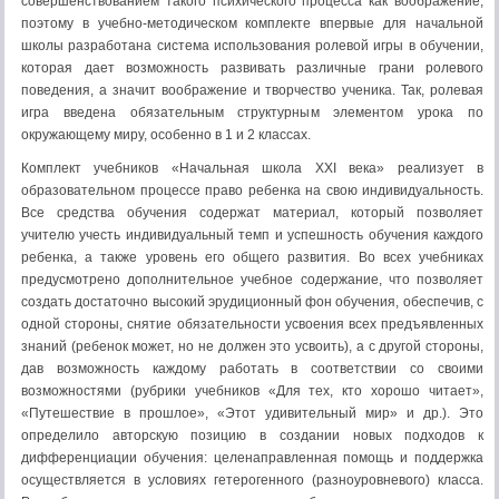
совершенствованием такого психического процесса как воображение,
поэтому в учебно-методическом комплекте впервые для начальной
школы разработана система использования ролевой игры в обучении,
которая дает возможность развивать различные грани ролевого
поведения, а значит воображение и творчество ученика. Так, ролевая
игра введена обязательным структурным элементом урока по
окружающему миру, особенно в 1 и 2 классах.
Комплект учебников «Начальная школа XXI века» реализует в
образовательном процессе право ребенка на свою индивидуальность.
Все средства обучения содержат материал, который позволяет
учителю учесть индивидуальный темп и успешность обучения каждого
ребенка, а также уровень его общего развития. Во всех учебниках
предусмотрено дополнительное учебное содержание, что позволяет
создать достаточно высокий эрудиционный фон обучения, обеспечив, с
одной стороны, снятие обязательности усвоения всех предъявленных
знаний (ребенок может, но не должен это усвоить), а с другой стороны,
дав возможность каждому работать в соответствии со своими
возможностями (рубрики учебников «Для тех, кто хорошо читает»,
«Путешествие в прошлое», «Этот удивительный мир» и др.). Это
определило авторскую позицию в создании новых подходов к
дифференциации обучения: целенаправленная помощь и поддержка
осуществляется в условиях гетерогенного (разноуровневого) класса.