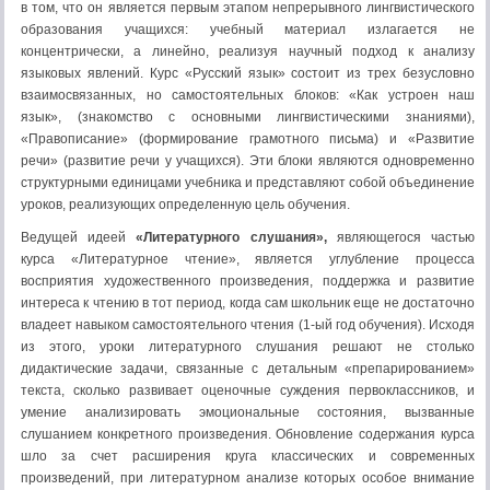
в том, что он является первым этапом непрерывного лингвистического
образования учащихся: учебный материал излагается не
концентрически, а линейно, реализуя научный подход к анализу
языковых явлений. Курс «Русский язык» состоит из трех безусловно
взаимосвязанных, но самостоятельных блоков: «Как устроен наш
язык», (знакомство с основными лингвистическими знаниями),
«Правописание» (формирование грамотного письма) и «Развитие
речи» (развитие речи у учащихся). Эти блоки являются одновременно
структурными единицами учебника и представляют собой объединение
уроков, реализующих определенную цель обучения.
Ведущей идеей
«Литературного слушания»,
являющегося частью
курса «Литературное чтение», является углубление процесса
восприятия художественного произведения, поддержка и развитие
интереса к чтению в тот период, когда сам школьник еще не достаточно
владеет навыком самостоятельного чтения (1-ый год обучения). Исходя
из этого, уроки литературного слушания решают не столько
дидактические задачи, связанные с детальным «препарированием»
текста, сколько развивает оценочные суждения первоклассников, и
умение анализировать эмоциональные состояния, вызванные
слушанием конкретного произведения. Обновление содержания курса
шло за счет расширения круга классических и современных
произведений, при литературном анализе которых особое внимание