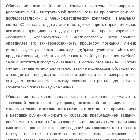
Обновление начальной школы означает переход с приоритета
репродуктивной и инструктивной деятельности на приоритет поисков-
исследовательский. В учебно-методическом комплекте «Начальная
школа XXI века» это достигается методикой, при которой школьник
осваивает принципиально другую роль – не просто «зритель»,
«слушатель», «репродуктор», а «исследователь». Такая позиция
определяет его заинтересованность процессом познания: ученик
может выдвинуть свою гипотезу (рубрика учебника «Выскажи
предположение»), выбрать и обосновать свой путь решения учебной
задачи, вступить в дискуссию (задания «Выскажи свое мнение»). В этом
случае познавательной деятельности как не подлежащий обсуждению,
а рождается в процессе коллективной работы и часто завершает ее,
что дает возможность каждому ученику «открыть» для себя и
сознательно принять научное знание.
Обновление начальной школы означает усиление внимания к
творческой деятельности учащихся, основанной на инициативе и
самостоятельности каждого школьника. Это достигается применением
в методике обучения «скрытых» образцов, преобладанием заданий
проблемного характера (по сравнению с репродуктивными), наличием
системы специальных творческих заданий, усложняющихся от класса к
классу. Развитие творчества авторы тесно связывают с