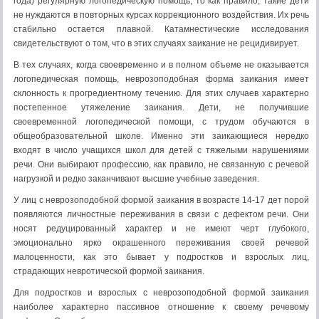
года) регулярную логопедическую помощь, то как правило, такие дети
не нуждаются в повторных курсах коррекционного воздействия. Их речь
стабильно остается плавной. Катамнестические исследования
свидетельствуют о том, что в этих случаях заикание не рецидивирует.
В тех случаях, когда своевременно и в полном объеме не оказывается
логопедическая помощь, неврозоподобная форма заикания имеет
склонность к прогредиентному течению. Для этих случаев характерно
постепенное утяжеление заикания. Дети, не получившие
своевременной логопедической помощи, с трудом обучаются в
общеобразовательной школе. Именно эти заикающиеся нередко
входят в число учащихся школ для детей с тяжелыми нарушениями
речи. Они выбирают профессию, как правило, не связанную с речевой
нагрузкой и редко заканчивают высшие учебные заведения.
У лиц с неврозоподобной формой заикания в возрасте 14-17 дет порой
появляются личностные переживания в связи с дефектом речи. Они
носят редуцированный характер и не имеют черт глубокого,
эмоционально ярко окрашенного переживания своей речевой
малоценности, как это бывает у подростков и взрослых лиц,
страдающих невротической формой заикания.
Для подростков и взрослых с неврозоподобной формой заикания
наиболее характерно пассивное отношение к своему речевому