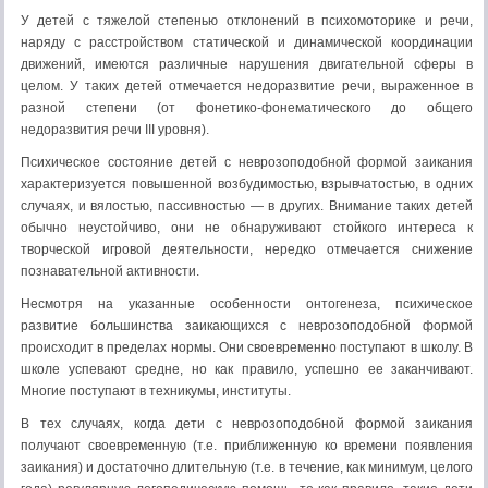
У детей с тяжелой степенью отклонений в психомоторике и речи,
наряду с расстройством статической и динамической координации
движений, имеются различные нарушения двигательной сферы в
целом. У таких детей отмечается недоразвитие речи, выраженное в
разной степени (от фонетико-фонематического до общего
недоразвития речи III уровня).
Психическое состояние детей с неврозоподобной формой заикания
характеризуется повышенной возбудимостью, взрывчатостью, в одних
случаях, и вялостью, пассивностью — в других. Внимание таких детей
обычно неустойчиво, они не обнаруживают стойкого интереса к
творческой игровой деятельности, нередко отмечается снижение
познавательной активности.
Несмотря на указанные особенности онтогенеза, психическое
развитие большинства заикающихся с неврозоподобной формой
происходит в пределах нормы. Они своевременно поступают в школу. В
школе успевают средне, но как правило, успешно ее заканчивают.
Многие поступают в техникумы, институты.
В тех случаях, когда дети с неврозоподобной формой заикания
получают своевременную (т.е. приближенную ко времени появления
заикания) и достаточно длительную (т.е. в течение, как минимум, целого