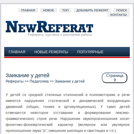
ГЛАВНАЯ
НОВОЕ
ТОП
ДОБАВИТЬ РЕФЕРАТ
ПОИСК
КОНТАКТЫ
ГЛАВНАЯ
НОВЫЕ РЕФЕРАТЫ
ПОПУЛЯРНЫЕ
ДОБАВИТЬ РЕФЕРАТ
ПОИСК
КОНТАКТЫ
Заикание у детей
Страница
9
Рефераты
>>
Педагогика
>> Заикание у детей
У детей со средней степенью отклонений в психомоторике и речи
имеются нарушения статической и динамической координации
движений (общих, тонких и артикуляционных). У таких детей
отмечается некоторое отставание в формировании лексико-
грамматического строя речи. Нарушение звукопроизношения носит
фонетико-фонематический характер (велярное или увулярное
произношение звука “р”, смешение шипящих и свистящих и т.п.).