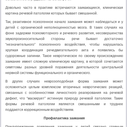
Довольно часто в практике встречаются заикающиеся, клиническая
картина речевой патологии которых бывает смешанной.
Так, реактивное психогенное начало заикания может наблюдаться и у
детей с органической неполноценностью мозга. В таких случаях на
фоне задержки психомоторного и речевого развития, несовершенства
звукопроизносительной стороны речи бывает достаточно
“незначительного” психогенного воздействия, чтобы нарушилась
хрупкая координация речедвигательного акта и появились бы
судорожные запинки. Такое невротическое по своему происхождению
заикание имеет сложную клиническую картину, в которой сочетаются
симптомы разных уровней поражения деятельности центральной
нервной системы функционального и органического.
В других случаях неврозоподобная форма заикания может
осложняться целым комплексом вторичных невротических реакций,
связанных с особенностями личностного реагирования на речевой
дефект, что “маскирует” истинную природу речевой патологии. Такие
формы речевой патологии являются смешанными и труднее
поддаются коррекционным воздействиям.
Профилактика заикания
Предупреждение появления заикания у детей связано главным