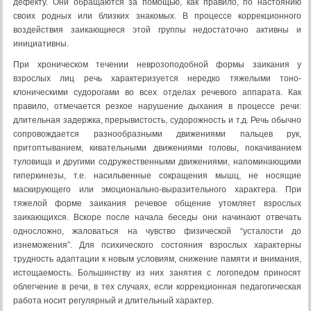
дефекту. Они обращаются за помощью, как правило, по настоянию
своих родных или близких знакомых. В процессе коррекционного
воздействия заикающиеся этой группы недостаточно активны и
инициативны.
При хроническом течении неврозоподобной формы заикания у
взрослых лиц речь характеризуется нередко тяжелыми тоно-
клоническими судорогами во всех отделах речевого аппарата. Как
правило, отмечается резкое нарушение дыхания в процессе речи:
длительная задержка, прерывистость, судорожность и т.д. Речь обычно
сопровождается разнообразными движениями пальцев рук,
притоптыванием, кивательными движениями головы, покачиванием
туловища и другими содружественными движениями, напоминающими
гиперкинезы, т.е. насильвенные сокращения мышц, не носящие
маскирующего или эмоционально-выразительного характера. При
тяжелой форме заикания речевое общение утомляет взрослых
заикающихся. Вскоре после начала беседы они начинают отвечать
односложно, жаловаться на чувство физической “усталости до
изнеможения”. Для психического состояния взрослых характерны
трудность адаптации к новым условиям, снижение памяти и внимания,
истощаемость. Большинству из них занятия с логопедом приносят
облегчение в речи, в тех случаях, если коррекционная педагогическая
работа носит регулярный и длительный характер.