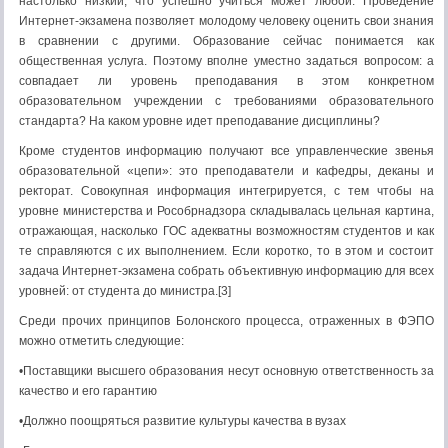
настолько низкий, что успешно учиться может любой. Проведение
Интернет-экзамена позволяет молодому человеку оценить свои знания
в сравнении с другими. Образование сейчас понимается как
общественная услуга. Поэтому вполне уместно задаться вопросом: а
совпадает ли уровень преподавания в этом конкретном
образовательном учреждении с требованиями образовательного
стандарта? На каком уровне идет преподавание дисциплины?
Кроме студентов информацию получают все управленческие звенья
образовательной «цепи»: это преподаватели и кафедры, деканы и
ректорат. Совокупная информация интегрируется, с тем чтобы на
уровне министерства и Рособрнадзора складывалась цельная картина,
отражающая, насколько ГОС адекватны возможностям студентов и как
те справляются с их выполнением. Если коротко, то в этом и состоит
задача Интернет-экзамена собрать объективную информацию для всех
уровней: от студента до министра.[3]
Среди прочих принципов Болонского процесса, отраженных в ФЭПО
можно отметить следующие:
•Поставщики высшего образования несут основную ответственность за
качество и его гарантию
•Должно поощряться развитие культуры качества в вузах