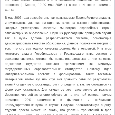
процесса (г. Берген, 19-20 мая 2005 г.) в свете Интернет-экзамена
ФЭПО
В мае 2005 года разработаны так называемые Европейские стандарты
и руководства для систем гарантии качества высшего образования,
которые утверждены советом министров европейских стран,
отвечающих за образование. Один из руководящих принципов звучит
так: в вузах должны разрабатываться системы, помогающие
демонстрировать качество образования. Данное положение говорит о
том, что система оценки качества должна быть открытой. И в этом
контексте задача Рособрнадзора и Росаккредагентства состоит в
создании системы, которая бы позволила доказывать, что качество
подготовки студентов отвечает требованиям как минимум
государственных образовательных стандартов. Поэтому идея
Интернет-экзамена состоит в формировании таких тестовых
материалов, чтобы вуз или ссуз мог сравнить себя по результатам
знаний студентов с госстандартом и определить, как тот смотрится на
фоне всех остальных. Для студентов это также является важным.
Известно, что сейчас многие обучаются на платной основе, причем
примерно 20% занимаются в филиалах и небольших
негосударственных вузах и ссузах. Получая положительную оценку,
студент просто может не знать, что уровень требований в вузе