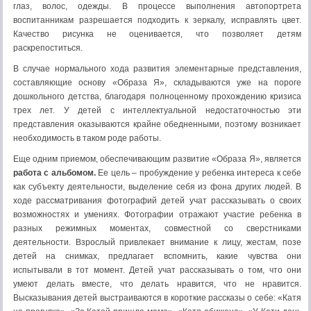
глаз, волос, одежды. В процессе выполнения автопортрета
воспитанникам разрешается подходить к зеркалу, исправлять цвет.
Качество рисунка не оценивается, что позволяет детям
раскрепоститься.
В случае нормального хода развития элементарные представления,
составляющие основу «Образа Я», складываются уже на пороге
дошкольного детства, благодаря полноценному прохождению кризиса
трех лет. У детей с интеллектуальной недостаточностью эти
представления оказываются крайне обедненными, поэтому возникает
необходимость в таком роде работы.
Еще одним приемом, обеспечивающим развитие «Образа Я», является
работа с альбомом.
Ее цель – пробуждение у ребенка интереса к себе
как субъекту деятельности, выделение себя из фона других людей. В
ходе рассматривания фотографий детей учат рассказывать о своих
возможностях и умениях. Фотографии отражают участие ребенка в
разных режимных моментах, совместной со сверстниками
деятельности. Взрослый привлекает внимание к лицу, жестам, позе
детей на снимках, предлагает вспомнить, какие чувства они
испытывали в тот момент. Детей учат рассказывать о том, что они
умеют делать вместе, что делать нравится, что не нравится.
Высказывания детей выстраиваются в короткие рассказы о себе: «Катя