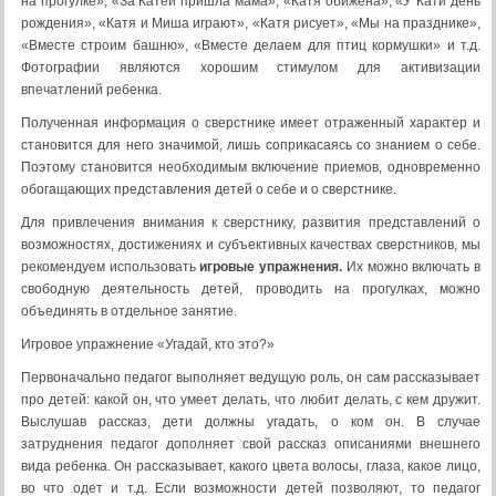
на прогулке», «За Катей пришла мама», «Катя обижена», «У Кати день
рождения», «Катя и Миша играют», «Катя рисует», «Мы на празднике»,
«Вместе строим башню», «Вместе делаем для птиц кормушки» и т.д.
Фотографии являются хорошим стимулом для активизации
впечатлений ребенка.
Полученная информация о сверстнике имеет отраженный характер и
становится для него значимой, лишь соприкасаясь со знанием о себе.
Поэтому становится необходимым включение приемов, одновременно
обогащающих представления детей о себе и о сверстнике.
Для привлечения внимания к сверстнику, развития представлений о
возможностях, достижениях и субъективных качествах сверстников, мы
рекомендуем использовать
игровые упражнения.
Их можно включать в
свободную деятельность детей, проводить на прогулках, можно
объединять в отдельное занятие.
Игровое упражнение «Угадай, кто это?»
Первоначально педагог выполняет ведущую роль, он сам рассказывает
про детей: какой он, что умеет делать, что любит делать, с кем дружит.
Выслушав рассказ, дети должны угадать, о ком он. В случае
затруднения педагог дополняет свой рассказ описаниями внешнего
вида ребенка. Он рассказывает, какого цвета волосы, глаза, какое лицо,
во что одет и т.д. Если возможности детей позволяют, то педагог