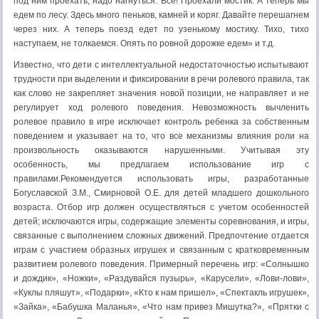
под ним проехать, надо нагнуться. Все! Проехали мостик. А теперь мы
едем по лесу. Здесь много пеньков, камней и коряг. Давайте перешагнем
через них. А теперь поезд едет по узенькому мостику. Тихо, тихо
наступаем, не толкаемся. Опять по ровной дорожке едем» и т.д.
Известно, что дети с интеллектуальной недостаточностью испытывают
трудности при выделении и фиксировании в речи ролевого правила, так
как слово не закрепляет значения новой позиции, не направляет и не
регулирует ход ролевого поведения. Невозможность вычленить
ролевое правило в игре исключает контроль ребенка за собственным
поведением и указывает на то, что все механизмы влияния роли на
произвольность оказываются нарушенными. Учитывая эту
особенность, мы предлагаем использование игр с
правилами.Рекомендуется использовать игры, разработанные
Богуславской З.М., Смирновой О.Е. для детей младшего дошкольного
возраста. Отбор игр должен осуществляться с учетом особенностей
детей; исключаются игры, содержащие элементы соревнования, и игры,
связанные с выполнением сложных движений. Предпочтение отдается
играм с участием образных игрушек и связанным с кратковременным
развитием ролевого поведения. Примерный перечень игр: «Солнышко
и дождик», «Ножки», «Раздувайся пузырь», «Карусели», «Лови-лови»,
«Куклы пляшут», «Подарки», «Кто к нам пришел», «Спектакль игрушек»,
«Зайка», «Бабушка Маланья», «Что нам привез Мишутка?», «Прятки с