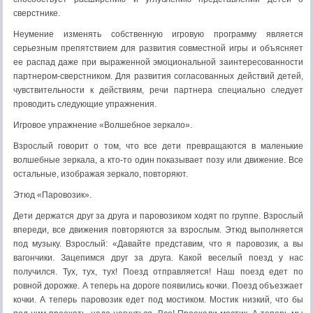
сверстнике.
Неумение изменять собственную игровую программу является
серьезным препятствием для развития совместной игры и объясняет
ее распад даже при выраженной эмоциональной заинтересованности
партнером-сверстником. Для развития согласованных действий детей,
чувствительности к действиям, речи партнера специально следует
проводить следующие упражнения.
Игровое упражнение «Волшебное зеркало».
Взрослый говорит о том, что все дети превращаются в маленькие
волшебные зеркала, а кто-то один показывает позу или движение. Все
остальные, изображая зеркало, повторяют.
Этюд «Паровозик».
Дети держатся друг за друга и паровозиком ходят по группе. Взрослый
впереди, все движения повторяются за взрослым. Этюд выполняется
под музыку. Взрослый: «Давайте представим, что я паровозик, а вы
вагончики. Зацепимся друг за друга. Какой веселый поезд у нас
получился. Тух, тух, тух! Поезд отправляется! Наш поезд едет по
ровной дорожке. А теперь на дороге появились кочки. Поезд объезжает
кочки. А теперь паровозик едет под мостиком. Мостик низкий, что бы