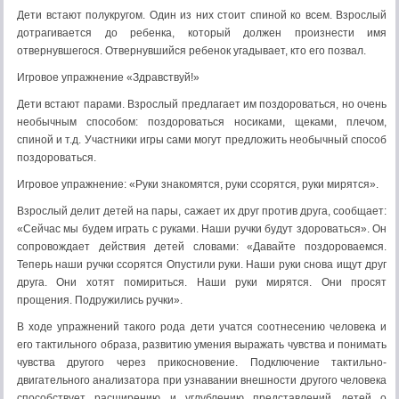
Дети встают полукругом. Один из них стоит спиной ко всем. Взрослый
дотрагивается до ребенка, который должен произнести имя
отвернувшегося. Отвернувшийся ребенок угадывает, кто его позвал.
Игровое упражнение «Здравствуй!»
Дети встают парами. Взрослый предлагает им поздороваться, но очень
необычным способом: поздороваться носиками, щеками, плечом,
спиной и т.д. Участники игры сами могут предложить необычный способ
поздороваться.
Игровое упражнение: «Руки знакомятся, руки ссорятся, руки мирятся».
Взрослый делит детей на пары, сажает их друг против друга, сообщает:
«Сейчас мы будем играть с руками. Наши ручки будут здороваться». Он
сопровождает действия детей словами: «Давайте поздороваемся.
Теперь наши ручки ссорятся Опустили руки. Наши руки снова ищут друг
друга. Они хотят помириться. Наши руки мирятся. Они просят
прощения. Подружились ручки».
В ходе упражнений такого рода дети учатся соотнесению человека и
его тактильного образа, развитию умения выражать чувства и понимать
чувства другого через прикосновение. Подключение тактильно-
двигательного анализатора при узнавании внешности другого человека
способствует расширению и углублению представлений детей о