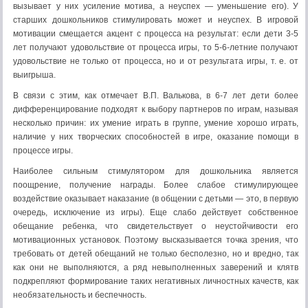
вызывает у них усиление мотива, а неуспех — уменьшение его). У
старших дошкольников стимулировать может и неуспех. В игровой
мотивации смещается акцент с процесса на результат: если дети 3-5
лет получают удовольствие от процесса игры, то 5-6-летние получают
удовольствие не только от процесса, но и от результата игры, т. е. от
выигрыша.
В связи с этим, как отмечает В.П. Валькова, в 6-7 лет дети более
дифференцирование подходят к выбору партнеров по играм, называя
несколько причин: их умение играть в группе, умение хорошо играть,
наличие у них творческих способностей в игре, оказание помощи в
процессе игры.
Наиболее сильным стимулятором для дошкольника является
поощрение, получение награды. Более слабое стимулирующее
воздействие оказывает наказание (в общении с детьми — это, в первую
очередь, исключение из игры). Еще слабо действует собственное
обещание ребенка, что свидетельствует о неустойчивости его
мотивационных установок. Поэтому высказывается точка зрения, что
требовать от детей обещаний не только бесполезно, но и вредно, так
как они не выполняются, а ряд невыполненных заверений и клятв
подкрепляют формирование таких негативных личностных качеств, как
необязательность и беспечность.