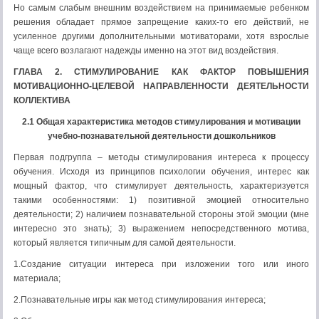
Но самым слабым внешним воздействием на принимаемые ребенком
решения обладает прямое запрещение каких-то его действий, не
усиленное другими дополнительными мотиваторами, хотя взрослые
чаще всего возлагают надежды именно на этот вид воздействия.
ГЛАВА 2. СТИМУЛИРОВАНИЕ КАК ФАКТОР ПОВЫШЕНИЯ
МОТИВАЦИОННО-ЦЕЛЕВОЙ НАПРАВЛЕННОСТИ ДЕЯТЕЛЬНОСТИ
КОЛЛЕКТИВА
2.1 Общая характеристика методов стимулирования и мотивации
учебно-познавательной деятельности дошкольников
Первая подгруппа – методы стимулирования интереса к процессу
обучения. Исходя из принципов психологии обучения, интерес как
мощный фактор, что стимулирует деятельность, характеризуется
такими особенностями: 1) позитивной эмоцией относительно
деятельности; 2) наличием познавательной стороны этой эмоции (мне
интересно это знать); 3) выражением непосредственного мотива,
который является типичным для самой деятельности.
1.Создание ситуации интереса при изложении того или иного
материала;
2.Познавательные игры как метод стимулирования интереса;