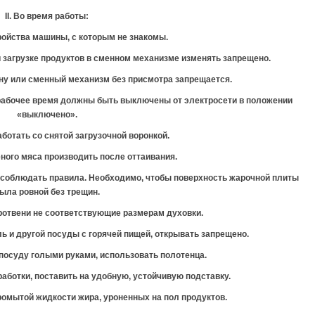
II. Во время работы:
тройства машины, с которым не знакомы.
и загрузке продуктов в сменном механизме изменять запрещено.
у или сменный механизм без присмотра запрещается.
рабочее время должны быть выключены от электросети в положении
«выключено».
аботать со снятой загрузочной воронкой.
ного мяса производить после оттаивания.
о соблюдать правила. Необходимо, чтобы поверхность жарочной плиты
ыла ровной без трещин.
протвени не соответствующие размерам духовки.
ь и другой посуды с горячей пищей, открывать запрещено.
 посуду голыми руками, использовать полотенца.
бработки, поставить на удобную, устойчивую подставку.
ромытой жидкости жира, уроненных на пол продуктов.