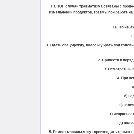
На ПОП случаи травматизма связаны с процес
измельчении продуктов, травмы при работе на
Т.Б. во изб
I
1. Одеть спецодежду, волосы убрать под головн
2. Привести в поряд
3. Осмотреть ин
4. При о
а
б) н
в) нали
г) исправнос
д) нали
5. Ремонт машины могут производить только 