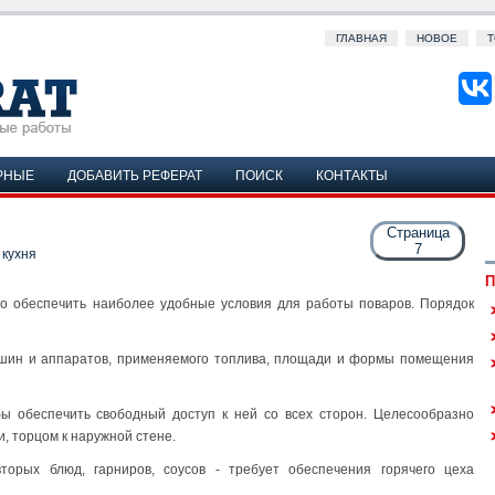
ГЛАВНАЯ
НОВОЕ
Т
РНЫЕ
ДОБАВИТЬ РЕФЕРАТ
ПОИСК
КОНТАКТЫ
Страница
7
 кухня
П
о обеспечить наиболее удобные условия для работы поваров. Порядок
ашин и аппаратов, применяемого топлива, площади и формы помещения
бы обеспечить свободный доступ к ней со всех сторон. Целесообразно
, торцом к наружной стене.
торых блюд, гарниров, соусов - требует обеспечения горячего цеха