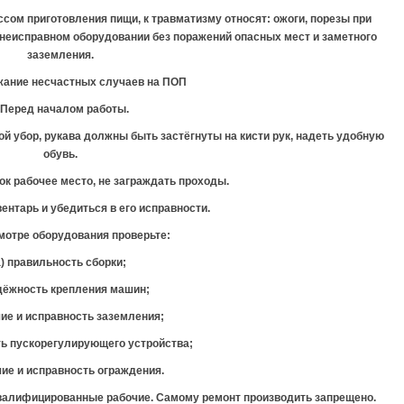
сом приготовления пищи, к травматизму относят: ожоги, порезы при
 неисправном оборудовании без поражений опасных мест и заметного
заземления.
ежание несчастных случаев на ПОП
. Перед началом работы.
ой убор, рукава должны быть застёгнуты на кисти рук, надеть удобную
обувь.
ок рабочее место, не заграждать проходы.
вентарь и убедиться в его исправности.
смотре оборудования проверьте:
) правильность сборки;
адёжность крепления машин;
чие и исправность заземления;
ть пускорегулирующего устройства;
чие и исправность ограждения.
квалифицированные рабочие. Самому ремонт производить запрещено.