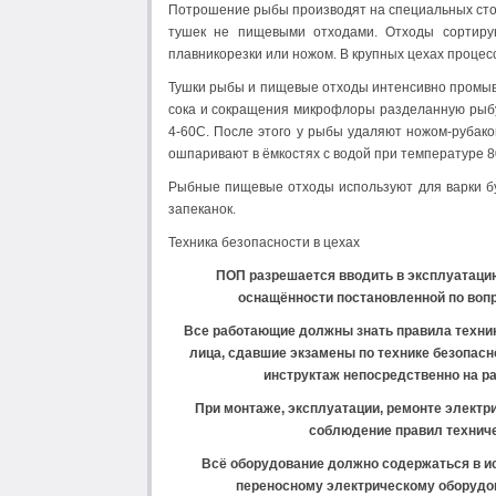
Потрошение рыбы производят на специальных стол
тушек не пищевыми отходами. Отходы сортир
плавникорезки или ножом. В крупных цехах процес
Тушки рыбы и пищевые отходы интенсивно промыва
сока и сокращения микрофлоры разделанную рыбу
4-60С. После этого у рыбы удаляют ножом-рубако
ошпаривают в ёмкостях с водой при температуре 8
Рыбные пищевые отходы используют для варки бу
запеканок.
Техника безопасности в цехах
ПОП разрешается вводить в эксплуатаци
оснащённости постановленной по вопро
Все работающие должны знать правила техник
лица, сдавшие экзамены по технике безопасно
инструктаж непосредственно на раб
При монтаже, эксплуатации, ремонте электр
соблюдение правил техниче
Всё оборудование должно содержаться в ис
переносному электрическому оборудов