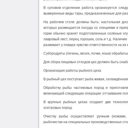
В суповом отделении работа организуется след
вымеренные виды тары, предназначенные для разли
На рабочем столе должны быть: настольная доска
которых размещается посуда со специями и припр
горке обычно хранят подготовлен­ные солёные огу
лавровый лист, перец горо­шек, соль и т.д. Наличи
развивает у повара чувство ответственности за их 
Субпродукты (печень, мозги, почки, язык) обрабат
Для сбора пищевых отходов цех должен быть снаб
Организация работы рыбного цеха
В рыбный цех поступает рыба живая, охлаждённая
Обработку рыбы частиковых пород и приготовле
включающей следующие операции: оттаивание голов
В крупных рыбных цехах создают две технолог
осетровых пород.
Очистку рыбы осуществляют ручным (ножами, 
рыбочистки на специальных производственных сто