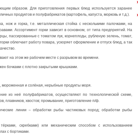
ующим образом. Для приготовления первых блюд используется заранее
чных продуктов и полуфабрикатов (картофель, капуста, морковь и т.д.).
, нож и горка, т.е. металлическая стойка с несколькими палочками, на
авами. Ассортимент горки зависит в основном, от типа предприятий. На
рцы, пассированные с томатом лук, корнеплоды, рубленую зелень, томат,
е горки облегчает работу повара, ускоряет оформление и отпуск блюд, а так
качество.
ывают на этом же рабочем месте с разрывом во времени.
жен бочками с плотно закрытыми крышками.
, мороженная и солёная, нерыбные продукты моря.
ние из неё полуфабрикатов, осуществляют по технологической схеме,
, плавников, хвостов; промывание, приготовление п/ф.
ические линии – обработки рыбы частиковых пород; обработки рыбы
тёрками, скребками) или механическим способом с использованием
лах с бортиками.