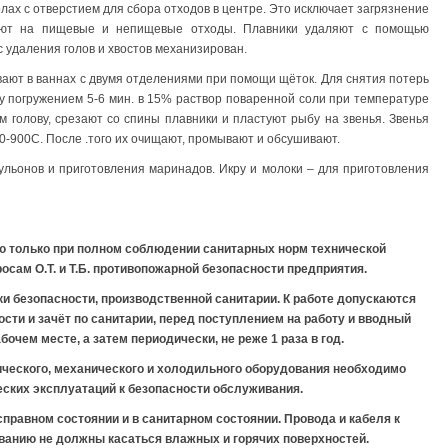
ах с отверстием для сбора отходов в центре. Это исключает загрязнение
уют на пищевые и непищевые отходы. Плавники удаляют с помощью
с удаления голов и хвостов механизирован.
ют в ваннах с двумя отделениями при помощи щёток. Для снятия потерь
 погружением 5-6 мин. в 15% раствор поваренной соли при температуре
м голову, срезают со спины плавники и пластуют рыбу на звенья. Звенья
0-900С. После .того их очищают, промывают и обсушивают.
льонов и приготовления маринадов. Икру и молоки – для приготовления
ю только при полном соблюдении санитарных норм технической
сам О.Т. и Т.Б. противопожарной безопасности предприятия.
и безопасности, производственной санитарии. К работе допускаются
сти и зачёт по санитарии, перед поступлением на работу и вводный
очем месте, а затем периодически, не реже 1 раза в год.
ического, механического и холодильного оборудования необходимо
ских эксплуатаций к безопасности обслуживания.
правном состоянии и в санитарном состоянии. Провода и кабеля к
анию не должны касаться влажных и горячих поверхностей.