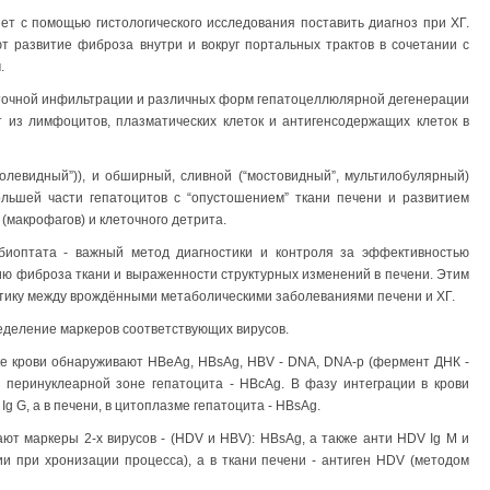
т с помощью гистологического исследования поставить диагноз при ХГ.
т развитие фиброза внутри и вокруг портальных трактов в сочетании с
.
еточной инфильтрации и различных форм гепатоцеллюлярной дегенерации
 из лимфоцитов, плазматических клеток и антигенсодержащих клеток в
олевидный”)), и обширный, сливной (“мостовидный”, мультилобулярный)
ольшей части гепатоцитов с “опустошением” ткани печени и развитием
(макрофагов) и клеточного детрита.
 биоптата - важный метод диагностики и контроля за эффективностью
ию фиброза ткани и выраженности структурных изменений в печени. Этим
ику между врождёнными метаболическими заболеваниями печени и ХГ.
еделение маркеров соответствующих вирусов.
е крови обнаруживают HBeAg, HBsAg, HBV - DNA, DNA-p (фермент ДНК -
в перинуклеарной зоне гепатоцита - HBсAg. В фазу интеграции в крови
Ig G, а в печени, в цитоплазме гепатоцита - HBsAg.
т маркеры 2-х вирусов - (HDV и HBV): HBsAg, а также анти HDV Ig М и
и при хронизации процесса), а в ткани печени - антиген HDV (методом