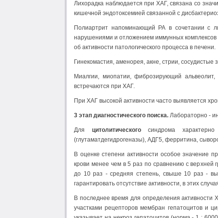
Лихорадка наблюдается при ХАГ, связана со знач
кишечной эндотоксемией связанной с дисбактерио
Полиартрит напоминающий РА в сочетании с л
нарушениями и отложением иммунных комплексов в
об активности патологического процесса в печени.
Гинекомастия, аменорея, акне, стрии, сосудистые
Миалгии, миопатии, фиброзирующий альвеолит, 
встречаются при ХАГ.
При ХАГ высокой активности часто выявляется хр
3 этап диагностического поиска.
Лабораторно - и
Для
цитолитического
синдрома характерно
(глутаматдегидрогеназы), АДГ5, ферритина, сывор
В оценке степени активности особое значение п
крови менее чем в 5 раз по сравнению с верхней 
до 10 раз - средняя степень, свыше 10 раз - в
гарантировать отсутствие активности, в этих слу
В последнее время для определения активности Х
участками рецепторов мембран гепатоцитов и ци
указывает на некроз гепатоцитов (норма - 1 : 600