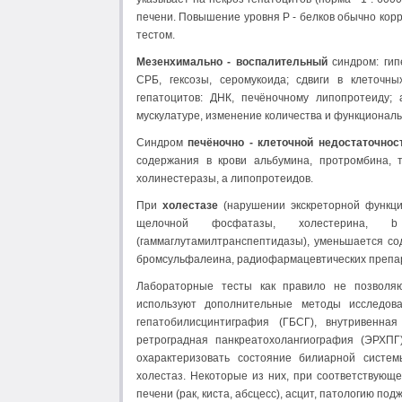
печени. Повышение уровня Р - белков обычно кор
тестом.
Мезенхимально - воспалительный
синдром: гип
СРБ, гексозы, серомукоида; сдвиги в клеточн
гепатоцитов: ДНК, печёночному липопротеиду;
мускулатуре, изменение количества и функциональ
Синдром
печёночно - клеточной недостаточнос
содержания в крови альбумина, протромбина, т
холинестеразы, a липопротеидов.
При
холестазе
(нарушении экскреторной функци
щелочной фосфатазы, холестерина, b
(гаммаглутамилтранспептидазы), уменьшается со
бромсульфалеина, радиофармацевтических препа
Лабораторные тесты как правило не позволяю
используют дополнительные методы исследован
гепатобилисцинтиграфия (ГБСГ), внутривенная
ретроградная панкреатохолангиография (ЭРХПГ
охарактеризовать состояние билиарной систе
холестаз. Некоторые из них, при соответствующе
печени (рак, киста, абсцесс), асцит, патологию по