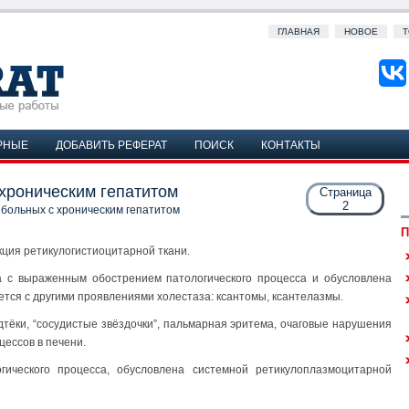
ГЛАВНАЯ
НОВОЕ
Т
РНЫЕ
ДОБАВИТЬ РЕФЕРАТ
ПОИСК
КОНТАКТЫ
хроническим гепатитом
Страница
2
больных с хроническим гепатитом
П
кция ретикулогистиоцитарной ткани.
а с выраженным обострением патологического процесса и обусловлена
тся с другими проявлениями холестаза: ксантомы, ксантелазмы.
дтёки, “сосудистые звёздочки”, пальмарная эритема, очаговые нарушения
ессов в печени.
гического процесса, обусловлена системной ретикулоплазмоцитарной