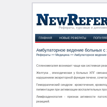
ГЛАВНАЯ
НОВЫЕ РЕФЕРАТЫ
ПОПУЛЯ
Амбулаторное ведение больных с 
Рефераты
>>
Медицина
>> Амбулаторное ведение 
Спленомегалия возникает чаще как системная реа
Желтуха , эпизодическая у больных ХПГ связан
нарушением экскреторной функции печени, сочетае
Геморрагический синдром : кровотечения, кровопо
пигментации при активизации воспалительных проц
Лимфоаденопатия - признак активности патоло
реакцией.