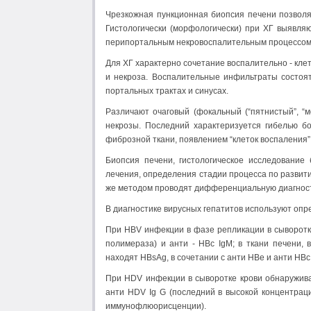
Чрезкожная пункционная биопсия печени позволяе
Гистологически (морфологически) при ХГ выявляю
перипортальным некровоспалительным процессом
Для ХГ характерно сочетание воспалительно - кл
и некроза. Воспалительные инфильтраты состоят
портальных трактах и синусах.
Различают очаговый (фокальный (“пятнистый”, “м
некрозы. Последний характеризуется гибелью б
фиброзной ткани, появлением “клеток воспаления” 
Биопсия печени, гистологическое исследование
лечения, определения стадии процесса по развит
же методом проводят дифференциальную диагност
В диагностике вирусных гепатитов используют опр
При НВV инфекции в фазе репликации в сыворотк
полимераза) и анти - HBc IgM; в ткани печени, 
находят HBsAg, в сочетании с анти HBe и анти HBс 
При HDV инфекции в сыворотке крови обнаруживаю
анти HDV Ig G (последний в высокой концентраци
иммунофлюорисценции).