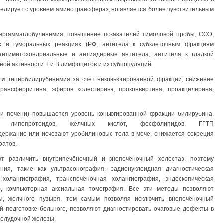
релирует с уровнем аминотрансфераз, но является более чувствительным
ергаммаглобулинемия, повышение показателей тимоловой пробы, СОЭ,
ых и гуморальных реакциях (РФ, антитела к субклеточным фракциям
 антимитохондриальные и антиядерные антитела, антитела к гладкой
ной активности Т и В лимфоцитов и их субпопуляций.
ти
: гипербилирубинемия за счёт неконьюгированной фракции, снижение
рансферритина, эфиров холестерина, проконвертина, проакцелерина,
и печени) повышается уровень коньюгированной фракции билирубина,
 липопротеидов, желчных кислот, фосфолипидов, ГГТП
держание или исчезают уробилиновые тела в моче, снижается секреция
ратов.
т различить внутрипечёночный и внепечёночный холестаз, поэтому
ия, такие как ультрасонография, радионуклеидная диагностическая
 холангиография, транспечёночная холангиография, эндоскопическая
), компьютерная аксиальная томография. Все эти методы позволяют
мы, желчного пузыря, тем самым позволяя исключить внепечёночный
й подготовке больного, позволяют диагностировать очаговые дефекты в
джелудочной железы.