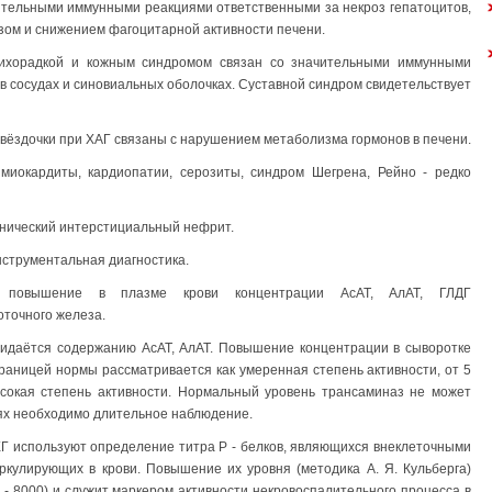
ительными иммунными реакциями ответственными за некроз гепатоцитов,
зом и снижением фагоцитарной активности печени.
ихорадкой и кожным синдромом связан со значительными иммунными
 сосудах и синовиальных оболочках. Суставной синдром свидетельствует
 звёздочки при ХАГ связаны с нарушением метаболизма гормонов в печени.
миокардиты, кардиопатии, серозиты, синдром Шегрена, Рейно - редко
онический интерстициальный нефрит.
нструментальная диагностика.
 повышение в плазме крови концентрации АсАТ, АлАТ, ГЛДГ
оточного железа.
ридаётся содержанию АсАТ, АлАТ. Повышение концентрации в сыворотке
границей нормы рассматривается как умеренная степень активности, от 5
ысокая степень активности. Нормальный уровень трансаминаз не может
чаях необходимо длительное наблюдение.
Г используют определение титра Р - белков, являющихся внеклеточными
ркулирующих в крови. Повышение их уровня (методика А. Я. Кульберга)
0 - 8000) и служит маркером активности некровоспалительного процесса в