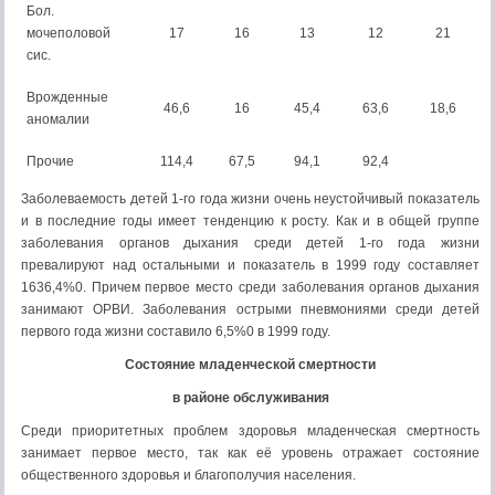
Бол.
мочеполовой
17
16
13
12
21
сис.
Врожденные
46,6
16
45,4
63,6
18,6
аномалии
Прочие
114,4
67,5
94,1
92,4
Заболеваемость детей 1-го года жизни очень неустойчивый показатель
и в последние годы имеет тенденцию к росту. Как и в общей группе
заболевания органов дыхания среди детей 1-го года жизни
превалируют над остальными и показатель в 1999 году составляет
1636,4%0. Причем первое место среди заболевания органов дыхания
занимают ОРВИ. Заболевания острыми пневмониями среди детей
первого года жизни составило 6,5%0 в 1999 году.
Состояние младенческой смертности
в районе обслуживания
Среди приоритетных проблем здоровья младенческая смертность
занимает первое место, так как её уровень отражает состояние
общественного здоровья и благополучия населения.