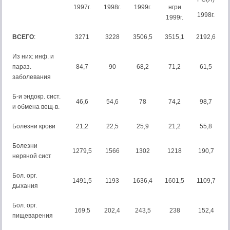
1997г.
1998г.
1999г.
нгри
1998г.
1999г.
ВСЕГО
:
3271
3228
3506,5
3515,1
2192,6
Из них: инф. и
параз.
84,7
90
68,2
71,2
61,5
заболевания
Б-и эндокр. сист.
46,6
54,6
78
74,2
98,7
и обмена вещ-в.
Болезни крови
21,2
22,5
25,9
21,2
55,8
Болезни
1279,5
1566
1302
1218
190,7
нервной сист
Бол. орг.
1491,5
1193
1636,4
1601,5
1109,7
дыхания
Бол. орг.
169,5
202,4
243,5
238
152,4
пищеварения