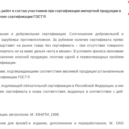
 работ и состав участников при сертификации импортной продукции в
теме сертификации ГОСТ Р.
льная и добровольная сертификация. Соотношение добровольной и
 зарубежье противоположное. За рубежом наличие сертификата прямо
едставит на рынок товар без сертификата – при отсутствии товарного
окупать ни за какие деньги «кота в мешке». В условиях кризиса экономики
ранение опасной продукции, поэтому одной и первоочередных проблем
ификации.
ами, подтверждающими соответствие ввозимой продукции устано­вленным
тификации ГОСТ Р.
и, подлежащей обязательной сертификации в Российской Федерации, в них
ии сертификата и знака соответствия, выданных в соответствии с дей­
ации, метрологии. М.: ЮНИТИ, 1998.
бник для вузов/2-е издание, дополненное и переработанное, М.: ОАО