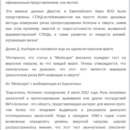
официальным представлением, они молчат.
Эти важные данные Джустис и Европейского бюро ВОЗ были
представлены СПИД-истеблишментом как просто более дешевые
методы измерения риска прогрессирования болезни и смерти, замяв
при этом проблему смертей от недостаточности печени, вызванной
фармакотерапией СПИДа, а также развитие от лекарств анемий,
угрожающих жизни".
Далее Д. Нусбаум остановился еще на одном интересном факте:
"Интересно, что статья в "Medscape" внезапно осуждает тест на
вирусную нагрузку, во что каждый верил. Теперь утверждается, что
окончательно не доказано, что этот тест является маркером
(указателем) риска ВИЧ-инфекции и смерти".
Из "Medscape" с конйэеренции из Барселоны:
"Барселона, Испания, понедельник, 8 июля 2002 года. Роль непрямых
указателей в прогнозировании выживания или других последствий
ВИЧ-болезни - это область, представляющая интерес для многих групп,
тем более что эпидемия выдвинула и расширила диапазон
потенциальных указателей. Когда в середине 1990-х годов стало
возможным определять уровень вирусной нагрузки, широко
распространилось мнение, что этот тест окончательно обеспечит