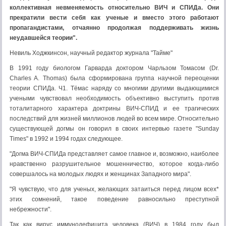
коллективная невменяемость относительно ВИЧ и СПИДа. Они
прекратили вести себя как ученые и вместо этого работают
пропагандистами, отчаянно продолжая поддерживать жизнь
неудавшейся теории".
Невиль Ходжкинсон, научный редактор журнала "Тайме"
В 1991 году биологом Гарварда доктором Чарльзом Томасом (Dr.
Charles A. Thomas) была сформирована группа научной переоценки
теории СПИДа. Ч1. Тёмас наряду со многими другими выдающимися
учеными чувствовал необходимость объективно выступить против
тоталитарного характера доктрины ВИЧ-СПИД и ее трагических
последствий для жизней миллионов людей во всем мире. Относительно
существующей догмы он говорил в своих интервью газете "Sunday
Times" в 1992 и 1994 годах следующее.
"Догма ВИЧ-СПИДа представляет самое главное и, возможно, наиболее
нравственно разрушительное мошенничество, которое когда-либо
совершалось на молодых людях и женщинах Западного мира".
"Я чувствую, что для ученых, желающих затаиться перед лицом всех*
этих сомнений, такое поведение равносильно преступной
небрежности".
Так как вирус иммунодефицита человека (ВИЧ) в 1984 году был