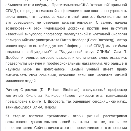
объявлен не кем-нибудь, а Правительством США "вероятной" причиной
СПИДа, то средства массовой информации стали постоянно укреплять
впечатление, что научное согласие в этой гипотезе было полным, но
это совершенно не отвечало действительности. С самого начала
возникновения этой чудовищной доктрины против нее выступил
известный вирусолог, профессор молекулярной и клеточной биологии
Калифорнийского университета Питер Дюсберг (Peter Duesberg) - автор
многих научных статей и двух книг: "Инфекционный СПИД: мы все были
введены в заблуждение?" и "Выдуманный вирус СПИДа". Сам П.
Дюсберг и ученые, которые разделяли его мнение, скоро оказались
подвергнуты цензуре и профессиональным наказаниям, что раньше в
научном мире не допускалось. Каждый ученый имеет право
высказывать свои сомнения, особенно если они касаются жизней
миллионов людей.
Ричард Строхман (Dr. Richard Strohman), заслуженный профессор
клеточной биологии Калифорнийского университета, написавший
предисловие к книге П. Дюсберга, так оценивает сегодняшнюю науку,
занимающуюся ВИЧ-СПИДом:
"В старые времена требовалось, чтобы ученый рассматривал
возможности доказательства своей гипотезы так же, как и ее
несоответствия. Сейчас ничего этого не прослеживается в отношении