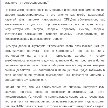
указание на прогрессирование".
На этом моменте остановлю цитирование и сделаю свое замечание: не
широко распространялось, а это мнение как якобы доказанный
научный факт широко навязывалось СПИД-истеблишментом, как
навязывалась и до сих пор навязывается вся истерия вокруг
несуществующего вируса, вопреки здравому смыслу, вопреки
критическим замечаниям, вопреки научным исследованиям, не
подтверждающим навязываемую теорию.
Цитирую далее Д. Нусбаума: "Фактически этого, оказывается, нет (то
есть вирусная нагрузка - это не достоверный тест так же, как и
тестирование на антитела - примечание автора), и потому
возобновилось внимание к другим, возможно более простым и более
дешевым оценкам риска. Теперь лабораторные исследования, которые
обычно делаются ВИЧ-положительным пациентам, будут включать в
себя определение уровня гемоглобина как показателя анемии и
определение функции печени.
Значит ли это, что мы отказываемся от вирусной нагрузки? Или
вирусная нагрузка остается основным индикатором для ВИЧ-
положительных »\;, людей, не принимающих лекарства, а печеночные
тесты и тест на анемию являются новыми основными индикаторами
для тех ВИЧ-положительных, которые принимают лекарства?" - задает