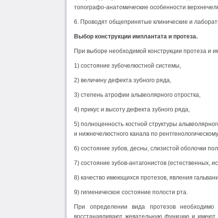
топографо-анатомические особенности верхнечелю
6. Проводят общепринятые клинические и лабора
Выбор конструкции имплантата и протеза.
При выборе необходимой конструкции протеза и и
1) состояние зубочелюстной системы,
2) величину дефекта зубного ряда,
3) степень атрофии альвеолярного отростка,
4) прикус и высоту дефекта зубного ряда,
5) полноценность костной структуры альвеолярног
и нижнечелюстного канала по рентгенологическому
6) состояние зубов, десны, слизистой оболочки пол
7) состояние зубов-антагонистов (естественных, ис
8) качество имеющихся протезов, явления гальван
9) гигиеническое состояние полости рта.
При определении вида протезов необходимо
восстанавливают жевательную функцию и имеют 