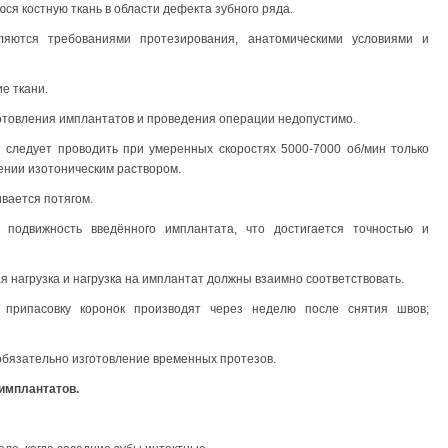
ся костную ткань в области дефекта зубного ряда.
ляются требованиями протезирования, анатомическими условиями и
е ткани.
готовления имплантатов и проведения операции недопустимо.
 следует проводить при умеренных скоростях 5000-7000 об/мин только
ении изотоническим раствором.
вается потягом.
подвижность введённого имплантата, что достигается точностью и
я нагрузка и нагрузка на имплантат должны взаимно соответствовать.
припасовку коронок производят через неделю после снятия швов;
обязательно изготовление временных протезов.
 имплантатов.