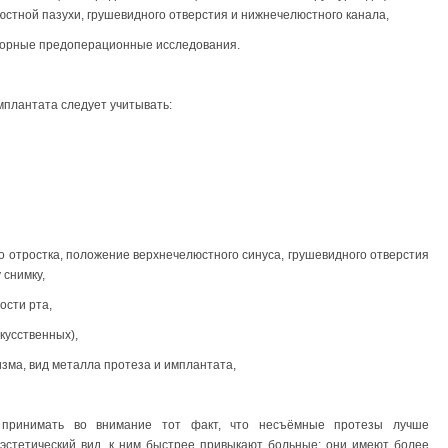
стной пазухи, грушевидного отверстия и нижнечелюстного канала,
торные предоперационные исследования.
мплантата следует учитывать:
о отростка, положение верхнечелюстного синуса, грушевидного отверстия
 снимку,
ости рта,
кусственных),
изма, вид металла протеза и имплантата,
 принимать во внимание тот факт, что несъёмные протезы лучше
эстетический вид, к ним быстрее привыкают больные; они имеют более