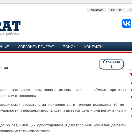
ГЛАВНАЯ
НОВОЕ
Т
РНЫЕ
ДОБАВИТЬ РЕФЕРАТ
ПОИСК
КОНТАКТЫ
Страница
1
логии
П
ания расширяет возможности использования несъёмных протезов,
тическом отношениях.
педической стоматологии применяется в течение последних 30 лет.
туальности и перспективности, хотя и имеется целый ряд неизученных и
е до 55 лет, имеющих односторонние и двусторонние концевые дефекты
зованием метода имплантации.