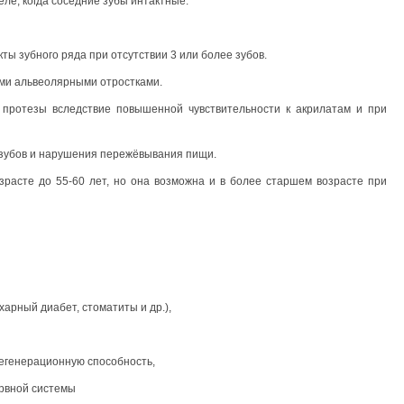
еле, когда соседние зубы интактные.
ы зубного ряда при отсутствии 3 или более зубов.
ми альвеолярными отростками.
 протезы вследствие повышенной чувствительности к акрилатам и при
 зубов и нарушения пережёвывания пищи.
расте до 55-60 лет, но она возможна и в более старшем возрасте при
харный диабет, стоматиты и др.),
регенерационную способность,
ервной системы