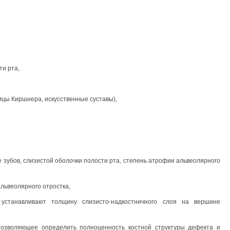
ти рта,
ицы Киршнера, искусственные суставы),
 зубов, слизистой оболочки полости рта, степень атрофии альвеолярного
львеолярного отростка,
устанавливают толщину слизисто-надкостничного слоя на вершине
 позволяющее определить полноценность костной структуры дефекта и