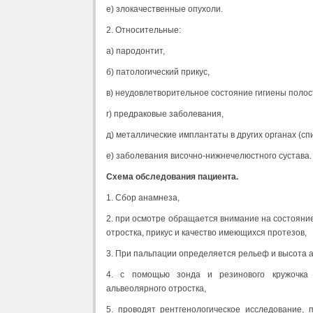
е) злокачественные опухоли.
2. Относительные:
а) пародонтит,
б) патологический прикус,
в) неудовлетворительное состояние гигиены полос
г) предраковые заболевания,
д) металлические имплантаты в других органах (сп
е) заболевания височно-нижнечелюстного сустава.
Схема обследования пациента.
1. Сбор анамнеза,
2. при осмотре обращается внимание на состояние
отростка, прикус и качество имеющихся протезов,
3. При пальпации определяется рельеф и высота а
4. с помощью зонда и резинового кружочка 
альвеолярного отростка,
5. проводят рентгенологическое исследование,