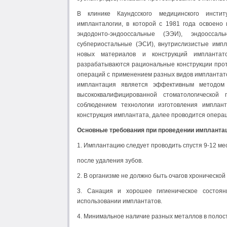
В клинике Каундсского медицинского инстит
импланталогии, в которой с 1981 года освоено
эндодонто-эндооссальные (ЭЭИ), эндооссал
субпериостальные (ЭСИ), внутрислизистые импл
новых материалов и конструкций имплантат
разрабатываются рациональные конструкции прот
операций с применением разных видов имплантато
имплантация является эффективным методом
высококвалифицированной стоматологической
соблюдением технологии изготовления имплан
конструкция имплантата, далее проводится опера
Основные требования при проведении имплантац
1. Имплантацию следует проводить спустя 9-12 ме
после удаления зубов.
2. В организме не должно быть очагов хронической
3. Санация и хорошее гигиеническое состоя
использовании имплантатов.
4. Минимальное наличие разных металлов в полости