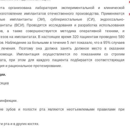
ута организована лаборатория экспериментальной и клинической
 изготовление имплантатов отечественного производства. Применяются
ьные имплантанты (ЭИ), субпериостальные (СИ), эндооссально-
антаты (ВСИ). Проводятся исследования и разработка использования
ов, а также совершенствуется методика оперативной техники, и
езов на имплантатах. В настоящее время 320 пациентам проведено 580
в. Наблюдение за больными в течение 5 лет показало, что в 95% случаев
 лечения. Поэтому она должна занять должное место в оказании
 помощи. Имплантация осуществляется по показаниям со строгим
тата, при этом для каждого пациента подбирается соответствующая
ция и рациональное протезирование.
ии.
сяцев
 инфекции.
ние зубов и полости рта являются неотъемлемыми правилами при
 рта и в других костях.