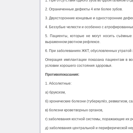
1. При отсутствии одного зуба во фронтальном отд
2. Ограниченные дефекты 4 или более зубов.
3. Двухсторонние концевые и односторонние дефект
4. Беззубые челюсти и особенно с атрофированны
5. Пациенты, которые не могут носить съёмные
выраженном рвотном рефлексе.
6. При заболеваниях ЖКТ, обусловленных утратой
Операция имплантации показана пациентам в воз
условии хорошего состояния здоровья.
Противопоказания:
1. Абсолютные:
а) бруксизм,
б) хронические болезни (туберкулёз, ревматизм, са
в) болезни кроветворных органов,
г) заболевания костной системы, поражающие их 
д) заболевания центральной и периферической н