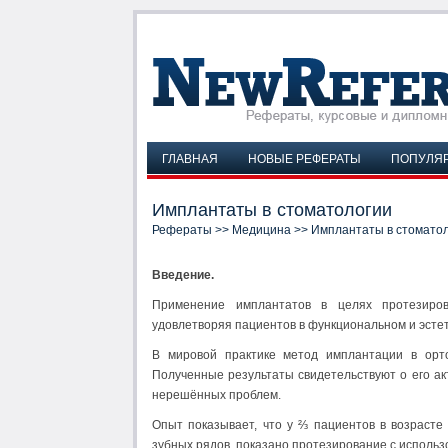
ГЛАВНАЯ
НОВЫЕ РЕФЕРАТЫ
ПОПУЛЯ
Имплантаты в стоматологии
Рефераты
>>
Медицина
>> Имплантаты в стомато
Введение.
Применение имплантатов в целях протезиров
удовлетворяя пациентов в функциональном и эсте
В мировой практике метод имплантации в орто
Полученные результаты свидетельствуют о его ак
нерешённых проблем.
Опыт показывает, что у ⅔ пациентов в возраст
зубных рядов, показано протезирование с исполь