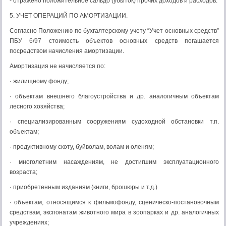
- отражено положительное сальдо (убыток) прочих доходов и расходов.
5. УЧЕТ ОПЕРАЦИЙ ПО АМОРТИЗАЦИИ.
Согласно Положению по бухгалтерскому учету “Учет основных средств”
ПБУ 6/97 стоимость объектов основных средств погашается
посредством начисления амортизации.
Амортизация не начисляется по:
· жилищному фонду;
· объектам внешнего благоустройства и др. аналогичным объектам
лесного хозяйства;
· специализированным сооружениям судоходной обстановки т.п.
объектам;
· продуктивному скоту, буйволам, волам и оленям;
· многолетним насаждениям, не достигшим эксплуатационного
возраста;
· приобретенным изданиям (книги, брошюры и т.д.)
· объектам, относящимся к фильмофонду, сценическо-постановочным
средствам, экспонатам животного мира в зоопарках и др. аналогичных
учреждениях;