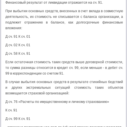
Финансовый результат от ликвидации отражается на сч. 91.
При выбытии основных средств, внесенных в счет вклада в совместную
деятельность, их стоимость не списывается с баланса организации, а
подлежит отражению в балансе, как долгосрочные финансовые
вложения:
Д сч. 91 К сч. 01
Д сч. 02 К сч. 01
Д сч. 58 К сч. 91
Если остаточная стоимость таких средств выше договорной стоимости,
то сумма разницы относится в кредит сч. 99, если меньше - в дебет сч.
99 в корреспонденции со счетом 91.
В случае выбытия основных средств в результате стихийных бедствий
и других экстремальных ситуаций стоимость таких объектов
возмещается страховой организацией:
Д сч. 76 «Расчеты по имущественному и личному страхованию»
К сч. 91
Д сч. 99 К сч. 91