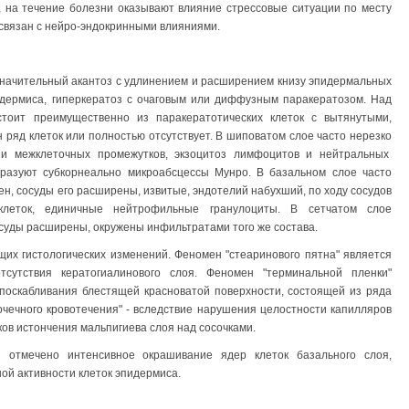
, на течение болезни оказывают влияние стрессовые ситуации по месту
связан с нейро-эндокринными влияниями.
значительный акантоз с удлинением и расширением книзу эпидермальных
идермиса, гиперкератоз с очаговым или диффузным паракератозом. Над
стоит преимущественно из паракератотических клеток с вытянутыми,
 ряд клеток или полностью отсутствует. В шиповатом слое часто нерезко
и межклеточных промежутков, экзоцитоз лимфоцитов и нейтральных
бразуют субкорнеально микроабсцессы Мунро. В базальном слое часто
н, сосуды его расширены, извитые, эндотелий набухший, по ходу сосудов
 клеток, единичные нейтрофильные гранулоциты. В сетчатом слое
суды расширены, окружены инфильтратами того же состава.
их гистологических изменений. Феномен "стеаринового пятна" является
тсутствия кератогиалинового слоя. Феномен "терминальной пленки"
 поскабливания блестящей красноватой поверхности, состоящей из ряда
чечного кровотечения" - вследствие нарушения целостности капилляров
тков истончения мальпигиева слоя над сосочками.
и отмечено интенсивное окрашивание ядер клеток базального слоя,
й активности клеток эпидермиса.