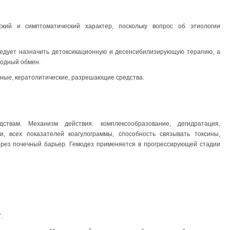
ский и симптоматический характер, поскольку вопрос об этиологии
едует назначить детоксикационную и десенсибилизирующую терапию, а
водный обмен.
ные, кератолитические, разрешающие средства.
ствам. Механизм действия: комплексообразование, дегидратация,
, всех показателей коагулограммы, способность связывать токсины,
ерез почечный барьер. Гемодез применяется в прогрессирующей стадии
.