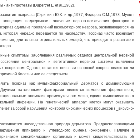
 - антипротеазы [Dupertret L. et al.,1982].
развития псориаза [Скрипкин Ю.К. и др.,1977; Федоров С.М.,1978; Мушет
нная концепция подчеркивает значение нервно-психических факторов в
 псориаз одним из проявлений вазомоторного невроза, развивающегося на
 которая нередко передается по наследству. Псориаз часто возникает
ряжения, длительных отрицательных эмоций, что приводит к развитию в
ктера.
нные симптомы заболевания различных отделов центральной нервной
 состояния центральной и вегетативной нервной системы выявлены
х псориазом. Однако, остается неясным основной вопрос: являются ли
причиной болезни или ее следствием.
лить псориаз как мультифакториальный дерматоз с доминирующим
. Другими патогенными факторами являются изменения ферментного,
нкциональные аномалии промежуточного мозга, сдвиги аминокислотного
кальной инфекции. На генетический аппарат клеток могут оказывать
лечет за собой нарушения контроля биохимических процессов ( _вирусно-
рослеживается наследственная природа дерматоза. Предрасполагающими
арушения липидного и углеводного обмена (ожирение). Наличие в
признаком сенсибилизации организма и может свидетельствовать об