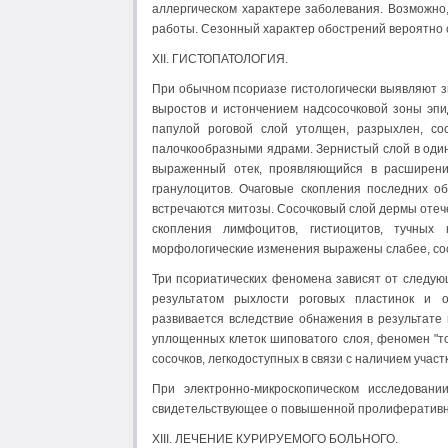
аллергическом характере заболевания. Возможно
работы. Сезонный характер обострений вероятно 
XII. ГИСТОПАТОЛОГИЯ.
При обычном псориазе гистологически выявляют 
выростов и истончением надсосочковой зоны эп
папулой роговой слой утолщен, разрыхлен, со
палочкообразными ядрами. Зернистый слой в один
выраженный отек, проявляющийся в расширени
гранулоцитов. Очаговые скопления последних о
встречаются митозы. Сосочковый слой дермы отече
скопления лимфоцитов, гистиоцитов, тучных
морфологические изменения выражены слабее, со
Три псориатических феномена зависят от следующ
результатом рыхлости роговых пластинок и о
развивается вследствие обнажения в результате
уплощенных клеток шиповатого слоя, феномен "то
сосочков, легкодоступных в связи с наличием учас
При электронно-микроскопическом исследовани
свидетельствующее о повышенной пролиферативно
XIII. ЛЕЧЕНИЕ КУРИРУЕМОГО БОЛЬНОГО.