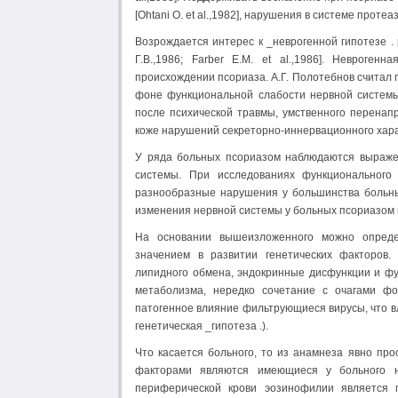
[Ohtani O. et al.,1982], нарушения в системе протеазы
Возрождается интерес к _неврогенной гипотезе . 
Г.В.,1986; Farber E.M. et al.,1986]. Невроге
происхождении псориаза. А.Г. Полотебнов считал
фоне функциональной слабости нервной системы,
после психической травмы, умственного перенап
коже нарушений секреторно-иннервационного хара
У ряда больных псориазом наблюдаются выраже
системы. При исследованиях функционального
разнообразные нарушения у большинства больны
изменения нервной системы у больных псориазом 
На основании вышеизложенного можно опреде
значением в развитии генетических факторов
липидного обмена, эндокринные дисфункции и фу
метаболизма, нередко сочетание с очагами фо
патогенное влияние фильтрующиеся вирусы, что в
генетическая _гипотеза .).
Что касается больного, то из анамнеза явно п
факторами являются имеющиеся у больного н
периферической крови эозинофилии является 