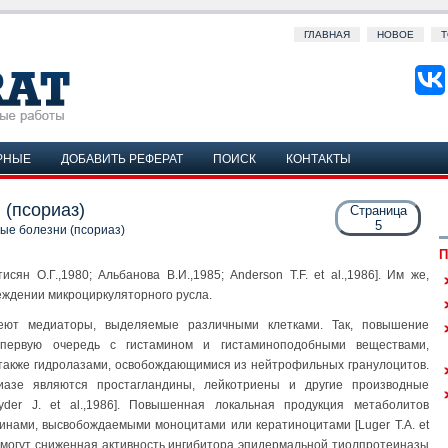
ГЛАВНАЯ
НОВОЕ
Т
РНЫЕ
ДОБАВИТЬ РЕФЕРАТ
ПОИСК
КОНТАКТЫ
 (псориаз)
Страница
5
ые болезни (псориаз)
П
сян О.Г.,1980; Альбанова В.И.,1985; Anderson T.F. et al.,1986]. Им же,
еждении микроциркуляторного русла.
еют медиаторы, выделяемые различными клетками. Так, повышение
 первую очередь с гистамином и гистаминоподобными веществами,
 также гидролазами, освобождающимися из нейтрофильных гранулоцитов.
азе являются простагландины, лейкотриены и другие производные
nyder J. et al.,1986]. Повышенная локальная продукция метаболитов
инами, высвобождаемыми моноцитами или кератиноцитами [Luger T.A. et
е могут сниженная активность ингибитора эпидермальной тиолпротеиназы