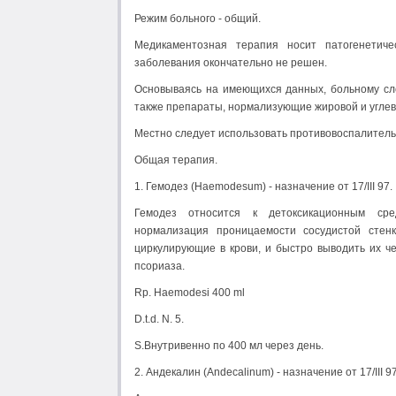
Режим больного - общий.
Медикаментозная терапия носит патогенетиче
заболевания окончательно не решен.
Основываясь на имеющихся данных, больному сл
также препараты, нормализующие жировой и угле
Местно следует использовать противовоспалитель
Общая терапия.
1. Гемодез (Haemodesum) - назначение от 17/III 97.
Гемодез относится к детоксикационным сред
нормализация проницаемости сосудистой стенки
циркулирующие в крови, и быстро выводить их ч
псориаза.
Rp. Haemodesi 400 ml
D.t.d. N. 5.
S.Внутривенно по 400 мл через день.
2. Андекалин (Andecalinum) - назначение от 17/III 97