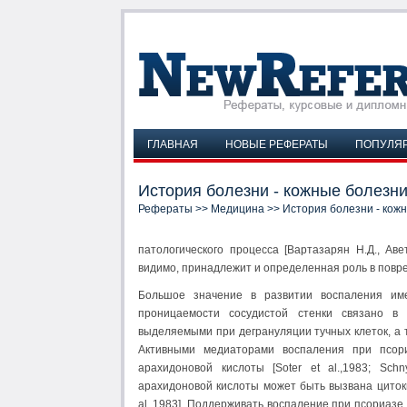
ГЛАВНАЯ
НОВЫЕ РЕФЕРАТЫ
ПОПУЛЯ
История болезни - кожные болезни
Рефераты
>>
Медицина
>> История болезни - кожн
патологического процесса [Вартазарян Н.Д., Авети
видимо, принадлежит и определенная роль в повр
Большое значение в развитии воспаления им
проницаемости сосудистой стенки связано в
выделяемыми при дегрануляции тучных клеток, а
Активными медиаторами воспаления при псори
арахидоновой кислоты [Soter et al.,1983; Sch
арахидоновой кислоты может быть вызвана циток
al.,1983]. Поддерживать воспаление при псориаз