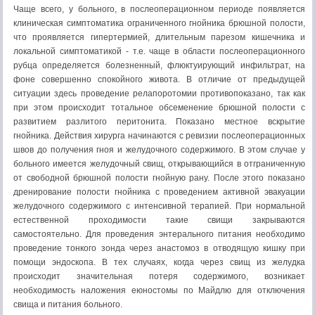
Чаще всего, у больного, в послеоперационном периоде появляется
клиническая симптоматика ограниченного гнойника брюшной полости,
что проявляется гипертермией, длительным парезом кишечника и
локальной симптоматикой - т.е. чаще в области послеоперационного
рубца определяется болезненный, флюктуирующий инфильтрат, на
фоне совершенно спокойного живота. В отличие от предыдущей
ситуации здесь проведение релапоротомии противопоказано, так как
при этом происходит тотальное обсеменение брюшной полости с
развитием разлитого перитонита. Показано местное вскрытие
гнойника. Действия хирурга начинаются с ревизии послеоперационных
швов до получения гноя и желудочного содержимого. В этом случае у
больного имеется желудочный свищ, открывающийся в отграниченную
от свободной брюшной полости гнойную рану. После этого показано
дренирование полости гнойника с проведением активной эвакуации
желудочного содержимого с интенсивной терапией. При нормальной
естественной проходимости такие свищи закрываются
самостоятельно. Для проведения энтерального питания необходимо
проведение тонкого зонда через анастомоз в отводящую кишку при
помощи эндоскопа. В тех случаях, когда через свищ из желудка
происходит значительная потеря содержимого, возникает
необходимость наложения еюностомы по Майдлю для отключения
свища и питания больного.