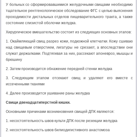
У больных со сформировавшимися желудочными свищами необходимо
тщательное рентгенологическое обследование ФГС с целью выяснения
проходимости дистальных отделов пищеварительного тракта, а также
состояние слизистой оболочки желудка.
Хирургическое вмешательство состоит из следующих основных этапов:
1. Окаймляющий свищ разрез кожи, подкожной клетчатки. Кожу сшиваю
над свищевым отверстием, лигатуры не срезают, а впоследствии они
служат держалками. Подтягивая за них, рассекают апоневроз, мышцы и
брюшину
2. Затем производится обнажение передней стенки желудка
3. Следующим этапом отсекают свищ и удаляют его вместе с
иссеченными тканями
4. Далее производится ушивание раны желудка
Свищи двенадцатиперстной кишки.
Основными причинами возникновения свищей ДПК являются:
1. несостоятельность швов культи ДПК после резекции желудка
2. несостоятельность швов билиодигистивного анастомоза