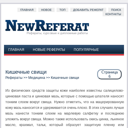
ГЛАВНАЯ
НОВОЕ
ТОП
ДОБАВИТЬ РЕФЕРАТ
ПОИСК
КОНТАКТЫ
ГЛАВНАЯ
НОВЫЕ РЕФЕРАТЫ
ПОПУЛЯРНЫЕ
ДОБАВИТЬ РЕФЕРАТ
ПОИСК
КОНТАКТЫ
Кишечные свищи
Страница
6
Рефераты
>>
Медицина
>> Кишечные свищи
Из физических средств защиты кожи наиболее известны салицилово-
цинковая паста и цинковая мазь, которые с помощью шпателя наносят
тонким слоем вокруг свища. Нужно отметить, что на мацерированную
кожу мазь наносится и удерживается очень плохо. В этих случаях лучше
мазь нанести тонким слоем на марлевую салфетку и последнюю
уложить вокруг свища. Можно также использовать окись цинка, льняное
масло, крахмал, тальк, который образует защитную пленку или