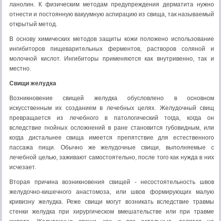
ланолин. К физическим методам предупреждения дерматита нужно
отнести и постоянную вакуумную аспирацию из свища, так называемый
открытый метод.
В основу химических методов защиты кожи положено использование
ингибиторов пищеварительных ферментов, растворов соляной и
молочной кислот. Ингибиторы применяются как внутривенно, так и
местно.
Свищи желудка
Возникновение свищей желудка обусловлено в основном
искусственным их созданием в лечебных целях. Желудочный свищ
превращается из лечебного в патологический тогда, когда он
вследствие гнойных осложнений в ране становится губовидным, или
когда дистальнее свища имеется препятствие для естественного
пассажа пищи. Обычно же желудочные свищи, выполняемые с
лечебной целью, заживают самостоятельно, после того как нужда в них
исчезает.
Вторая причина возникновения свищей - несостоятельность швов
желудочно-кишечного анастомоза, или швов формирующих малую
кривизну желудка. Реже свищи могут возникать вследствие травмы
стенки желудка при хирургическом вмешательстве или при травме