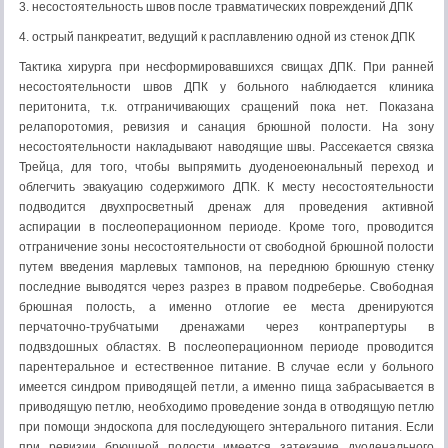
3. несостоятельность швов после травматических повреждений ДПК
4. острый панкреатит, ведущий к расплавлению одной из стенок ДПК
Тактика хирурга при несформировавшихся свищах ДПК. При ранней
несостоятельности швов ДПК у больного наблюдается клиника
перитонита, т.к. отграничивающих сращений пока нет. Показана
релапоротомия, ревизия и санация брюшной полости. На зону
несостоятельности накладывают наводящие швы. Рассекается связка
Трейца, для того, чтобы выпрямить дуоденоеюнальный переход и
облегчить эвакуацию содержимого ДПК. К месту несостоятельности
подводится двухпросветный дренаж для проведения активной
аспирации в послеоперационном периоде. Кроме того, проводится
отграничение зоны несостоятельности от свободной брюшной полости
путем введения марлевых тампонов, на переднюю брюшную стенку
последние выводятся через разрез в правом подреберье. Свободная
брюшная полость, а именно отлогие ее места дренируются
перчаточно-трубчатыми дренажами через контрапертуры в
подвздошных областях. В послеоперационном периоде проводится
парентеральное и естественное питание. В случае если у больного
имеется синдром приводящей петли, а именно пища забрасывается в
приводящую петлю, необходимо проведение зонда в отводящую петлю
при помощи эндоскопа для последующего энтерального питания. Если
при ревизии брюшной полости имеется затекание дуоденального