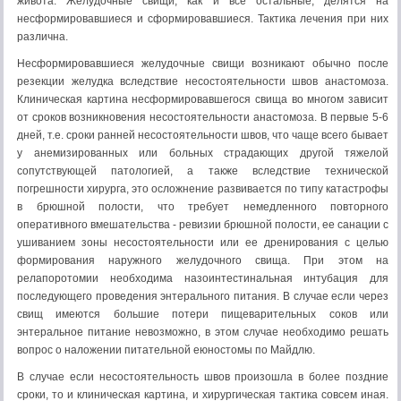
живота. Желудочные свищи, как и все остальные, делятся на
несформировавшиеся и сформировавшиеся. Тактика лечения при них
различна.
Несформировавшиеся желудочные свищи возникают обычно после
резекции желудка вследствие несостоятельности швов анастомоза.
Клиническая картина несформировавшегося свища во многом зависит
от сроков возникновения несостоятельности анастомоза. В первые 5-6
дней, т.е. сроки ранней несостоятельности швов, что чаще всего бывает
у анемизированных или больных страдающих другой тяжелой
сопутствующей патологией, а также вследствие технической
погрешности хирурга, это осложнение развивается по типу катастрофы
в брюшной полости, что требует немедленного повторного
оперативного вмешательства - ревизии брюшной полости, ее санации с
ушиванием зоны несостоятельности или ее дренирования с целью
формирования наружного желудочного свища. При этом на
релапоротомии необходима назоинтестинальная интубация для
последующего проведения энтерального питания. В случае если через
свищ имеются большие потери пищеварительных соков или
энтеральное питание невозможно, в этом случае необходимо решать
вопрос о наложении питательной еюностомы по Майдлю.
В случае если несостоятельность швов произошла в более поздние
сроки, то и клиническая картина, и хирургическая тактика совсем иная.