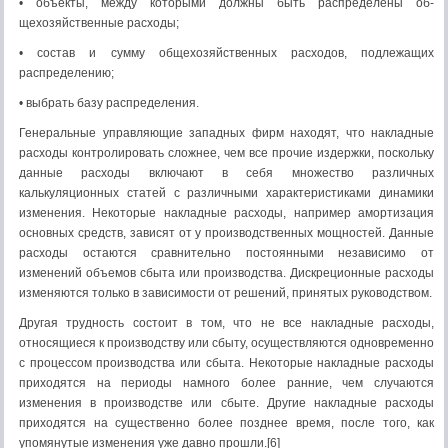
• объекты, между которыми должны быть распределены об­
щехозяйственные расходы;
• состав и сумму общехозяйственных расходов, подлежащих
распределению;
• выбрать базу распределения.
Генеральные управляющие западных фирм находят, что накладные
расходы контролировать сложнее, чем все прочие издержки, поскольку
данные расходы включают в себя множе­ство различных
калькуляционных статей с различными харак­теристиками динамики
изменения. Некоторые накладные рас­ходы, например амортизация
основных средств, зависят от у производственных мощностей. Данные
расходы остаются срав­нительно постоянными независимо от
изменений объемов сбы­та или производства. Дискреционные расходы
изменяются только в зависимости от решений, принятых руководством.
Другая трудность состоит в том, что не все накладные расходы,
относящиеся к производству или сбыту, осуществля­ются одновременно
с процессом производства или сбыта. Не­которые накладные расходы
приходятся на периоды намного более ранние, чем случаются
изменения в производстве или сбыте. Другие накладные расходы
приходятся на существенно более позднее время, после того, как
упомянутые изменения уже давно прошли.[6]