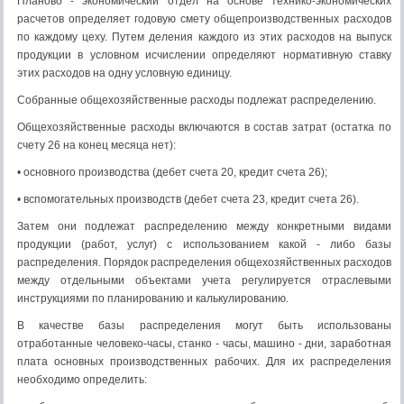
Планово - экономический отдел на основе технико-экономических
расчетов определяет годовую смету общепро­изводственных расходов
по каждому цеху. Путем деления каж­дого из этих расходов на выпуск
продукции в условном исчис­лении определяют нормативную ставку
этих расходов на одну условную единицу.
Собранные общехозяйственные расходы подлежат распределению.
Общехозяйственные расходы включаются в состав за­трат (остатка по
счету 26 на конец месяца нет):
• основного производства (дебет счета 20, кредит счета 26);
• вспомогательных производств (дебет счета 23, кредит счета 26).
Затем они подлежат распределению между конкретными видами
продукции (работ, услуг) с использованием какой - ли­бо базы
распределения. Порядок распределения общехозяйст­венных расходов
между отдельными объектами учета регули­руется отраслевыми
инструкциями по планированию и кальку­лированию.
В качестве базы распределения могут быть использованы
отработанные человеко-часы, станко - часы, машино - дни, за­работная
плата основных производственных рабочих. Для их распределения
необходимо определить: