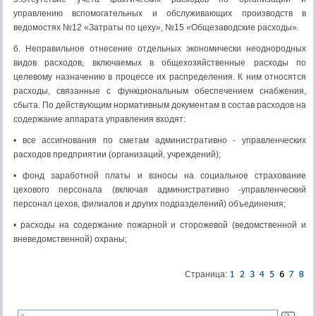
управлению вспомогательных и обслуживающих производств в
ведомостях №12 «Затраты по цеху», №15 «Общезаводские расходы».
6. Неправильное отнесение отдельных экономически не­однородных
видов расходов, включаемых в общехозяйствен­ные расходы по
целевому назначению в процессе их распреде­ления. К ним относятся
расходы, связанные с функциональным обеспечением снабжения,
сбыта. По действующим норматив­ным документам в состав расходов на
содержание аппарата управления входят:
• все ассигнования по сметам административно - управлен­ческих
расходов предприятии (организаций, учреждений);
• фонд заработной платы и взносы на социальное страхова­ние
цехового персонала (включая административно -управленческий
персонал цехов, филиалов и других под­разделений) объединения;
• расходы на содержание пожарной и сторожевой (ведомст­венной и
вневедомственной) охраны;
Страница: