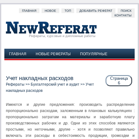
ГЛАВНАЯ
НОВОЕ
ТОП
ДОБАВИТЬ РЕФЕРАТ
ПОИСК
КОНТАКТЫ
ГЛАВНАЯ
НОВЫЕ РЕФЕРАТЫ
ПОПУЛЯРНЫЕ
ДОБАВИТЬ РЕФЕРАТ
ПОИСК
КОНТАКТЫ
Учет накладных расходов
Страница
6
Рефераты
>>
Бухгалтерский учет и аудит
>> Учет
накладных расходов
Имеются и другие предложения: производить распределение
пропорционально расходам, заложенным в пла­новых калькуляциях :
пропорционально затратам на материалы и заработную плату
производственных рабочих и др. Одни из этих способов являются
простыми, но неточными, другие - хо­тя и позволяют правильно
включать эти расходы в себестои­мость продукции, громоздки и