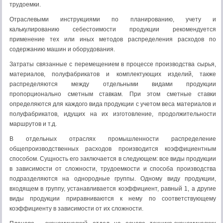
трудоемки.
Отраслевыми инструкциями по планированию, учету и
калькулированию себестоимости продукции рекомендуется
применение тех или иных методов распределения расходов по
содержанию машин и оборудования.
Затраты связанные с перемещением в процессе производ­ства сырья,
материалов, полуфабрикатов и комплектующих из­делий, также
распределяются между отдельными видами про­дукции
пропорционально сметным ставкам. При этом сметные ставки
определяются для каждого вида продукции с учетом ве­са материалов и
полуфабрикатов, идущих на их изготовление, продолжительности
маршрутов и т.д.
В отдельных отраслях промышленности распределение
общепроизводственных расходов производится коэффициент­ным
способом. Сущность его заключается в следующем: все виды продукции
в зависимости от сложности, трудоемкости и способа производства
подразделяются на однородные группы. Одному виду продукции,
входящем в группу, устанавливается коэффициент, равный 1, а другие
виды продукции приравнива­ются к нему по соответствующему
коэффициенту в зависимо­сти от их сложности.