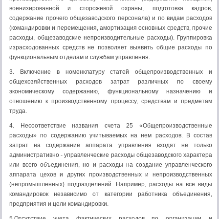
военизированной и сторожевой охраны, подго­товка кадров,
содержание прочего общезаводского персонала) и по видам расходов
(командировки и перемещения, амортиза­ция основных средств, прочие
расходы, общезаводские непро­изводительные расходы). Группировка
израсходованных средств не позволяет выявить общие расходы по
функциональ­ным отделам и службам управления.
3. Включение в номенклатуру статей общепроизводст­венных и
общехозяйственных расходов затрат различных по своему
экономическому содержанию, функциональному назна­чению и
отношению к производственному процессу, средствам и предметам
труда.
4. Несоответствие названия счета 25 «Общепроизводст­венные
расходы» по содержанию учитываемых на нем расхо­дов. В состав
затрат на содержание аппарата управления входят не только
административно - управленческие расходы общеза­водского характера
или всего объединения, но и расходы на создание управленческого
аппарата цехов и других производ­ственных и непроизводственных
(непромышленных) подразде­лений. Например, расходы на все виды
командировок незави­симо от категории работника объединения,
предприятия и цели командировки.
5.Отсутствие учета фактических расходов по организации и