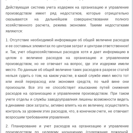
Действующая система учета издержек на организацию и управление
производством имеет ряд недостатков, которые от­рицательно
сказываются на дальнейшем совершенствовании полного
хозяйственного расчета, режима экономии. Такими недостатками
являются:
1. Отсутствие необходимой информации об общей вели­чине расходов
и ее составных элементах по центрам затрат и центрам ответственное!
и. Так, учет общехозяйственных расхо­дов хотя и дает информацию в
целом о величине расходов на организацию и управлением
производством, но не отвечает на вопрос, где эти издержки имели
место. По данным об общей величине таких расходов в разрезе статей
нельзя судить о том, на каком участке, в какой службе имел место тот
или иной пе­рерасход или экономия средств, по чьей вине они
произошли. Все это не способствует изысканию путей снижения
расходов на организацию и управлением производством. При таком
уче­те отделы и службы заводоуправлния лишены возможности видеть
в динамике свои затраты, активно влиять на их величи­ну, осуществлять
контроль за уровнем этих расходов, что, в конечном счете, не отвечает
возросшим требованиям управле­ния.
2. Планирование и учет расходов на организацию и управление
производством по целевому назначению (содержание пожарной,