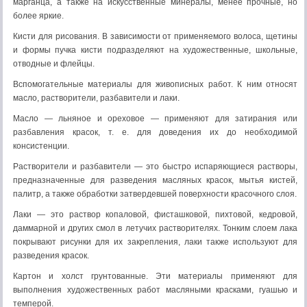
марганца, а также на искусственные мине­ралы, менее прочные, но
более яркие.
Кисти для рисования. В зависимости от применяемого во­лоса, щетины
и формы пучка кисти подразделяют на художе­ственные, школьные,
отводные и флейцы.
Вспомогательные материалы для живописных работ. К ним относят
масло, растворители, разбавители и лаки.
Масло — льняное и ореховое — применяют для затирания или
разбавления красок, т. е. для доведения их до необходимой
консистенции.
Растворители и разбавители — это быстро испа­ряющиеся растворы,
предназначенные для разведения масляных красок, мытья кистей,
палитр, а также обработки затвердевшей поверхности красочного слоя.
Лаки — это раствор копаловой, фисташковой, пихтовой, кедровой,
даммарной и других смол в летучих растворителях. Тонким слоем лака
покрывают рисунки для их закрепления, лаки также используют для
разведения красок.
Картон и холст грунтованные. Эти материалы применяют для
выполнения художественных работ масляными красками, гуашью и
темперой.