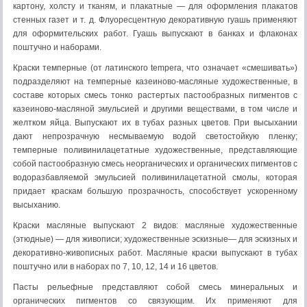
картону, холсту и тканям, и плакат­ные — для оформления плакатов
стенных газет и т. д. Флуоресцентную декоративную гуашь применяют
для оформитель­ских работ. Гуашь выпускают в банках и флаконах
поштучно и наборами.
Краски темперные (от латинского tempera, что озна­чает «смешивать»)
подразделяют на темперные казеиново-масляные художественные, в
составе которых смесь тонко растертых пастообразных пигментов с
казеиново-масляной эмульсией и другими веществами, в том числе и
желтком яйца. Выпускают их в тубах разных цветов. При высыхании
дают непрозрачную несмываемую водой светостойкую пленку;
темперные поливинилацетатные художественные, представляющие
собой пастооб­разную смесь неорганических и органических пигментов с
водоразбавляемой эмульсией поливинилацетатной смолы, которая
придает краскам большую прозрачность, способствует ускорен­ному
высыханию.
Краски масляные выпускают 2 видов: масляные худо­жественные
(этюдные) — для живописи; художественные эскиз­ные— для эскизных и
декоративно-живописных работ. Масля­ные краски выпускают в тубах
поштучно или в наборах по 7, 10, 12, 14 и 16 цветов.
Пасты рельефные представляют собой смесь минераль­ных и
органических пигментов со связующим. Их применяют для