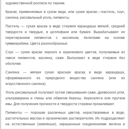
художественной росписи по тканям.
Краски, применяемые в сухом виде, или сухие краски,—па­стель, соус,
сангина, рисовальный уголь, пигменты.
Пастель — сухая краска в виде стержня карандаша мяг­кой, средней
твердости и твердые, в целлофане или бумаге. Вы­рабатывают их
перетиранием пигментов с каолином, белилами на основе
гуммиарабика. Цвета разнообразные.
Соус — сухие краски черного и коричневого цветов, полу­чаемые из
смеси пигментов, каолина, сажи. Выпускают в виде стержня без
оболочки.
Сангина — мягкая сухая красная краска в виде каран­даша,
сформованного из природного вещества сангина (или из
искусственного сангина).
Уголь рисовальный получают путем смешивания сажи, древесного угля,
ультрамарина и глины или обжигом березы, бересклета или прутков
ивы. Для получения прочности и твер­дости стержни прокаливают.
Пигменты — порошки различных цветов, нерастворимые в воде,
растительных маслах и органических растворителях. Их подразделяют
на естественные (земляные), окрашенные соеди­нениями железа и