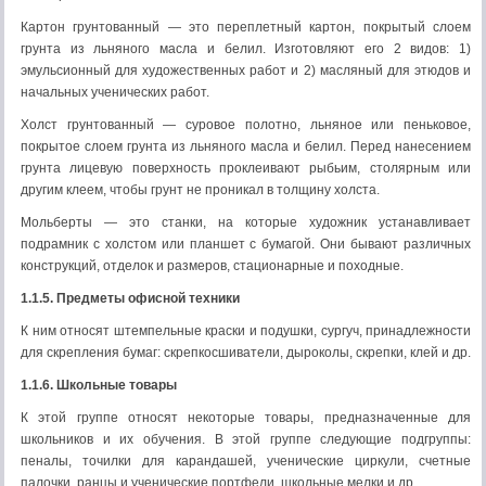
Картон грунтованный — это переплетный картон, покры­тый слоем
грунта из льняного масла и белил. Изготовляют его 2 видов: 1)
эмульсионный для художественных работ и 2) мас­ляный для этюдов и
начальных ученических работ.
Холст грунтованный — суровое полотно, льняное или пень­ковое,
покрытое слоем грунта из льняного масла и белил. Пе­ред нанесением
грунта лицевую поверхность проклеивают рыбьим, столярным или
другим клеем, чтобы грунт не проникал в толщину холста.
Мольберты — это станки, на которые художник устанавли­вает
подрамник с холстом или планшет с бумагой. Они бывают различных
конструкций, отделок и размеров, стационарные и походные.
1.1.5. Предметы офисной техники
К ним относят штемпельные краски и подушки, сургуч, принадлежности
для скрепления бумаг: скрепкосшиватели, ды­роколы, скрепки, клей и др.
1.1.6. Школьные товары
К этой группе относят некоторые товары, предназначенные для
школьников и их обучения. В этой группе следующие подгруппы:
пеналы, точилки для ка­рандашей, ученические циркули, счетные
палочки, ранцы и уче­нические портфели, школьные мелки и др.