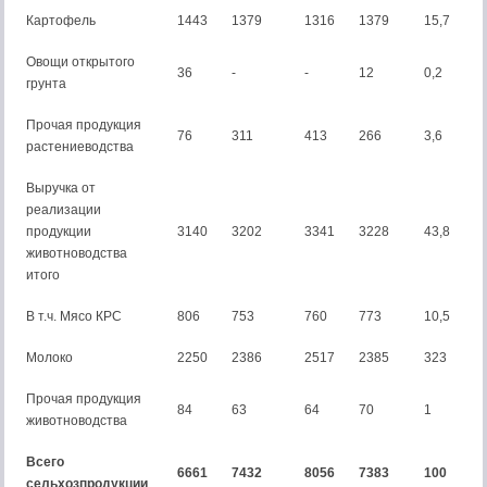
Картофель
1443
1379
1316
1379
15,7
Овощи открытого
36
-
-
12
0,2
грунта
Прочая продукция
76
311
413
266
3,6
растениеводства
Выручка от
реализации
продукции
3140
3202
3341
3228
43,8
животноводства
итого
В т.ч. Мясо КРС
806
753
760
773
10,5
Молоко
2250
2386
2517
2385
323
Прочая продукция
84
63
64
70
1
животноводства
Всего
6661
7432
8056
7383
100
сельхозпродукции