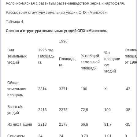
молочно-мясная с развитым растениеводством зерна и картофеля.
Рассмотрим структуру земельных угодий ОПХ «Минское».
Таблица 4.
Состав и структура земельных угодий ОПХ «Минское».
1998
Вид
1996 год.
Откло
% к
% к общей
земельных
Площадь
площа
Площадь,
площади
земельной
угодий
га
от 1996
га
с/х
площади
угодий
Общая
земельная
3314
3271
100
Х
-43
площадь
Всего с/х
2413
2375
72,6
100
-38
угодий
Из них Пашня
2213
2178
66,6
91,7
-35
Сенокосы
24
24
0,73
1,01
0