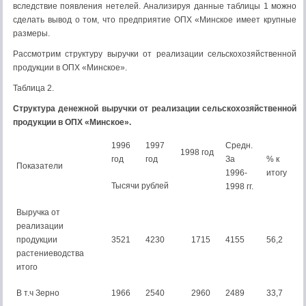
вследствие появления нетелей. Анализируя данные таблицы 1 можно
сделать вывод о том, что предприятие ОПХ «Минское имеет крупные
размеры.
Рассмотрим структуру выручки от реализации сельскохозяйственной
продукции в ОПХ «Минское».
Таблица 2.
Структура денежной выручки от реализации сельскохозяйственной
продукции в ОПХ «Минское».
1996
1997
Средн.
1998 год
год
год
За
% к
Показатели
1996-
итогу
Тысячи рублей
1998 гг.
Выручка от
реализации
продукции
3521
4230
1715
4155
56,2
растениеводства
итого
В т.ч Зерно
1966
2540
2960
2489
33,7