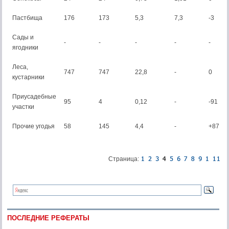
Пастбища
176
173
5,3
7,3
-3
Сады и
-
-
-
-
-
ягодники
Леса,
747
747
22,8
-
0
кустарники
Приусадебные
95
4
0,12
-
-91
участки
Прочие угодья
58
145
4,4
-
+87
Страница:
ПОСЛЕДНИЕ РЕФЕРАТЫ