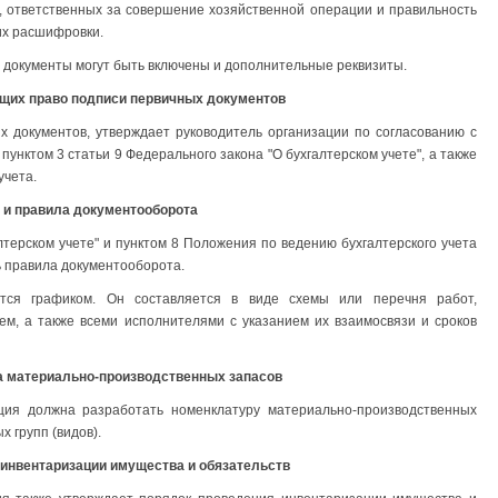
 ответственных за совершение хозяйственной операции и правильность
их расшифровки.
е документы могут быть включены и дополнительные реквизиты.
щих право подписи первичных документов
 документов, утверждает руководитель организации по согласованию с
унктом 3 статьи 9 Федерального закона "О бухгалтерском учете", а также
учета.
 и правила документооборота
лтерском учете" и пунктом 8 Положения по ведению бухгалтерского учета
ь правила документооборота.
ется графиком. Он составляется в виде схемы или перечня работ,
м, а также всеми исполнителями с указанием их взаимосвязи и сроков
а материально-производственных запасов
ция должна разработать номенклатуру материально-производственных
 групп (видов).
инвентаризации имущества и обязательств