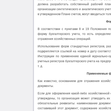
должна разработать собственный рабочий пла
организации синтетического и аналитического уче
в утвержденном Плане счетов, могут вводиться то
Фор
В соответствии с пунктами 8 и 19 Положения п
форму бухгалтерского учета, то есть определяе
отражения хозяйственных операций.
Использование форм стандартных регистров, р
подкрепляется ссылкой на номер и дату соответс
Инструкции по применению единой журнально-о
учетных регистров бухгалтерского учета на предпр
т. д.
Применяемые ф
Как известно, основанием для отражения хозяй
документы.
Если для оформления какой-либо хозяйственной
утверждены, то организация может утвердить и
обязательные реквизиты: наименование докумен
составившей этот документ; содержание хозяйст