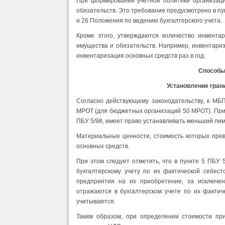
При формировании учетной политики организаци
обязательств. Это требование предусмотрено в пун
и 26 Положения по ведению бухгалтерского учета.
Кроме этого, утверждаются количество инвента
имущества и обязательств. Например, инвентариз
инвентаризация основных средств раз в год.
Способы 
Установление гра
Согласно действующему законодательству, к МБ
МРОТ (для бюджетных организаций 50 МРОТ). При э
ПБУ 5/98, имеет право устанавливать меньший ли
Материальные ценности, стоимость которых пре
основных средств.
При этом следует отметить, что в пункте 5 ПБУ 
бухгалтерскому учету по их фактической себес
предприятия на их приобретение, за исключе
отражаются в бухгалтерском учете по их факти
учитываются.
Таким образом, при определении стоимости пр