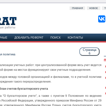
ГЛАВНАЯ
НОВОЕ
Т
РНЫЕ
ДОБАВИТЬ РЕФЕРАТ
ПОИСК
КОНТАКТЫ
Страница
6
я политика
П
рализации учетных работ: при централизованной форме весь учет ведется
ой форме на местах функционируют свои учетные подразделения.
одов между головной организацией и филиалами, то в учетной политике
верждения такого перераспределения.
План счетов бухгалтерского учета
а "О бухгалтерском учете", а также с пунктом 9 Положения по ведению
и в Российской Федерации, утвержденного приказом Минфина России от 29
ове утвержденного Минфином России Плана счетов бухгалтерского учета