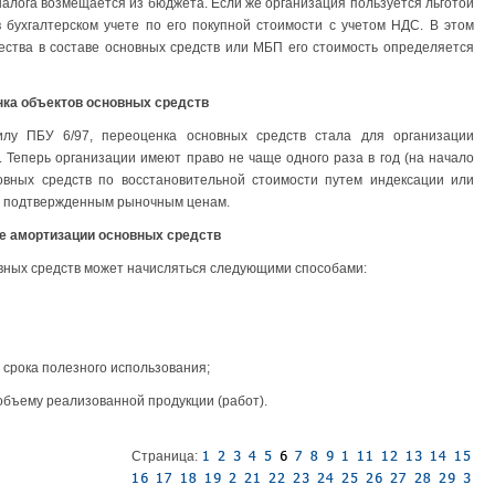
налога возмещается из бюджета. Если же организация пользуется льготой
бухгалтерском учете по его покупной стоимости с учетом НДС. В этом
ства в составе основных средств или МБП его стоимость определяется
ка объектов основных средств
илу ПБУ 6/97, переоценка основных средств стала для организации
Теперь организации имеют право не чаще одного раза в год (на начало
овных средств по восстановительной стоимости путем индексации или
но подтвержденным рыночным ценам.
е амортизации основных средств
овных средств может начисляться следующими способами:
 срока полезного использования;
объему реализованной продукции (работ).
Страница: