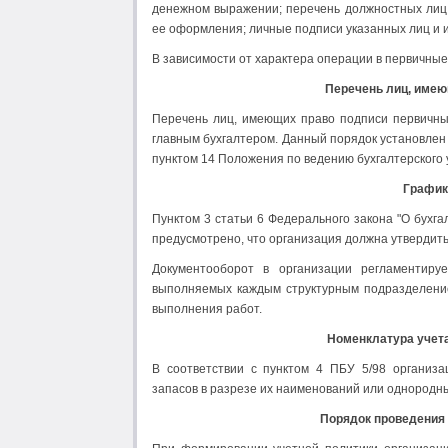
денежном выражении; перечень должностных лиц,
ее оформления; личные подписи указанных лиц и 
В зависимости от характера операции в первичны
Перечень лиц, имею
Перечень лиц, имеющих право подписи первичных
главным бухгалтером. Данный порядок установлен п
пунктом 14 Положения по ведению бухгалтерского 
График
Пунктом 3 статьи 6 Федерального закона "О бухга
предусмотрено, что организация должна утвердит
Документооборот в организации регламентиру
выполняемых каждым структурным подразделение
выполнения работ.
Номенклатура учет
В соответствии с пунктом 4 ПБУ 5/98 организа
запасов в разрезе их наименований или однородных
Порядок проведения 