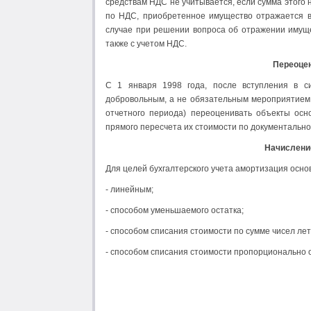
средствам НДС не учитывается, если сумма этого 
по НДС, приобретенное имущество отражается в 
случае при решении вопроса об отражении имуще
также с учетом НДС.
Переоцен
С 1 января 1998 года, после вступления в с
добровольным, а не обязательным мероприятием. 
отчетного периода) переоценивать объекты осн
прямого пересчета их стоимости по документаль
Начислени
Для целей бухгалтерского учета амортизация осн
- линейным;
- способом уменьшаемого остатка;
- способом списания стоимости по сумме чисел лет
- способом списания стоимости пропорционально 