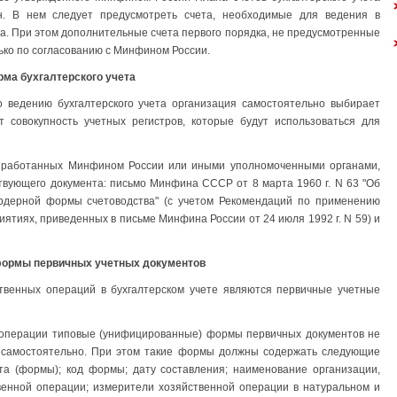
н. В нем следует предусмотреть счета, необходимые для ведения в
та. При этом дополнительные счета первого порядка, не предусмотренные
лько по согласованию с Минфином России.
ма бухгалтерского учета
о ведению бухгалтерского учета организация самостоятельно выбирает
т совокупность учетных регистров, которые будут использоваться для
азработанных Минфином России или иными уполномоченными органами,
твующего документа: письмо Минфина СССР от 8 марта 1960 г. N 63 "Об
рдерной формы счетоводства" (с учетом Рекомендаций по применению
иятиях, приведенных в письме Минфина России от 24 июля 1992 г. N 59) и
ормы первичных учетных документов
ственных операций в бухгалтерском учете являются первичные учетные
 операции типовые (унифицированные) формы первичных документов не
х самостоятельно. При этом такие формы должны содержать следующие
та (формы); код формы; дату составления; наименование организации,
венной операции; измерители хозяйственной операции в натуральном и