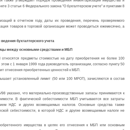
я также утверждает порядок проведения инвентаризации имущества и
кте 3 статьи 6 Федерального закона "О бухгалтерском учете" и пунктами 8
ризаций в отчетном году, даты их проведения, перечень проверяемого
ация товаров в торговой организации может проводиться ежемесячно, а
ведения бухгалтерского учета
ницы между основными средствами и МБП
П относятся предметы стоимостью на дату приобретения не более 100
том с 1 января 1999 года руководитель организации, согласно пункту 50
мит отнесения приобретенных ценностей к МБП.
вышает установленный лимит (50 или 100 МРОТ), зачисляются в состав
5/98 указано, что материально-производственные запасы принимаются к
тоимости. В фактической себестоимости МБП учитываются все затраты
нием НДС и других возмещаемых налогов. Основные средства также
ческой себестоимости, в которой НДС и другие возмещаемые налоги не
иобретенного имущества в целях его отнесения к МБП или основным