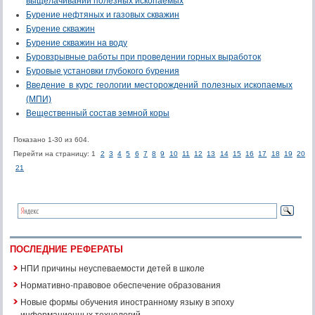
выщелачивании полезных ископаемых
Бурение нефтяных и газовых скважин
Бурение скважин
Бурение скважин на воду
Буровзрывные работы при проведении горных выработок
Буровые установки глубокого бурения
Введение в курс геологии месторождений полезных ископаемых
(МПИ)
Вещественный состав земной коры
Показано 1-30 из 604.
Перейти на страницу: 1
2
3
4
5
6
7
8
9
10
11
12
13
14
15
16
17
18
19
20
21
ПОСЛЕДНИЕ РЕФЕРАТЫ
НПИ причины неуспеваемости детей в школе
Нормативно-правовое обеспечение образования
Новые формы обучения иностранному языку в эпоху
информационных технологий