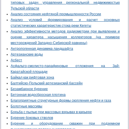
типовых задач управления региональной недвижимостью
Тульской области
Анализ состояния нефтяной промышленности России
Анализ условий формирования и расчет основных
статистических характеристик стока реки Кегеты
Анализ эффективности методов радиометрии при выявлении и
оценке характера насыщения коллекторов (на примере
месторождений Западно-Сибирской равнины)
Антропогенная динамика ландшафта
Артезианские воды
Асбест
Асфальто-смолисто-парафиновые отложения на Зай-
Каратайской площади
Байкал как рифтовая зона
Балтийско-Польский артезианский бассейн
Безамбарное бурение
Бетонная водосбросная плотина
Благоприятные структурные формы скопления нефти и газа
Болотные массивы
Борьба с пылью при массовых взрывах в карьере
Бурение боковых стволов
Бурение и оборудование скважин при подземном