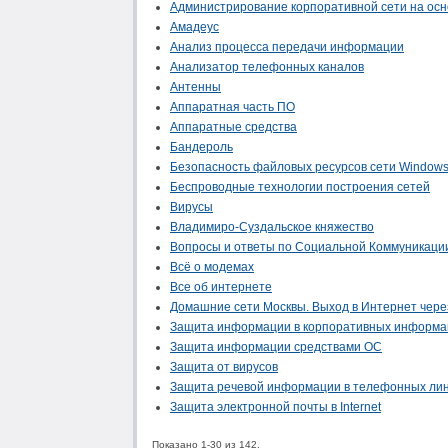
Администрирование корпоративной сети на осно
Амадеус
Анализ процесса передачи информации
Анализатор телефонных каналов
Антенны
Аппаратная часть ПО
Аппаратные средства
Бандероль
Безопасность файловых ресурсов сети Windows
Беспроводные технологии построения сетей
Вирусы
Владимиро-Суздальское княжество
Вопросы и ответы по Социальной Коммуникаци
Всё о модемах
Все об интернете
Домашние сети Москвы. Выход в Интернет чер
Защита информации в корпоративных информа
Защита информации средствами ОС
Защита от вирусов
Защита речевой информации в телефонных лин
Защита электронной почты в Internet
Показано 1-30 из 142.