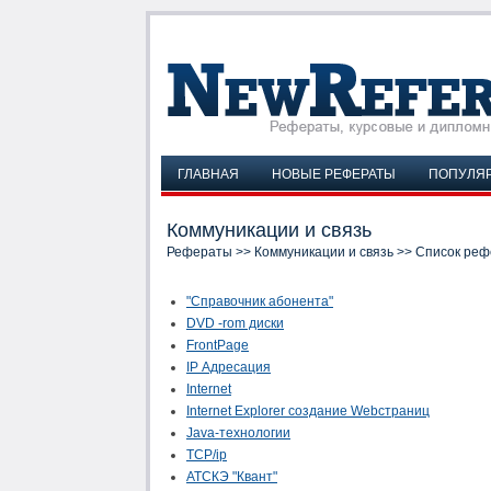
ГЛАВНАЯ
НОВЫЕ РЕФЕРАТЫ
ПОПУЛЯ
Коммуникации и связь
Рефераты
>>
Коммуникации и связь
>> Список реф
"Справочник абонента"
DVD -rom диски
FrontPage
IP Адресация
Internet
Internet Explorer создание Webстраниц
Java-технологии
TCP/ip
АТСКЭ "Квант"