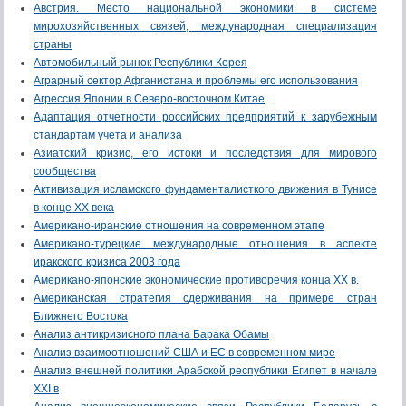
Австрия. Место национальной экономики в системе
мирохозяйственных связей, международная специализация
страны
Автомобильный рынок Республики Корея
Аграрный сектор Афганистана и проблемы его использования
Агрессия Японии в Северо-восточном Китае
Адаптация отчетности российских предприятий к зарубежным
стандартам учета и анализа
Азиатский кризис, его истоки и последствия для мирового
сообщества
Активизация исламского фундаменталисткого движения в Тунисе
в конце XX века
Американо-иранские отношения на современном этапе
Американо-турецкие международные отношения в аспекте
иракского кризиса 2003 года
Американо-японские экономические противоречия конца ХХ в.
Американская стратегия сдерживания на примере стран
Ближнего Востока
Анализ антикризисного плана Барака Обамы
Анализ взаимоотношений США и ЕС в современном мире
Анализ внешней политики Арабской республики Египет в начале
XXI в