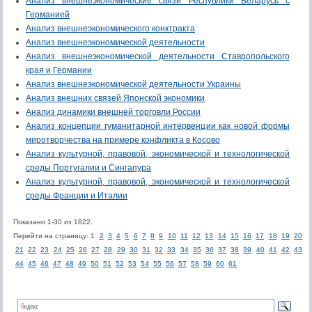
Анализ внешнеэкономические связи Республики Беларусь с
Германией
Анализ внешнеэкономического конктракта
Анализ внешнеэкономической деятельности
Анализ внешнеэкономической деятельности Ставропольского
края и Германии
Анализ внешнеэкономической деятельности Украины
Анализ внешних связей Японской экономики
Анализ динамики внешней торговли России
Анализ концепции гуманитарной интервенции как новой формы
миротворчества на примере конфликта в Косово
Анализ культурной, правовой, экономической и технологической
среды Португалии и Сингапура
Анализ культурной, правовой, экономической и технологической
среды Франции и Италии
Показано 1-30 из 1822.
Перейти на страницу: 1
2
3
4
5
6
7
8
9
10
11
12
13
14
15
16
17
18
19
20
21
22
23
24
25
26
27
28
29
30
31
32
33
34
35
36
37
38
39
40
41
42
43
44
45
46
47
48
49
50
51
52
53
54
55
56
57
58
59
60
61