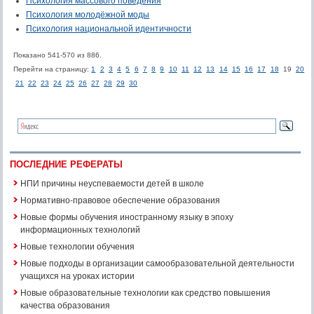
Психология массового поведения
Психология молодёжной моды
Психология национальной идентичности
Показано 541-570 из 886.
Перейти на страницу:
1
2
3
4
5
6
7
8
9
10
11
12
13
14
15
16
17
18
19
20
21
22
23
24
25
26
27
28
29
30
ПОСЛЕДНИЕ РЕФЕРАТЫ
НПИ причины неуспеваемости детей в школе
Нормативно-правовое обеспечение образования
Новые формы обучения иностранному языку в эпоху
информационных технологий
Новые технологии обучения
Новые подходы в организации самообразовательной деятельности
учащихся на уроках истории
Новые образовательные технологии как средство повышения
качества образования