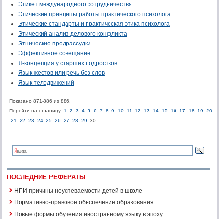
Этикет международного сотрудничества
Этические принципы работы практического психолога
Этические стандарты и практическая этика психолога
Этический анализ делового конфликта
Этнические предрассудки
Эффективное совещание
Я-концепция у старших подростков
Язык жестов или речь без слов
Язык телодвижений
Показано 871-886 из 886.
Перейти на страницу:
1
2
3
4
5
6
7
8
9
10
11
12
13
14
15
16
17
18
19
20
21
22
23
24
25
26
27
28
29
30
ПОСЛЕДНИЕ РЕФЕРАТЫ
НПИ причины неуспеваемости детей в школе
Нормативно-правовое обеспечение образования
Новые формы обучения иностранному языку в эпоху