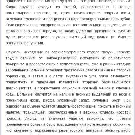
процесса и направления преимущественного роста новообразования.
Когда опухоль исходит из тканей, расположенных в толще
альвеолярного отростка, то, кроме начинающегося вздутия кости,
отмечают смещение и прогрессивно нарастающую подвижность зубов.
Если ошибочно заподозрено наличие воспалительного процесса, что, к
сожалению, бывает нередко, то после удаления “причинного” зуба из
лунки появляется рост опухоли, имеющий вид вялых, но быстро
растущих грануляции.
Опухоли, исходящие из верхневнутреннего отдела пазухи, нередко
трудно отличить от новообразований, исходящих из решетчатого
лабиринта и прорастающих в челюстную кость. Уже в ранних стадиях
заболевания больные отмечают проявления слезотечения на стороне
поражения, а затем в области внутреннего угла глаза отмечается
припухлость и гиперемия вследствие вторично развивающегося
дакриоцистита и прорастания опухоли в слезный мешок и слезные
ходы. Больные жалуются на наличие гнойных выделений из носа с
прожилками крови, иногда зловонный запах, головные боли. При
риноскопии обычно удается увидеть кровоточащие, покрытые гнойным
налетом “грануляций”, расположенные в верхних отделах носовой
полости. Иногда из анамнеза удается выяснить, что превым
проявлением болезни было извращение или исчезновение обоняния,
что связано с поражением рецепторного аппарата обонятельного