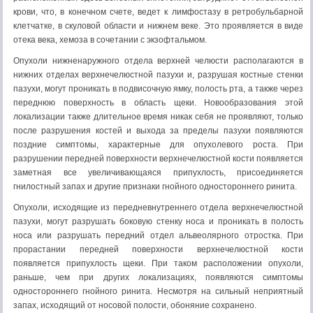
крови, что, в конечном счете, ведет к лимфостазу в ретробульбарной
клетчатке, в скуловой области и нижнем веке. Это проявляется в виде
отека века, хемоза в сочетании с экзофтальмом.
Опухоли нижненаружного отдела верхней челюсти располагаются в
нижних отделах верхнечелюстной пазухи и, разрушая костные стенки
пазухи, могут проникать в подвисочную ямку, полость рта, а также через
переднюю поверхность в область щеки. Новообразования этой
локализации также длительное время никак себя не проявляют, только
после разрушения костей и выхода за пределы пазухи появляются
поздние симптомы, характерные для опухолевого роста. При
разрушении передней поверхности верхнечелюстной кости появляется
заметная все увеличивающаяся припухлость, присоединяется
гнилостный запах и другие признаки гнойного одностороннего ринита.
Опухоли, исходящие из передневнутреннего отдела верхнечелюстной
пазухи, могут разрушать боковую стенку носа и проникать в полость
носа или разрушать передний отдел альвеолярного отростка. При
прорастании передней поверхности верхнечелюстной кости
появляется припухлость щеки. При таком расположении опухоли,
раньше, чем при других локализациях, появляются симптомы
одностороннего гнойного ринита. Несмотря на сильный неприятный
запах, исходящий от носовой полости, обоняние сохранено.