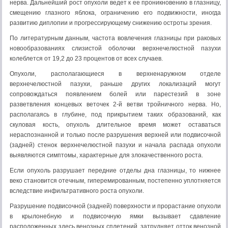
нерва. Дальнейший рост опухоли ведет к ее проникновению в глазницу,
смещению глазного яблока, ограничению его подвижности, иногда
развитию диплопии и прогрессирующему снижению остроты зрения.
По литературным данным, частота вовлечения глазницы при раковых
новообразованиях слизистой оболочки верхнечелюстной пазухи
колеблется от 19,2 до 23 процентов от всех случаев.
Опухоли, располагающиеся в верхненаружном отделе
верхнечелюстной пазухи, раньше других локализаций могут
сопровождаться появлением болей или парестезий в зоне
разветвления концевых веточек 2-й ветви тройничного нерва. Но,
располагаясь в глубине, под прикрытием таких образований, как
скуловая кость, опухоль длительное время может оставаться
нераспознанной и только после разрушения верхней или подвисочной
(задней) стенок верхнечелюстной пазухи и начала распада опухоли
выявляются симптомы, характерные для злокачественного роста.
Если опухоль разрушает передние отделы дна глазницы, то нижнее
веко становится отечным, гиперемированным, постепенно уплотняется
вследствие инфильтративного роста опухоли.
Разрушение подвисочной (задней) поверхности и прорастание опухоли
в крылонебную и подвисочную ямки вызывает сдавление
расположенных здесь венозных сплетений, затрудняет отток венозной