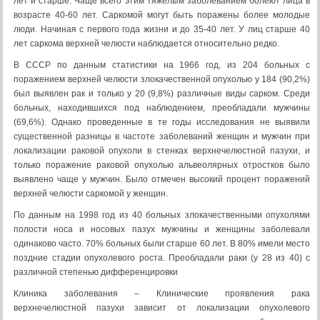
лет и старше. Чаще всего этим тяжелым заболеванием болеют лица в
возрасте 40-60 лет. Саркомой могут быть поражены более молодые
люди. Начиная с первого года жизни и до 35-40 лет. У лиц старше 40
лет саркома верхней челюсти наблюдается относительно редко.
В СССР по данным статистики на 1966 год, из 204 больных с
поражением верхней челюсти злокачественной опухолью у 184 (90,2%)
был выявлен рак и только у 20 (9,8%) различные виды сарком. Среди
больных, находившихся под наблюдением, преобладали мужчины
(69,6%). Однако проведенные в те годы исследования не выявили
существенной разницы в частоте заболеваний женщин и мужчин при
локализации раковой опухоли в стенках верхнечелюстной пазухи, и
только поражение раковой опухолью альвеолярных отростков было
выявлено чаще у мужчин. Было отмечен высокий процент поражений
верхней челюсти саркомой у женщин.
По данным на 1998 год из 40 больных злокачественными опухолями
полости носа и носовых пазух мужчины и женщины заболевали
одинаково часто. 70% больных были старше 60 лет. В 80% имели место
поздние стадии опухолевого роста. Преобладали раки (у 28 из 40) с
различной степенью дифференцировки
Клиника заболевания – Клинические проявления рака
верхнечелюстной пазухи зависит от локализации опухолевого