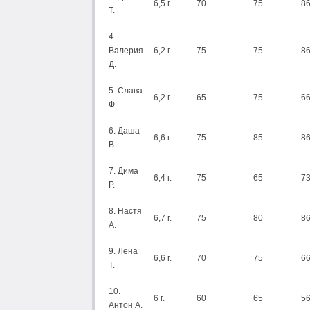
6,5 г.
70
75
8
Т.
4.
Валерия
6,2 г.
75
75
8
Д.
5. Слава
6,2 г.
65
75
6
Ф.
6. Даша
6,6 г.
75
85
8
В.
7. Дима
6,4 г.
75
65
7
Р.
8. Настя
6,7 г.
75
80
8
А.
9. Лена
6,6 г.
70
75
6
Т.
10.
6 г.
60
65
5
Антон А.