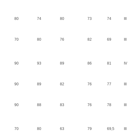
80
74
80
73
74
III
70
80
76
82
69
III
90
93
89
86
81
IV
90
89
82
76
77
III
90
88
83
76
78
III
70
80
63
79
69,5
III