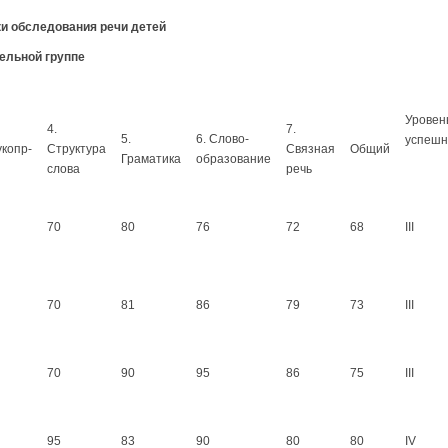
и обследования речи детей
ельной группе
Уровен
4.
7.
5.
6. Слово-
успешн
укопр-
Структура
Связная
Общий
Граматика
образование
слова
речь
70
80
76
72
68
III
70
81
86
79
73
III
70
90
95
86
75
III
95
83
90
80
80
IV