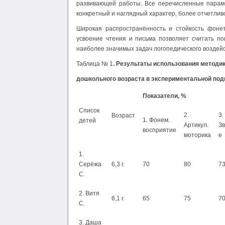
развивающей работы. Все перечисленные парам
конкретный и наглядный характер, более отчетлив
Широкая распространённость и стойкость фонет
усвоение чтения и письма позволяет считать п
наиболее значимых задач логопедического воздейс
Таблица № 1
. Результаты использования методи
дошкольного возраста в экспериментальной под
Показатели, %
Список
2.
3.
Возраст
1. Фонем.
детей
Артикул.
Зв
восприятие
моторика
е
1.
Серёжа
6,3 г.
70
80
7
С.
2. Витя
6,1 г.
65
75
7
С.
3. Даша