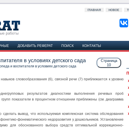
ГЛАВНАЯ
НОВОЕ
Т
РНЫЕ
ДОБАВИТЬ РЕФЕРАТ
ПОИСК
КОНТАКТЫ
питателя в условиях детского сада
Страница
10
педа и воспитателя в условиях детского сада
П
 навыков словообразования (6), связной речи (7) приближается к уровню
днегрупповых результатов диагностики выполнения речевых проб
 групп показатели в процентном отношении приближены (см. диаграмма
о сделать вывод, что используемая комплексная система обследования
 фонетико-фонематического недоразвития у дошкольников. Установление
димо для обоснованного выбора средств оптимальной коррекционно-