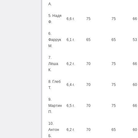
А.
5. Надя
6,6 г.
75
75
66
Ф.
6.
Фаррук
6,1 г.
65
65
53
М.
7.
Лёша
6,2 г.
70
75
66
К.
8. Глеб
6,4 г.
70
75
60
Т.
9.
Мартин
6,5 г.
70
75
66
П.
10.
Антон
6,2 г.
70
65
60
Б.