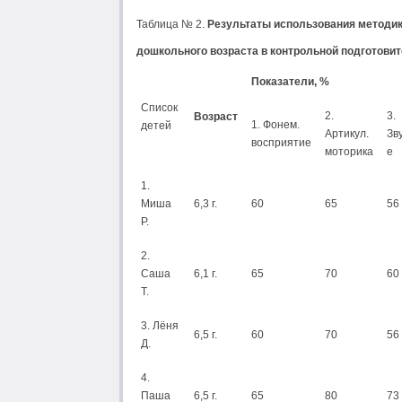
Таблица № 2.
Результаты использования методик
дошкольного возраста в контрольной подготовит
Показатели, %
Список
2.
3.
Возраст
1. Фонем.
детей
Артикул.
Зв
восприятие
моторика
е
1.
Миша
6,3 г.
60
65
56
Р.
2.
Саша
6,1 г.
65
70
60
Т.
3. Лёня
6,5 г.
60
70
56
Д.
4.
Паша
6,5 г.
65
80
73