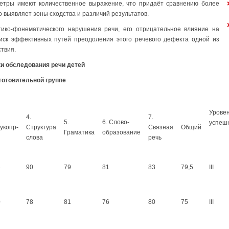
етры имеют количественное выражение, что придаёт сравнению более
о выявляет зоны сходства и различий результатов.
ико-фонематического нарушения речи, его отрицательное влияние на
оиск эффективных путей преодоления этого речевого дефекта одной из
твия.
ки обследования речи детей
готовительной группе
Урове
4.
7.
5.
6. Слово-
успеш
укопр-
Структура
Связная
Общий
Граматика
образование
слова
речь
3
90
79
81
83
79,5
III
0
78
81
76
80
75
III