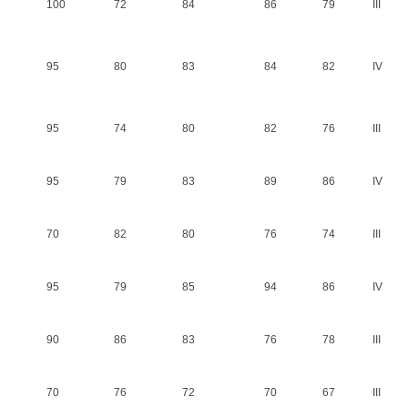
6
100
72
84
86
79
III
6
95
80
83
84
82
IV
6
95
74
80
82
76
III
6
95
79
83
89
86
IV
3
70
82
80
76
74
III
6
95
79
85
94
86
IV
6
90
86
83
76
78
III
6
70
76
72
70
67
III