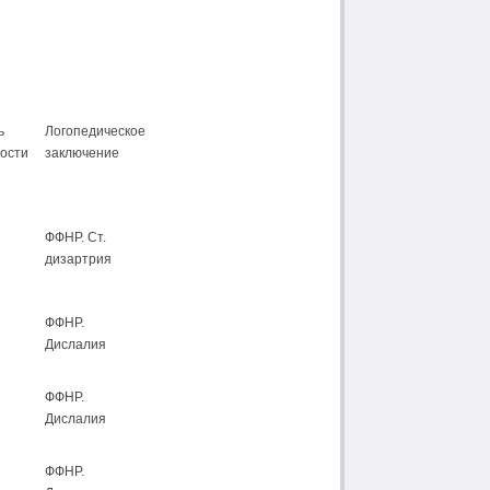
ь
Логопедическое
ости
заключение
ФФНР. Ст.
дизартрия
ФФНР.
Дислалия
ФФНР.
Дислалия
ФФНР.