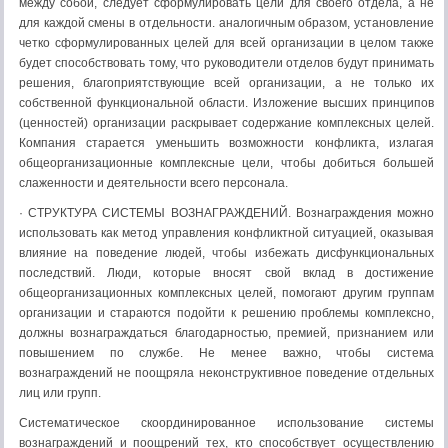
между собой, следует сформулировать цели для своего отдела, а не
для каждой смены в отдельности. аналогичным образом, установление
четко сформулированных целей для всей организации в целом также
будет способствовать тому, что руководители отделов будут принимать
решения, благоприятствующие всей организации, а не только их
собственной функциональной области. Изложение высших принципов
(ценностей) организации раскрывает содержание комплексных целей.
Компания старается уменьшить возможности конфликта, излагая
общеорганизационные комплексные цели, чтобы добиться большей
слаженности и деятельности всего персонала.
· СТРУКТУРА СИСТЕМЫ ВОЗНАГРАЖДЕНИЙ. Вознаграждения можно
использовать как метод управления конфликтной ситуацией, оказывая
влияние на поведение людей, чтобы избежать дисфункциональных
последствий. Люди, которые вносят свой вклад в достижение
общеорганизационных комплексных целей, помогают другим группам
организации и стараются подойти к решению проблемы комплексно,
должны вознаграждаться благодарностью, премией, признанием или
повышением по службе. Не менее важно, чтобы система
вознаграждений не поощряла неконструктивное поведение отдельных
лиц или групп.
Систематическое скоординированное использование системы
вознаграждений и поощрений тех, кто способствует осуществлению