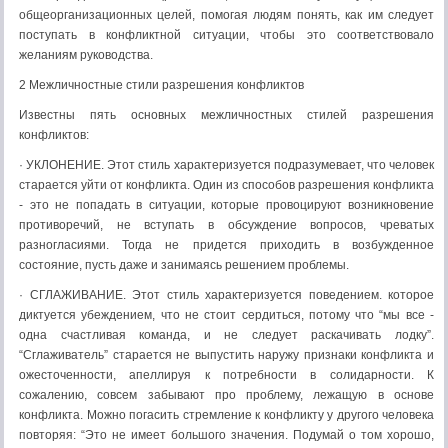
общеорганизационных целей, помогая людям понять, как им следует
поступать в конфликтной ситуации, чтобы это соответствовало
желаниям руководства.
2 Межличностные стили разрешения конфликтов
Известны пять основных межличностных стилей разрешения
конфликтов:
· УКЛОНЕНИЕ. Этот стиль характеризуется подразумевает, что человек
старается уйти от конфликта. Один из способов разрешения конфликта
- это не попадать в ситуации, которые провоцируют возникновение
противоречий, не вступать в обсуждение вопросов, чреватых
разногласиями. Тогда не придется приходить в возбужденное
состояние, пусть даже и занимаясь решением проблемы.
· СГЛАЖИВАНИЕ. Этот стиль характеризуется поведением. которое
диктуется убеждением, что не стоит сердиться, потому что “мы все -
одна счастливая команда, и не следует раскачивать лодку”.
“Сглаживатель” старается не выпустить наружу признаки конфликта и
ожесточенности, апеллируя к потребности в солидарности. К
сожалению, совсем забывают про проблему, лежащую в основе
конфликта. Можно погасить стремление к конфликту у другого человека
повторяя: “Это не имеет большого значения. Подумай о том хорошо,