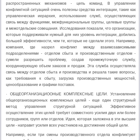
распространенных механизмов - цепь команд. В управлении
конфликтной ситуацией очень полезны средства интеграции, такие как
управленческая иерархия, использование служб, осуществляющих
связь между функциями, межфункциональные группы, целевые группы
и межотдельские совещания. Исследования показали, что организации,
которые поддерживали нужный для них уровень интеграции, добились
большей эффективности, чем те, которые не сделали этого. Например,
компания, где назрел конфликт между взаимозависимыми
подразделениями - отделом сбыта и производственным отделом -
сумели разрешить проблему, создав промежуточную службу,
координирующую объем заказов и продаж. Эта служба осуществляла
связь между отделом сбыта и производства и решала такие вопросы,
как требования к сбыту, загрузка производственных мощностей,
ценообразование и графики поставок.
· ОБЩЕОРГАНИЗАЦИООНЫЕ КОМПЛЕКСНЫЕ ЦЕЛИ. Установление
общеорганизационных комплексных целей - еще один структурный
метод управления структурной ситуацией. Эффективное
осуществление этих целей требует совместного усилия двух или более
сотрудников, групп или отделов. Идея, которая заложена в эти высшие
цели - направит усилия всех участников на достижение общей цели.
Например, если три смены производственного отдела конфликтуют