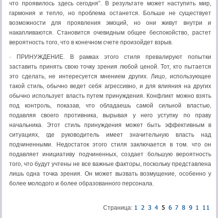
что проявилось здесь сегодня”. В результате может наступить мир,
гармония и тепло, но проблема останется. Больше не существует
возможности для проявления эмоций, но они живут внутри и
накапливаются. Становится очевидным общее беспокойство, растет
вероятность того, что в конечном счете произойдет взрыв.
· ПРИНУЖДЕНИЕ. В рамках этого стиля превалируют попытки
заставить принять свою точку зрения любой ценой. Тот, кто пытается
это сделать, не интересуется мнением других. Лицо, использующее
такой стиль, обычно ведет себя агрессивно, и для влияния на других
обычно использует власть путем принуждения. Конфликт можно взять
под контроль, показав, что обладаешь самой сильной властью,
подавляя своего противника, вырывая у него уступку по праву
начальника. Этот стиль принуждения может быть эффективным в
ситуациях, где руководитель имеет значительную власть над
подчиненными. Недостаток этого стиля заключается в том. что он
подавляет инициативу подчиненных, создает большую вероятность
того, что будут учтены не все важные факторы, поскольку представлена
лишь одна точка зрения. Он может вызвать возмущение, особенно у
более молодого и более образованного персонала.
Страница: