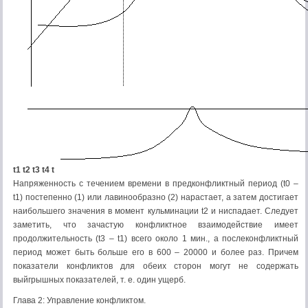
t1 t2 t3 t4 t
Напряженность с течением времени в предконфликтный период (t0 –
t1) постепенно (1) или лавинообразно (2) нарастает, а затем достигает
наибольшего значения в момент кульминации t2 и ниспадает. Следует
заметить, что зачастую конфликтное взаимодействие имеет
продолжительность (t3 – t1) всего около 1 мин., а послеконфликтный
период может быть больше его в 600 – 20000 и более раз. Причем
показатели конфликтов для обеих сторон могут не содержать
выйгрышных показателей, т. е. один ущерб.
Глава 2: Управление конфликтом.