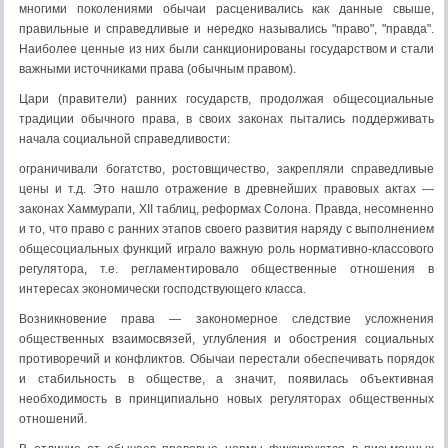
многими поколениями обы­чаи расценивались как данные свыше,
правильные и спра­ведливые и нередко назывались "право", "правда".
Наибо­лее ценные из них были санкционированы государством и стали
важными источниками права (обычным правом).
Цари (правители) ранних государств, продолжая обще­социальные
традиции обычного права, в своих законах пы­тались поддерживать
начала социальной справедливости:
ограничивали богатство, ростовщичество, закрепляли спра­ведливые
цены и т.д. Это нашло отражение в древнейших правовых актах —
законах Хаммурапи, XII таблиц, рефор­мах Солона. Правда, несомненно
и то, что право с ранних этапов своего развития наряду с выполнением
общесоциаль­ных функций играло важную роль нормативно-классового
регулятора, т.е. регламентировало общественные отношения в
интересах экономически господствующего класса.
Возникновение права — закономерное следствие услож­нения
общественных взаимосвязей, углубления и обостре­ния социальных
противоречий и конфликтов. Обычаи пере­стали обеспечивать порядок
и стабильность в обществе, а значит, появилась объективная
необходимость в принципи­ально новых регуляторах общественных
отношений.