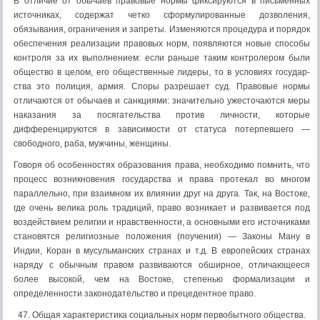
В отличие от обычаев правовые нормы фиксируются в письменных
источниках, содержат четко сформулирован­ные дозволения,
обязывания, ограничения и запреты. Из­меняются процедура и порядок
обеспечения реализации пра­вовых норм, появляются новые способы
контроля за их выполнением: если раньше таким контролером были
общество в целом, его общественные лидеры, то в условиях государ­
ства это полиция, армия. Споры разрешает суд. Правовые нормы
отличаются от обычаев и санкциями: значительно ужесточаются меры
наказания за посягательства против личности, которые
дифференцируются в зависимости от статуса потерпевшего —
свободного, раба, мужчины, жен­щины.
Говоря об особенностях образования права, необходимо помнить, что
процесс возникновения государства и права протекал во многом
параллельно, при взаимном их влиянии друг на друга. Так, на Востоке,
где очень велика роль тра­диций, право возникает и развивается под
воздействием религии и нравственности, а основными его источниками
становятся религиозные положения (поучения) — Законы Ману в
Индии, Коран в мусульманских странах и т.д. В ев­ропейских странах
наряду с обычным правом развиваются обширное, отличающееся
более высокой, чем на Востоке, степенью формализации и
определенности законодательство и прецедентное право.
47. Общая характеристика социальных норм первобытного общества.