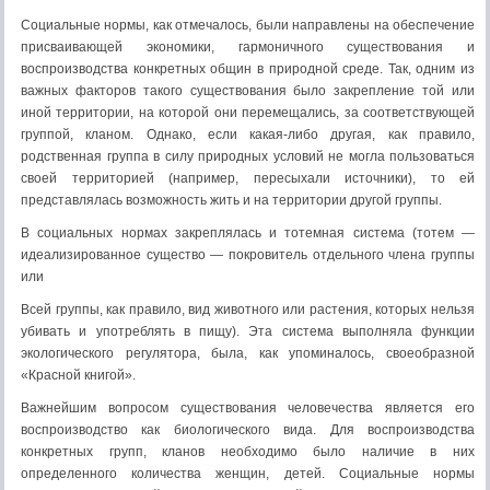
Социальные нормы, как отмечалось, были направле­ны на обеспечение
присваивающей экономики, гармоничного существова­ния и
воспроизводства конкретных общин в природной среде. Так, одним из
важных факторов такого существования было закрепление той или
иной территории, на которой они перемещались, за соответствующей
группой, кланом. Однако, если какая-либо другая, как правило,
родствен­ная группа в силу природных условий не могла пользоваться
своей терри­торией (например, пересыхали источники), то ей
представлялась возмож­ность жить и на территории другой группы.
В социальных нормах закреплялась и тотемная система (тотем —
идеализированное существо — покровитель отдельного члена группы
или
Всей группы, как правило, вид животного или растения, которых нельзя
убивать и употреблять в пищу). Эта система выполняла функции
экологи­ческого регулятора, была, как упоминалось, своеобразной
«Красной книгой».
Важнейшим вопросом существования человечества является его
воспроизводство как биологического вида. Для воспроизводства
конкрет­ных групп, кланов необходимо было наличие в них
определенного коли­чества женщин, детей. Социальные нормы