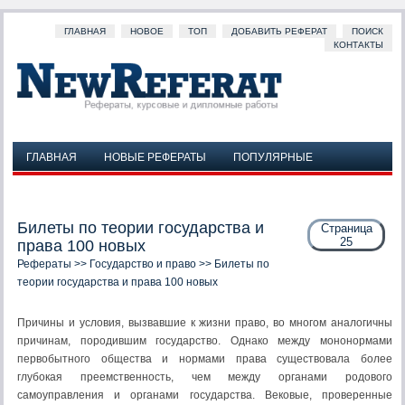
ГЛАВНАЯ
НОВОЕ
ТОП
ДОБАВИТЬ РЕФЕРАТ
ПОИСК
КОНТАКТЫ
ГЛАВНАЯ
НОВЫЕ РЕФЕРАТЫ
ПОПУЛЯРНЫЕ
ДОБАВИТЬ РЕФЕРАТ
ПОИСК
КОНТАКТЫ
Билеты по теории государства и
Страница
25
права 100 новых
Рефераты
>>
Государство и право
>> Билеты по
теории государства и права 100 новых
Причины и условия, вызвавшие к жизни право, во мно­гом аналогичны
причинам, породившим государство. Одна­ко между мононормами
первобытного общества и нормами права существовала более
глубокая преемственность, чем между органами родового
самоуправления и органами госу­дарства. Вековые, проверенные