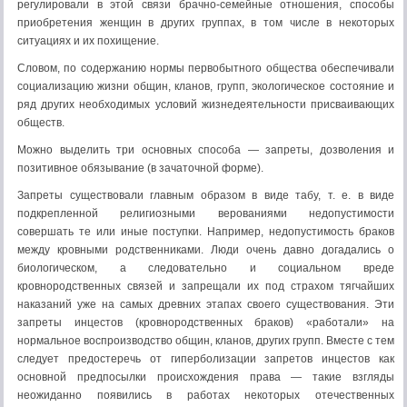
регулировали в этой связи брачно-семейные отношения, способы
приобретения женщин в других группах, в том числе в некоторых
ситуациях и их похищение.
Словом, по содержанию нормы первобытного общества обеспечивали
социализацию жизни общин, кланов, групп, экологическое состояние и
ряд других необходимых условий жизнедеятельности присваивающих
обществ.
Можно выделить три основных способа — запреты, дозволения и
позитивное обязывание (в зачаточной форме).
Запреты существовали главным образом в виде табу, т. е. в виде
подкрепленной религиозными верованиями недопустимости
совершать те или иные поступки. Например, недопустимость браков
между кровными родственниками. Люди очень давно догадались о
биологическом, а следо­вательно и социальном вреде
кровнородственных связей и запрещали их под страхом тягчайших
наказаний уже на самых древних этапах своего существования. Эти
запреты инцестов (кровнородственных браков) «работали» на
нормальное воспроизводство общин, кланов, других групп. Вместе с тем
следует предостеречь от гиперболизации запретов инцестов как
основной предпосылки происхождения права — такие взгляды
неожиданно появились в работах некоторых отечественных