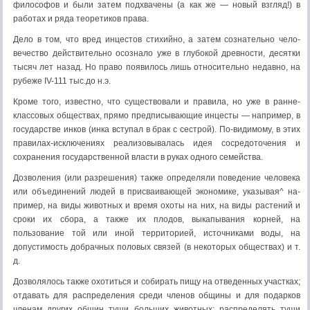
философов и были затем подхвачены (а как же — новый взгляд!) в
работах и ряда теоретиков права.
Дело в том, что вред инцестов стихийно, а затем сознательно чело­
вечество действительно осознало уже в глубокой древности, десятки
тысяч лет назад. Но право появилось лишь относительно недавно, на
рубеже IV-111 тыс.до н.э.
Кроме того, известно, что существовали и правила, но уже в ранне­
классовых обществах, прямо предписывающие инцесты — например, в
государстве инков (инка вступал в брак с сестрой). По-видимому, в этих
правилах-исключениях реализовывалась идея сосредоточения и
сохране­ния государственной власти в руках одного семейства.
Дозволения (или разрешения) также определяли поведение чело­века
или объединений людей в присваивающей экономике, указывая^ на­
пример, на виды животных и время охоты на них, на виды растений и
сро­ки их сбора, а также их плодов, выкапывания корней, на
пользование той или иной территорией, источниками воды, на
допустимость добрачных половых связей (в некоторых обществах) и т.
д.
Дозволялось также охотиться и собирать пищу на отведенных участках;
отдавать для распределения среди членов общины и для подар­ков
членам других общин туши больших животных; распределять туши