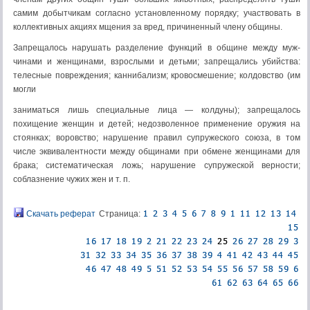
самим добытчикам согласно установленному порядку; участвовать в
кол­лективных акциях мщения за вред, причиненный члену общины.
Запрещалось нарушать разделение функций в общине между муж­
чинами и женщинами, взрослыми и детьми; запрещались убийства:
телес­ные повреждения; каннибализм; кровосмешение; колдовство (им
могли
заниматься лишь специальные лица — колдуны); запрещалось
похищение женщин и детей; недозволенное применение оружия на
стоянках; воров­ство; нарушение правил супружеского союза, в том
числе эквивалентности между общинами при обмене женщинами для
брака; систематическая ложь; нарушение супружеской верности;
соблазнение чужих жен и т. п.
Скачать реферат
Страница: