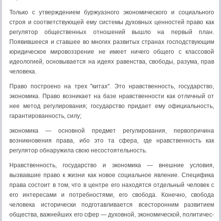
Только с утверждением буржуазного экономического и социального
строя и соответствующей ему системы духов­ных ценностей право как
регулятор общественных отноше­ний вышло на первый план.
Появившееся и ставшее во мно­гих развитых странах господствующим
юридическое миро­воззрение не имеет ничего общего с классовой
идеологией, основывается на идеях равенства, свободы, разума, прав
человека.
Право построено на трех "китах". Это нравственность, государство,
экономика. Право возникает на базе нравствен­ности как отличный от
нее метод регулирования; государ­ство придает ему официальность,
гарантированность, силу;
экономика — основной предмет регулирования, первопри­чина
возникновения права, ибо это та сфера, где нравствен­ность как
регулятор обнаружила свою несостоятельность.
Нравственность, государство и экономика — внешние условия,
вызвавшие право к жизни как новое социальное явление. Специфика
права состоит в том, что в центре его находятся отдельный человек с
его интересами и потребно­стями, его свобода. Конечно, свобода
человека исторически подготавливается всесторонним развитием
общества, важ­нейших его сфер — духовной, экономической, политичес­