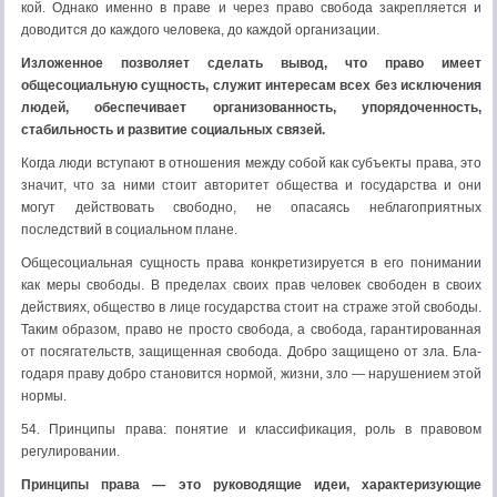
кой. Однако именно в праве и через право свобода закреп­ляется и
доводится до каждого человека, до каждой орга­низации.
Изложенное позволяет сделать вывод, что право имеет
общесоциальную сущность, служит интересам всех без ис­ключения
людей, обеспечивает организованность, упорядоченность,
стабильность и развитие социальных связей.
Когда люди вступают в отношения между собой как субъек­ты права, это
значит, что за ними стоит авторитет обще­ства и государства и они
могут действовать свободно, не опасаясь неблагоприятных
последствий в социальном плане.
Общесоциальная сущность права конкретизируется в его понимании
как меры свободы. В пределах своих прав чело­век свободен в своих
действиях, общество в лице государ­ства стоит на страже этой свободы.
Таким образом, право не просто свобода, а свобода, гарантированная
от посяга­тельств, защищенная свобода. Добро защищено от зла. Бла­
годаря праву добро становится нормой, жизни, зло — нару­шением этой
нормы.
54. Принципы права: понятие и классификация, роль в правовом
регулировании.
Принципы права — это руководящие идеи, характеризующие