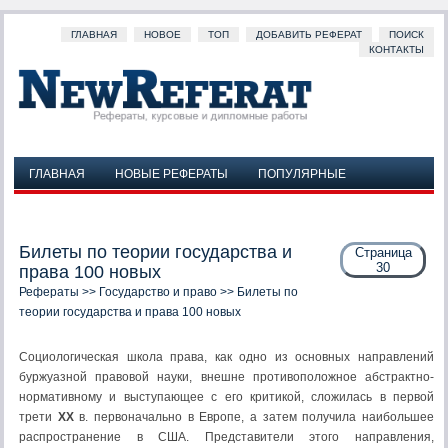
ГЛАВНАЯ
НОВОЕ
ТОП
ДОБАВИТЬ РЕФЕРАТ
ПОИСК
КОНТАКТЫ
ГЛАВНАЯ
НОВЫЕ РЕФЕРАТЫ
ПОПУЛЯРНЫЕ
ДОБАВИТЬ РЕФЕРАТ
ПОИСК
КОНТАКТЫ
Билеты по теории государства и
Страница
30
права 100 новых
Рефераты
>>
Государство и право
>> Билеты по
теории государства и права 100 новых
Социологическая школа права, как одно из основных направ­лений
буржуазной правовой науки, внешне противоположное абстрактно-
нормативному и выступающее с его критикой, сло­жилась в первой
трети
XX
в. первоначально в Европе, а затем получила наибольшее
распространение в США. Представители этого направления,