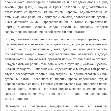
пронизанного философией прагматизма и распадающегося на ряд
течений (Дж. Дьюи, Р. Паунд, Д. Фрэнк, Левеллин и др.), эклектически
охватывают собирательным поня­тием «право» административные
акты, судебные решения и при­говоры, обычаи, правосознание судей и
иных должностных лиц, правоотношения, а также и юридические
нормы, значение кото­рых среди названных правовых средств
воздействия на поведение людей всячески принижается.
В представлениях сторонников социологической теории право должно
рассматриваться не иначе, как в «действии», в про­цессе применения.
«Право, — по утверждению Джона Дьюи, — есть деятельность,
посредством которой можно осуществлять вмешательство в другую
деятельность». Что касается правовой нормы, то она лишена сколько-
нибудь активной роли: «глас во­пиющего в пустыне», «клочок бумаги»,
«голый стандарт», напол­няемый содержанием в каждом конкретном
случае посредством издания индивидуальных административных или
судебных актов. Способностью творить право наделяются судьи:
«право состоит из норм, которые устанавливает суд, определяя права
и обязанности сторон». При этом подчеркивается значение психи­
ческого переживания судьей того, что есть право, при разреше­нии
конкретного дела.
Несмотря на различные модификации, общее во взглядах