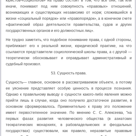
юристов-«социологов» на право состоит в том, что все они, так или
иначе, понимают под ним совокупность «правовых» отноше­ний,
возникающих и существующих независимо от норм; сло­жившийся в
жизни «социальный порядок» или «правопорядок», а в конечном счете
«фактический образ деятельности правитель­ства, судов и других
государственных органов и его должностных лиц».
Не трудно заметить, что подобное понимание права, с одной стороны,
приближает его к реальной жизни, юридической прак­тике, на что
ссылаются представители социологической школы права, а с другой —
теоретически обосновывает и оправдывает административный и
судебный произвол.
53. Сущность права.
Сущность— главное, основное в рассматриваемом объек­те, а потому
ее уяснение представляет особую ценность в процессе познания.
Однако к правильному выводу о сущно­сти какого-либо явления можно
прийти лишь в случае, ког­да оно получило достаточное развитие, в
основном сфор­мировалось. Применительно к праву это положение
имеет первостепенное значение. По мнению С. С. Алексеева, "на
первых фазах развития человеческого общества (в азиат­ских
теократических монархиях, в рабовладельческих и феодальных
государствах) существовали, как правило, не­развитые правовые