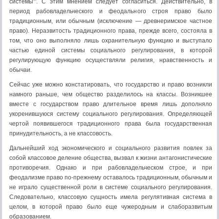
системы'". С этим мнением следует со­гласиться. Действительно, в
период рабовладельческого и феодального строя право было
традиционным, или обыч­ным (исключение — древнеримское частное
право). Нераз­витость традиционного права, прежде всего, состояла в
том, что оно выполняло лишь охранительную функцию и высту­пало
частью единой системы социального регулирования, в которой
регулирующую функцию осуществляли религия, нравственность и
обычаи.
Сейчас уже можно констатировать, что государство и право возникли
намного раньше, чем общество раздели­лось на классы. Возникшее
вместе с государством право длительное время лишь дополняло
укоренившуюся систему социального регулирования. Определяющей
чертой появив­шегося традиционного права была государственная
прину­дительность, а не классовость.
Дальнейший ход экономического и социального разви­тия повлек за
собой классовое деление общества, вызвал к жизни антагонистические
противоречия. Однако и при ра­бовладельческом строе, и при
феодализме право по-преж­нему оставалось традиционным, обычным и
не играло существенной роли в системе социального регулирования.
Следовательно, классовую сущность имела регулятивная си­стема в
целом, в которой право было еще чужеродным и слаборазвитым
образованием.