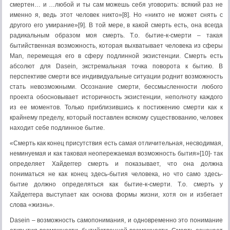
смертен… и …любой и ты сам можешь себя уговорить: всякий раз не
именно я, ведь этот человек никто»[8]. Но «никто не может снять с
другого его умирание»[9]. В той мере, в какой смерть есть, она всегда
радикальным образом моя смерть. Т.о. бытие-к-смерти – такая
бытийственная возможность, которая выхватывает человека из сферы
Man, перемещая его в сферу подлинной экзистенции. Смерть есть
абсолют для Dasein, экстремальная точка поворота к бытию. В
перспективе смерти все индивидуальные ситуации роднит возможность
стать невозможными. Осознание смерти, бессмысленности любого
проекта обосновывает историчность экзистенции, неполноту каждого
из ее моментов. Только приблизившись к постижению смерти как к
крайнему пределу, который поставлен всякому существованию, человек
находит себе подлинное бытие.
«Смерть как конец присутствия есть самая отличительная, несводимая,
неминуемая и как таковая неопережаемая возможность бытия»[10]- так
определяет Хайдеггер смерть и показывает, что она должна
пониматься не как конец здесь-бытия человека, но что само здесь-
бытие должно определяться как бытие-к-смерти. Т.о. смерть у
Хайдеггера выступает как основа формы жизни, хотя он и избегает
слова «жизнь».
Dasein – возможность самопонимания, и одновременно это понимание