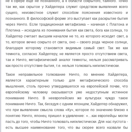
не к сфере еще не познанного, а к области сокрытого, тайного. Точно
так же, как скрытое у Хайдеггера служит средством выявления всего
сущего, неизвестное служит способом пояснения известного и
познанного. В философской форме это выступает как раскрытие бытия
через Ничто. Если традиционная метафизика – начиная с Платона и
Плотина – исходила из понимания бытия как света, бога как солнца, то
Хайдеггер считает высшим началом не то, из которого исходит свет, а
то, которое вечно сокрыто от света, оно – своего рода черное солнце,
благодаря которому становится видимым самый свет. Так же как
темнота, согласно Хайдеггеру, не является просто отсутствием света,
так и Ничто, метафизический аналог темноты, нельзя рассматривать
как просто отсутствие бытия, т.е. нельзя толковать нигилистически.
Такое неправильное толкование Ничто, по мнению Хайдеггера,
является характерным только для метафизического способа
мышления, столь прочно утвердившегося на европейской почве, что
европейскому человеку оказывается уже недоступным истинное
понимание Ничто. В неевропейских же культурах чуждо такое
понимание Ничто. Так, беседуя с одним японцем, Хайдеггер обнаружил,
что при выявлении смысла слова «Ку», которое по значению близко к
понятию Ничто, японец пришел в удивление: «…как европейцы могли
пасть до того, чтобы Ничто толковать нигилистически. Для нас пустота -
есть высшее наименование того, что вы скорее всего назвали бы