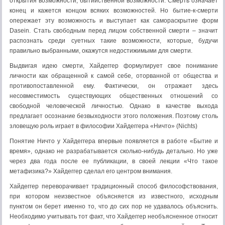
открытия возможности, бытийственной возможности. Смерть означает
конец и кажется концом всяких возможностей. Но бытие-к-смерти
опережает эту возможность и выступает как самораскрытие форм
Dasein. Стать свободным перед лицом собственной смерти – значит
распознать среди суетных такие возможности, которые, будучи
правильно выбранными, окажутся недостижимыми для смерти.
Выдвигая идею смерти, Хайдеггер формулирует свое понимание
личности как обращенной к самой себе, оторванной от общества и
противопоставленной ему. Фактически, он отражает здесь
несовместимость существующих общественных отношений со
свободной человеческой личностью. Однако в качестве выхода
предлагает осознание безвыходности этого положения. Поэтому столь
зловещую роль играет в философии Хайдеггера «Ничто» (Nichts)
Понятие Ничто у Хайдеггера впервые появляется в работе «Бытие и
время», однако не разрабатывается сколько-нибудь детально. Но уже
через два года после ее публикации, в своей лекции «Что такое
метафизика?» Хайдеггер сделал его центром внимания.
Хайдеггер переворачивает традиционный способ философствования,
при котором неизвестное объясняется из известного, исходным
пунктом он берет именно то, что до сих пор не удавалось объяснить.
Необходимо учитывать тот факт, что Хайдеггер необъясненное относит