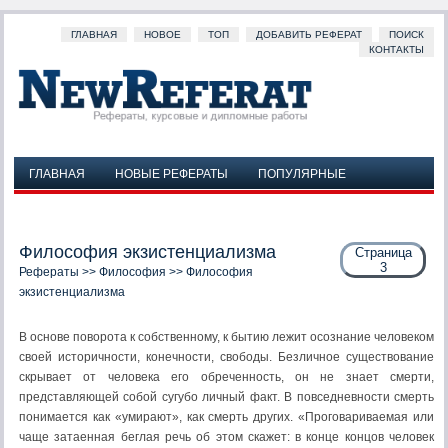
ГЛАВНАЯ
НОВОЕ
ТОП
ДОБАВИТЬ РЕФЕРАТ
ПОИСК
КОНТАКТЫ
ГЛАВНАЯ
НОВЫЕ РЕФЕРАТЫ
ПОПУЛЯРНЫЕ
ДОБАВИТЬ РЕФЕРАТ
ПОИСК
КОНТАКТЫ
Философия экзистенциализма
Страница
3
Рефераты
>>
Философия
>> Философия
экзистенциализма
В основе поворота к собственному, к бытию лежит осознание человеком
своей историчности, конечности, свободы. Безличное существование
скрывает от человека его обреченность, он не знает смерти,
представляющей собой сугубо личный факт. В повседневности смерть
понимается как «умирают», как смерть других. «Проговариваемая или
чаще затаенная беглая речь об этом скажет: в конце концов человек