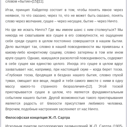
словом «бытие»[15][11].
Итак, принцип Хайдеггер состоит в том, чтобы понять явное через
неявное, то что сказано, через то, что не может быть сказано, понять
слово через молчание, сущее – через несущее, бытие – через Ничто.
Но где же искать Ничто? Где мы имеем шанс с ним столкнуться? Мы
никогда не схватываем все сущее в его совокупности, но ощущение
себя среди сущего в целом постоянно совершается в нашем бытии.
Дело выглядит так, словно в нашей повседневности мы привязаны к
какому-либо конкретному сущему, словно затеряны в том или ином
круге сущего. Однако, кажущаяся расколотой повседневность, содержит
в себе сущее как единство целого. Иногда это сущее в целом вдруг
захватывает нас, например, при настоящей скуке – когда берет тоска.
«Глубокая тоска, бродящая в безднах нашего бытия, словно глухой
туман, смещает все вещи, людей и тебя самого вместе с ними в одну
массу какого-то странного безразличия»[12]. Этой тоской
приоткрывается сущее в целом, что является фундаментальным
событием нашего бытия. Другой возможностью такого приоткрывания
является радость от близости присутствия любимого человека.
Впрочем, подобные настроения заслоняют от нас Ничто.
Философская концепция Ж.-П. Сартра
Исходным пунктом онтологических размышлений Ж.-П. Сартра (1905-