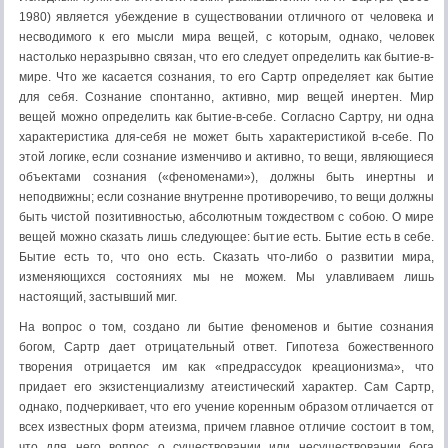
1980) является убеждение в существовании отличного от человека и
несводимого к его мысли мира вещей, с которым, однако, человек
настолько неразрывно связан, что его следует определить как бытие-в-
мире. Что же касается сознания, то его Сартр определяет как бытие
для себя. Сознание спонтанно, активно, мир вещей инертен. Мир
вещей можно определить как бытие-в-себе. Согласно Сартру, ни одна
характеристика для-себя не может быть характеристикой в-себе. По
этой логике, если сознание изменчиво и активно, то вещи, являющиеся
объектами сознания («феноменами»), должны быть инертны и
неподвижны; если сознание внутренне противоречиво, то вещи должны
быть чистой позитивностью, абсолютным тождеством с собою. О мире
вещей можно сказать лишь следующее: бытие есть. Бытие есть в себе.
Бытие есть то, что оно есть. Сказать что-либо о развитии мира,
изменяющихся состояниях мы не можем. Мы улавливаем лишь
настоящий, застывший миг.
На вопрос о том, создано ли бытие феноменов и бытие сознания
богом, Сартр дает отрицательный ответ. Гипотеза божественного
творения отрицается им как «предрассудок креационизма», что
придает его экзистенциализму атеистический характер. Сам Сартр,
однако, подчеркивает, что его учение коренным образом отличается от
всех известных форм атеизма, причем главное отличие состоит в том,
что для него вопрос о существовании или несуществовании бога