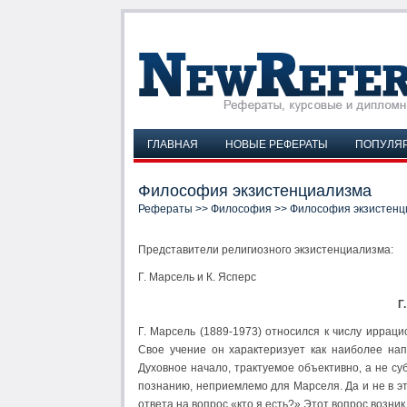
ГЛАВНАЯ
НОВЫЕ РЕФЕРАТЫ
ПОПУЛЯ
Философия экзистенциализма
Рефераты
>>
Философия
>> Философия экзистенц
Представители религиозного экзистенциализма:
Г. Марсель и К. Ясперс
Г
Г. Марсель (1889-1973) относился к числу иррац
Свое учение он характеризует как наиболее на
Духовное начало, трактуемое объективно, а не с
познанию, неприемлемо для Марселя. Да и не в э
ответа на вопрос «кто я есть?» Этот вопрос возник