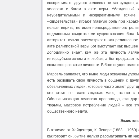
воспринимать другого человека не как чуждого,
человека с богом в акте веры. Убежденный х
неубедительными и неэффективными всякие 
«свидетельства» играют главную роль при харак
нельзя верить, не имея непосредственного рел
подлинными свидетелями существования бога. М
авторитет нельзя рассматривать как религиозное 
акте религиозной веры бог выступает как высшее
доподлинно знает, кем же эта личность явля
интерсубъективности и любви, а бог предстает 
возможно развитие личности. В боге осуществляетс
Марсель заявляет, что ныне люди охвачены духом
есть развивать свою личность в общении с др
обезличенных людей, которые часто знают друг д
кто стоит во главе людских масс, только с 
Оболванивающая человека пропаганда, стандарт
тюрьмы, массовое истребление людей – все это
общественного недуга.
Экзистен
В отличие от Хайдеггера, К. Ясперс (1883 – 1969
как говорит он, бытие нельзя рассматривать ни ка