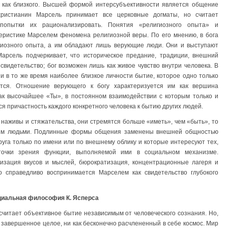
 а как близкого. Высшей формой интерсубъективности является общение
ристианин Марсель принимает все церковные догматы, но считает
попытки их рационализировать. Понятия «религиозного опыта» и
теристике Марселем феномена религиозной веры. По его мнению, в бога
игиозного опыта, а им обладают лишь верующие люди. Они и выступают
арсель подчеркивает, что историческое предание, традиции, внешний
свидетельство; бог возможен лишь как живое чувство внутри человека. В
 и в то же время наиболее близкое личности бытие, которое одно только
ется. Отношение верующего к богу характеризуется им как вершина
как высочайшее «Ты», в постоянном взаимодействии с которым только и
я причастность каждого конкретного человека к бытию других людей.
 наживы и стяжательства, они стремятся больше «иметь», чем «быть», то
угим людьми. Подлинные формы общения заменены внешней общностью
руга только по имени или по внешнему облику и которые интересуют тех,
точки зрения функции, выполняемой ими в социальном механизме.
изация вкусов и мыслей, бюрократизация, концентрационные лагеря и
 справедливо воспринимается Марселем как свидетельство глубокого
циальная философия К. Ясперса
) считает объективное бытие независимым от человеческого сознания. Но,
к завершенное целое, ни как бесконечно расчлененный в себе космос. Мир