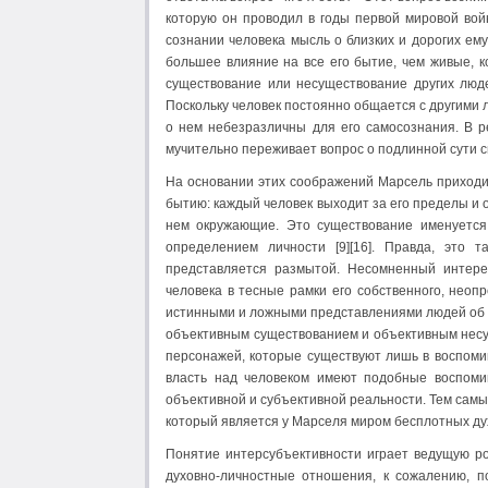
которую он проводил в годы первой мировой вой
сознании человека мысль о близких и дорогих ем
большее влияние на все его бытие, чем живые, к
существование или несуществование других люд
Поскольку человек постоянно общается с другими 
о нем небезразличны для его самосознания. В р
мучительно переживает вопрос о подлинной сути с
На основании этих соображений Марсель приходит
бытию: каждый человек выходит за его пределы и 
нем окружающие. Это существование именуется
определением личности [9][16]. Правда, это 
представляется размытой. Несомненный интере
человека в тесные рамки его собственного, неоп
истинными и ложными представлениями людей об о
объективным существованием и объективным нес
персонажей, которые существуют лишь в воспомин
власть над человеком имеют подобные воспоми
объективной и субъективной реальности. Тем сам
который является у Марселя миром бесплотных ду
Понятие интерсубъективности играет ведущую рол
духовно-личностные отношения, к сожалению, п