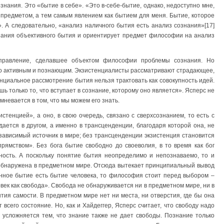
знания. Это «бытие в себе». «Это в-себе-бытие, однако, недоступно мне,
 предметом, а тем самым явлением как бытием для меня. Бытие, которое
». А следовательно, «анализ наличного бытия есть анализ сознания»[17]
знания объективного бытия и ориентирует предмет философии на анализ
правление, сделавшее объектом философии проблемы сознания. Но
ло активным и познающим. Экзистенциалисты рассматривают страдающее,
нциальное рассмотрение бытия нельзя трактовать как совокупность идей.
шь только то, что вступает в сознание, которому оно является». Ясперс не
мневается в том, что мы можем его знать.
тенцией», а оно, в свою очередь, связано с сверхсознанием, то есть с
ается в другом, а именно в трансценденции, благодаря которой она, не
зависимый источник в мире; без трансценденции экзистенция становится
ямством». Без бога бытие свободно до своеволия, в то время как бог
ость. А поскольку понятие бытия неопределимо и непознаваемо, то и
 обнаружена в предметном мире. Отсюда вытекает принципиальный вывод
инное бытие есть бытие человека, то философия стоит перед выбором –
век как свобода». Свобода не обнаруживается ни в предметном мире, ни в
ытия самости. В предметном мире нет ни места, ни отверстия, где бы она
всего состояние. Но, как и Хайдеггер, Ясперс считает, что свободу надо
 усложняется тем, что знание также не дает свободы. Познание только