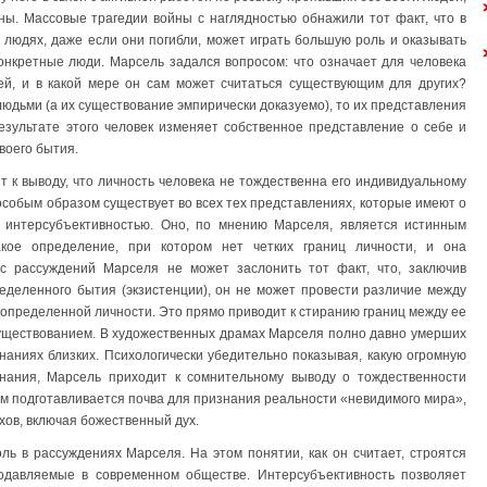
ны. Массовые трагедии войны с наглядностью обнажили тот факт, что в
у людях, даже если они погибли, может играть большую роль и оказывать
онкретные люди. Марсель задался вопросом: что означает для человека
ей, и в какой мере он сам может считаться существующим для других?
людьми (а их существование эмпирически доказуемо), то их представления
езультате этого человек изменяет собственное представление о себе и
воего бытия.
 к выводу, что личность человека не тождественна его индивидуальному
особым образом существует во всех тех представлениях, которые имеют о
 интерсубъективностью. Оно, по мнению Марселя, является истинным
такое определение, при котором нет четких границ личности, и она
с рассуждений Марселя не может заслонить тот факт, что, заключив
ределенного бытия (экзистенции), он не может провести различие между
пределенной личности. Это прямо приводит к стиранию границ между ее
уществованием. В художественных драмах Марселя полно давно умерших
аниях близких. Психологически убедительно показывая, какую огромную
нания, Марсель приходит к сомнительному выводу о тождественности
ым подготавливается почва для признания реальности «невидимого мира»,
хов, включая божественный дух.
ь в рассуждениях Марселя. На этом понятии, как он считает, строятся
одавляемые в современном обществе. Интерсубъективность позволяет