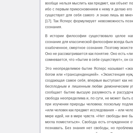
вообще нельзя мыслить как предмет, как объект по
ибо с первым прикосновением к нему я делаю его
существует для себя самого .я знаю лишь во мне
[17]. Так Ясперс формулирует невозможность по
сознания.
В истории философии существовало целое на
сознание для классической философии всегда бы
озабоченное, смертное сознание. Поэтому экзисте
Оно не рассматривается как понятие. Оно есть «ли
сомневается, что «бытие в себе существует», он со
Это неопределимое бытие Ясперс называет «экзис
богом или «трансценденцией». «Экзистенция нужд
создающая самое себя, впервые выступает как не
бесплодным и лишенным любви демоническим упр
сообщает бытию высшую разумность и рассудочн
свобода неопределима и, по сути, не может быть
при изучении природы человека: поскольку подл
«или человек как предмет исследования – или чело
мире идей, ни в мире чувств. «Нет свободы вне б
могла поместиться». Свобода есть отчужденное от 
познавать. Без знания нет свободы, но проблема