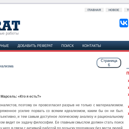
ГЛАВНАЯ
НОВОЕ
Т
РНЫЕ
ДОБАВИТЬ РЕФЕРАТ
ПОИСК
КОНТАКТЫ
Страница
6
иализма
П
. Марсель: «Кто я есть?»
ионалистов, поэтому он провозгласил разрыв не только с материализмом.
пряженное усилие порвать со всяким идеализмом, каким бы он ни был.
убъективно, и тем самым доступное логическому анализу и рациональному
том видит он задачу философии. Ее главным смыслом должен стать поиск
 у него в связи с активной работой по розыску пропавших без вести людей,