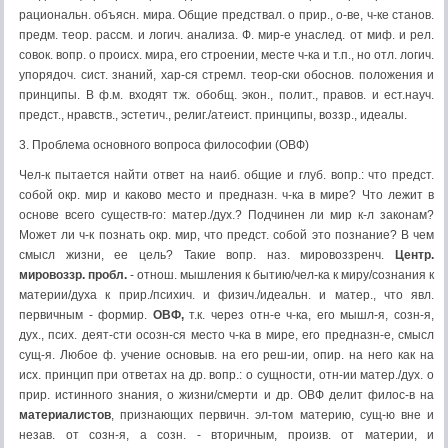
рациональн. объясн. мира. Общие предствал. о прир., о-ве, ч-ке станов.
предм. теор. рассм. и логич. анализа. Ф. мир-е унаслед. от миф. и рел.
совок. вопр. о происх. мира, его строении, месте ч-ка и т.п., но отл. логич.
упорядоч. сист. знаний, хар-ся стремл. теор-ски обоснов. положения и
принципы. В ф.м. входят тж. обобщ. экон., полит., правов. и ест.науч.
предст., нравств., эстетич., религ./атеист. принципы, воззр., идеалы.
3. Проблема основного вопроса философии (ОВФ)
Чел-к пытается найти ответ на наиб. общие и глуб. вопр.: что предст.
собой окр. мир и каково место и предназн. ч-ка в мире? Что лежит в
основе всего существ-го: матер./дух.? Подчинен ли мир к-л законам?
Может ли ч-к познать окр. мир, что предст. собой это познание? В чем
смысл жизни, ее цель? Такие вопр. наз. мировоззренч.
Центр.
мировоззр. пробл.
- отнош. мышления к бытию/чел-ка к миру/сознания к
материи/духа к прир./психич. и физич./идеальн. и матер., что явл.
первичным - формир.
ОВФ,
т.к. через отн-е ч-ка, его мышл-я, созн-я,
дух., псих. деят-сти осозн-ся место ч-ка в мире, его предназн-е, смысл
сущ-я. Любое ф. учение основыв. на его реш-ии, опир. на него как на
исх. принцип при ответах на др. вопр.: о сущности, отн-ии матер./дух. о
прир. истинного знания, о жизни/смерти и др. ОВФ делит филос-в на
материалистов
, признающих первичн. эл-том материю, сущ-ю вне и
незав. от созн-я, а созн. - вторичным, произв. от материи, и