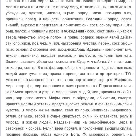
Это зав. от типа мир-я.
М. -
это система обобщ. взглядов на мир, на
место в нем ч-ка и его отн-е к этому миру, а также осн-ные на этих взгл.
убеждения, чувства, идеалы, к-рые опред. жизн. позицию ч-ка,
принципы повед. и ценностн. ориентации.
Взгляды
- опред. совок.
знаний, выраж-х в представл. и понятиях: они сост. основу мир-я. Эти
общ. полож. и принципы превр. в
убеждения
- особ. сост. знаний, хар-ся
тверд. увер-стью. Мир-е полож. и принц. содерж. оценку явл-й дейст-
сти, опр. жизн. поз. ч-ка. М. вкл. настроения, чувства, переж., сост. эмоц.-
псих. основу. 2 стороны м-я: эмоц.-псих./рац.
Идеалы
- компонент м-я,
духовн. ориентир, придает осмысл. и целеустр. чел-ской деят-сти.
Знания, ставшие убежд-ми - основа м-я. Сущ. м. ч-ка/о-ва. Личн. м. - зав.
от хар-ра, соц. гр. В о-ве формир. общечел. ценности - единые для всех
людей идеи гуманизма, нравств. принц., эстетич. и др. критерии. Т.О.
можно гов. о мировоззр. всего о-ва на опр. этапе истор. р-я.
Мифолог.
мировоззр.: формир. на ранних стадиях разв-я о-ва. Первая попытка ч-
ка объясн. происх. и устр-во мира, появл. людей, жив., причины стихийн.
явл., опр. свое место. Мифы связ. с обрядами, обычаями, содерж.
нравств. нормы и эстетич. предст-я, сочет. реальн. и фантазии, мысли и
чувства. В мифах ч-к не выдел. себя из прир. Религиозн. мировоззр.
отлич. от миф. верой в сущ-е сверхъест. сил и их главенств. роль в
мирозд. и жизни людей. Раздваив. мир на земной/небесн. Вера в
сверхъест. - основа. Религ. вера проявл. в поклонении высшим силам,
позднее формир. образ единого Бога.
Ф.
мировоззр. ориент. на