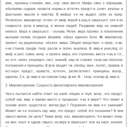
жив., причины стихийн. явл., опр. свое место. Мифы связ. с обрядами,
обычаями, содерж. нравств. нормы и эстетич. предст-я, сочет. реальн. и
фантазии, мысли и чувства. В мифах ч-к не выдел. себя из прир.
Религиозн. мировоззр. отлич. от миф. верой в сущ-е сверхъест. сил и их
главенств. роль в мирозд. и жизни людей. Раздваив. мир на земной/
небесн. Вера в сверхъест. - основа. Религ. вера проявл. в поклонении
высшим силам, позднее формир. образ единого Бога.
Ф.
мировоззр.
ориент. на рациональн. объясн. мира. Общие предствал. о прир., о-ве,
ч-ке станов. предм. теор. рассм. и логич. анализа. Ф. мир-е унаслед. от
миф. и рел. совок. вопр. о происх. мира, его строении, месте ч-ка и т.п.,
но отл. логич. упорядоч. сист. знаний, хар-ся стремл. теор-ски обоснов.
положения и принципы. В ф.м. входят тж. обобщ. экон., полит., правов. и
ест.науч. предст., нравств., эстетич., религ./атеист. принципы, воззр.,
идеалы. Сл., ф. мир-е не совсем тожд. ф-ии. Ф. - теор. основа ф. мир-я.
2. Мировоззрение. Сущность философского мировоззрения
Чел-к пытается найти ответ на наиб. общие и глуб. вопр.: что предст.
собой окр. мир и каково место и предназн. ч-ка в мире? Что лежит в
основе всего существ-го: матер./дух.? Подчинен ли мир к-л законам?
Может ли ч-к познать окр. мир, что предст. собой это познание? В чем
смысл жизни, ее цель? Такие вопр. наз. мировоззренч. Ч-к может опир.
на жиз. опыт и здрав. смысл, на веру в сверхъест. или на науч. знания.