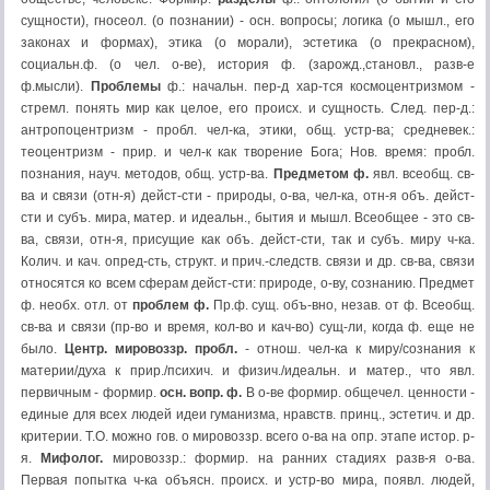
сущности), гносеол. (о познании) - осн. вопросы; логика (о мышл., его
законах и формах), этика (о морали), эстетика (о прекрасном),
социальн.ф. (о чел. о-ве), история ф. (зарожд.,становл., разв-е
ф.мысли).
Проблемы
ф.: начальн. пер-д хар-тся космоцентризмом -
стремл. понять мир как целое, его происх. и сущность. След. пер-д.:
антропоцентризм - пробл. чел-ка, этики, общ. устр-ва; средневек.:
теоцентризм - прир. и чел-к как творение Бога; Нов. время: пробл.
познания, науч. методов, общ. устр-ва.
Предметом ф.
явл. всеобщ. св-
ва и связи (отн-я) дейст-сти - природы, о-ва, чел-ка, отн-я объ. дейст-
сти и субъ. мира, матер. и идеальн., бытия и мышл. Всеобщее - это св-
ва, связи, отн-я, присущие как объ. дейст-сти, так и субъ. миру ч-ка.
Колич. и кач. опред-сть, структ. и прич.-следств. связи и др. св-ва, связи
относятся ко всем сферам дейст-сти: природе, о-ву, сознанию. Предмет
ф. необх. отл. от
проблем ф.
Пр.ф. сущ. объ-вно, незав. от ф. Всеобщ.
св-ва и связи (пр-во и время, кол-во и кач-во) сущ-ли, когда ф. еще не
было.
Центр. мировоззр. пробл.
- отнош. чел-ка к миру/сознания к
материи/духа к прир./психич. и физич./идеальн. и матер., что явл.
первичным - формир.
осн. вопр. ф.
В о-ве формир. общечел. ценности -
единые для всех людей идеи гуманизма, нравств. принц., эстетич. и др.
критерии. Т.О. можно гов. о мировоззр. всего о-ва на опр. этапе истор. р-
я.
Мифолог.
мировоззр.: формир. на ранних стадиях разв-я о-ва.
Первая попытка ч-ка объясн. происх. и устр-во мира, появл. людей,