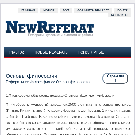
ГЛАВНАЯ
НОВОЕ
ТОП
ДОБАВИТЬ РЕФЕРАТ
ПОИСК
КОНТАКТЫ
ГЛАВНАЯ
НОВЫЕ РЕФЕРАТЫ
ПОПУЛЯРНЫЕ
ДОБАВИТЬ РЕФЕРАТ
ПОИСК
КОНТАКТЫ
Основы философии
Страница
1
Рефераты
>>
Философия
>> Основы философии
1.Ф.как форма общ.созн.,предм.ф.Становл.ф.,отл.от миф.,религ.
Ф. (любовь к мудрости) зарод. ок.2500 лет наз. в странах др. мира
(Индия, Китай, Египет). Классич. форма - в Др. Греции. 1-й чел-к, назыв.
себя ф. - Пифагор. В кач-ве особой науки выделена Платоном. Сначала
вкл. в себя всю совок. знаний, позже превр. в сист. общих знаний о мире,
им. задачу дать ответ на наиб. общие и глуб. вопросы о природе,
обществе, человеке. Формир.
разделы
ф.: онтология (о бытии и его