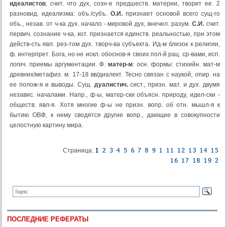
идеалистов
, счит. что дух, созн-е предшеств. материи, творит ее. 2
разновид. идеализма: объ./субъ.
О.И.
признает основой всего сущ-го
объ., незав. от ч-ка дух. начало - мировой дух, внечел. разум.
С.И.
счит.
первич. сознание ч-ка, кот. признается единств. реальностью, при этом
действ-сть явл. рез-том дух. творч-ва субъекта. Ид-м близок к религии,
ф. интерпрет. Бога, но не искл. обоснов-я своих пол-й рац. ср-вами, исп.
логич. приемы аргументации. Ф.
матер-м
: осн. формы: стихийн. мат-м
древних/метафиз. м. 17-18 вв/диалект. Тесно связан с наукой, опир. на
ее полож-я и выводы. Сущ.
дуалистич.
сист., призн. мат. и дух. двумя
независ. началами. Напр., ф-ы, матер-ски объясн. природу, идел-ски -
обществ. явл-я. Хотя многие ф-ы не призн. вопр. об отн. мышл-я к
бытию ОВФ, к нему сводятся другие вопр., дающие в совокупности
целостную картину мира.
Страница:
ПОСЛЕДНИЕ РЕФЕРАТЫ