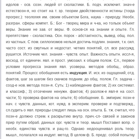
идолов - осв. созн. людей от схоластики. Б. подч. исключит. знач-е
естествозн-я, но стоит на т. зр. теории двойственности истины (тогда
прогрес.): теология им. своим объектом Бога, наука - природу. Необх.
разгран. сферы компет. Б.: Бог - творец мира и ч-ка, но тольок объект
веры. Знание не зав. от веры. Ф. основ-ся на знании и опыте. Гл.
препятствие - схоластика. Осн. порок - абстактность, вывед. общ. пол.
из частных. С пом. силлогизмов нельзя достичь подлин. знания, т.к. сил.
часто сост. из смутных и недостат. четких понятий, сл. все рассужд.
рушится. Источник чел. знания - чувств. опыт. Важность опытн. иссл-я,
восход. от единичн. явл. и прост. умозакл. к общим полож. Сл., первое
условие прогресса знания явл. усоверш. методов обобщ., образ.
понятий. Процесс обобщения есть
индукция
. И. исх. из ощущений, отд.
фактов, шаг за шагом без скачков подним. до общ. полож. Гл. задача -
созд-е нов. метода позн-я. Суть: 1) наблюдение фактов; 2) их системат.
и классиф.; 3) отсечение ненужн. фактов; 4) разлож-е явл-я на сост.
части; 5) проверка фактов на опыте; 6) обобщение. Б. эмпирик: позн-е
нач. с чувств. данных, кот. нужд. в эксперим. проверке и подтвержд.,
сл.судить о явл. природы следует лишь на осн. опыта. Б. тж. считал, что
позн-е должно стрем. к раскрытию внутр. прич.-сл- связей и законов
прир путем обраб. данных орг. чувств и теор. мышл Поставил вопр. о
необх. единства чувств. и рац-го. Однако недооценивал роль теор.
мышл., полагался на индукт. метод. В целом ф. Б. предс. собой попытку