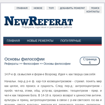
ГЛАВНАЯ
НОВОЕ
ТОП
ДОБАВИТЬ РЕФЕРАТ
ПОИСК
КОНТАКТЫ
ГЛАВНАЯ
НОВЫЕ РЕФЕРАТЫ
ПОПУЛЯРНЫЕ
ДОБАВИТЬ РЕФЕРАТ
ПОИСК
КОНТАКТЫ
Основы философии
Страница
6
Рефераты
>>
Философия
>> Основы философии
14.Р-е ф. св.мыслия и форм-е Возрожд. Идея ч. как творца сам.себя
Начальн. пер-д р-я ф. хар-тся космоцентризмом - стремл. понять мир
как целое, его происх. и сущность. След. пер-д.: антропоцентризм -
пробл. чел-ка, этики, общ. устр-ва; средневек.: теоцентризм - прир. и
чел-к как творение Бога. В 14-16 в. происх возврат к ценностям античн.
культуры и принц. антропоцентризма в связи с р-ем светского гос-ва и
возникн. светск. культуры, деятели кот. пересматр. традиц. религиозн.,