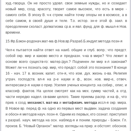
худ.-творца. Он не просто удовл. свои земные нужды, но и созидает
новый мир, созд. красоту, творит самое высокое, что есть в мире -
самого себя. В эпоху В. ч-к стрем. найти точку опоры не в космосе, а в
себе самом, в своей душе и теле. Т.о. истор. зн-е этой ф. закл. в
преодолении схоласт. догматизма ср.в. и явл. фунд. для ф. мышл-я Нов.
времени.
15.Фр.Бэкон-родонач.мат-ма ф.Нов.вр.Разраб.Б.индукт.метода позн-я
Чел-к пытается найти ответ на наиб. общие и глуб. вопр.: что предст.
собой окр. мир и каково место и предназн. ч-ка в мире? Что лежит в
основе всего существ-го: матер./дух.? Подчинен ли мир к-л законам?
Может ли ч-к познать окр. мир, что предст. собой это познание? В конце
16 - нач. 17 в. возник. капит. отн-я, что изм. дух. жизнь о-ва. Религия
утрач. господств. вл-я на р-е науки и ф., возн. нов. мир-е, отвеч.
интересам р-я науки о прир. Усилия ученых концентр. на собир., опис. и
классиф. фактов. На целое смотрят как на мех. сумму частей, а отд.
части нередко надел. св-вами целого. Такие приемы распр. и на ф., что
прив. к созд.
механист. мат-ма
и
метафизич. метода
иссл-я окр. мира.
В Новое вр. перед ф. на одно из первых мест выдвин. задача создания
и обосн-я методов науч. позн-я. Одним из первых, кто сознат. приступил
к разраб. науч. метода на осн. наблюд-я и поним. природы - Бэкон. Гл.
произв. Б. “Новый Органон”: матер. взгляды на прир. и обстоят. обоснов.