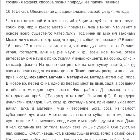
создания эффект. способа позн-я природы, ее причин, законов.
16. Р. Декарт. Обоснование Д. рационализма, разраб. дедукт. метода
Чел-к пытается найти ответ на наиб. общие и глуб. вопр.: что предст.
собой окр. мир и каково место и предназн. ч-ка в мире? Что лежит в
основе всего существ-го: матер./дух.? Подчинен ли мир к-л законам?
Может ли ч-к познать окр. мир, что предст. собой это познание? В конце
16 - нач. 17 в. возник. капит. отн-я, что изм. дух. жизнь о-ва. Религия
утрач. господств. вл-я на р-е науки и ф., возн. нов. мир-е, отвеч.
интересам р-я науки о прир. Усилия ученых концентр. на собир., опис. и
классиф. фактов. На целое смотрят как на мех. сумму частей, а отд.
части нередко надел. св-вами целого. Такие приемы распр. и на ф., что
прив. к созд.
механист. мат-ма
и
метафизич. метода
иссл-я окр. мира.
В Новое вр. перед ф. на одно из первых мест выдвин. задача создания
и обосн-я методов науч. позн-я. Фил. работы Д. посвящ. в осн.
методологич. пробл. (“Рассужд. о методе”, “Начала ф.”). Д. придерж.
дуалистич. взглядов. Пыт. созд. ф. систему на осн. признания 2х самост.
начал: духа и материи. Мир - творение Бога, сост. из самост.
субстанций: дух. и мат. Неотъемл. св-во матер. субст. - протяженность,
дух. - мышл-е. Ч-к - механич. соед-е дух. и мат. субст., души и тела. Движ-
я чел. орган-ма зав. от тела, мысли связ. лишь с душой. Обе субст. не
явл. соверш. Субст. - вещь, кот. в своем сущ-ии нужд. толко в самой себе.
Сл., соверш. субст. явл. лишь Бог, он тж. прич. самого себя. Исходн.