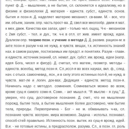
пункт ф. Д. - мышление, а не бытие, сл. склоняется к идеализму, но в
физике и физиологии Д. материя - единств. субст., единств. основ.
бытия и позн-я. Д. наделяет материю механист. св-вами. М. - все, что
им. объем, заним. опр. часть прост-ва. Д. свел все многообр. движ-я мат.
к мех. движ. Качества как запах, цвет - только чел. ощущ. Ч-к - механизм
с 2мя субст. - тел. и дух., тж. ч-к в отл. от жив. имеет врожд. идеи.
Дуализм опр.
теорию позн
. и
учение о методе
Д. Д. развив. рацион-м: в
акте позн-я разум ч-ка не нужд. в чувств. вещах, т.к. истинность знаний
нах. в самом разуме, постигаемых им предст. и понятиях. Разум - главн.
и единств. источник знаний, сл. немат. дух. субст. им. врожд. идеи (напр.
идея Бога, чисел и фигур). Д. считал, что матем., геометр. методы -
единств. всеобщ. метод позн-я. Сл.,иссл-я во всех науках, вкл. ф., след.
нач. с отыск. самоочевид., ясн., и в силу этого истинных пол-й, не нужд. в
чувств. мат-ле и логич. док-вах. Дедукция - единств. метод позн-я.
Начинать надо с методол. сомнения. Сомневаться можно во всем,
кроме сущ-я самого сомн-я. Сомн. - акт мышл-я. “Я мыслю - я сущ.” Д.
уверен, что сущ. достоверное познание. Д. счит., что не мышление
порожд. бытие тела, а бытие мышления более достоверно, чем бытие
тела, природы. Первопричина - Бог - не м. обманывать ч-ка, сл.
познание чувств. восприн. мира возможно. Задача - использ. познават.
способ-стей правильно. Истинность позн. вытек. из сущ-я врожд. идей.
В.и. - не готовые истины, а предрасполож. разума. Сл., в позн. гл. роль