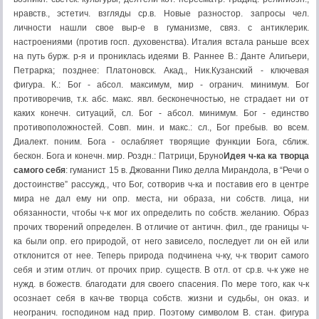
нравств., эстетич. взгляды ср.в. Новые разностор. запросы чел.
личности нашли свое выр-е в гуманизме, связ. с антиклерик.
настроениями (против госп. духовенства). Италия встала раньше всех
на путь бурж. р-я и прониклась идеями В. Раннее В.: Данте Алигьери,
Петрарка; позднее: Платоновск. Акад., Ник.Кузанский - ключевая
фигура. К.: Бог - абсол. максимум, мир - огранич. минимум. Бог
противоречив, т.к. абс. макс. явл. бесконечностью, не страдает ни от
каких конечн. ситуаций, сл. Бог - абсол. минимум. Бог - единство
противоположностей. Совп. мин. и макс.: сл., Бог пребыв. во всем.
Диалект. поним. Бога - ослабляет творящие функции Бога, сближ.
бескон. Бога и конечн. мир. Роздн.: Патрици, Бруно
Идея ч-ка ка творца
самого себя
: гуманист 15 в. Джованни Пико делла Мирандола, в “Речи о
достоинстве” рассужд., что Бог, сотворив ч-ка и поставив его в центре
мира не дал ему ни опр. места, ни образа, ни собств. лица, ни
обязанности, чтобы ч-к мог их определить по собств. желанию. Образ
прочих творений определен. В отличие от античн. фил., где границы ч-
ка были опр. его природой, от него зависело, последует ли он ей или
отклонится от нее. Теперь природа подчинена ч-ку, ч-к творит самого
себя и этим отлич. от прочих прир. существ. В отл. от ср.в. ч-к уже не
нужд. в божеств. благодати для своего спасения. По мере того, как ч-к
осознает себя в кач-ве творца собств. жизни и судьбы, он оказ. и
неогранич. господином над прир. Поэтому символом В. стан. фигура