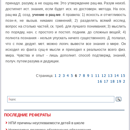
принадл. разуму, а не ощущ-ям. Это утверждение рац-ма. Разум неизб.
достигнет ист. знания, если будет исх. из достоверн. метода. На осн.
рац-ма Д. созд.
учение о рац-ме
. 4 правила: 1) ясность и отчетливость
позн-я, не вызыв. никаких сомнений; 2) разделять всякий исслед.
вопрос на столько частей, ск. треб. для лучшего понимания; 3) мыслить
по порядку, нач. с простого и постеп. подним. до сложных вещей; 4)
полнота познания - нельзя упускать ничего существенного. Д. полагал,
что с пом. дедукт. мет. можно логич. вывести все знания о мире. Он
исходил из факта сущ-я мысли и приходил к реальности всего физ.
мира. Чувства и опыт - лишь дополнит. способ подтвержд. знаний,
получ. путем разума и дедукции.
Страница:
ПОСЛЕДНИЕ РЕФЕРАТЫ
НПИ причины неуспеваемости детей в школе
Нормативно-правовое обеспечение образования