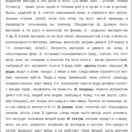
индуктив. методу и его роли в позн. (2я важн. раб. - утопия “Новая
Атлантд.” - важн. роль науки и техники для р-я пр-ва и о-ва в целом).
Высш. задачей ф. Б. считал завоевание прир. и соверш-е чел. жизни.
Знание станов. силой, если оно опир. на иссл. явл-й природы и
руководств. познанием ее законов. Предметом ф. должна быть
материя, а тж. разл. и многообр. ее формы. Б. - родонач. материл-ма
Н.вр. В поним. материи он не был типич. механицистом и гов. о качеств.
разнородности материи, имеющ. многообр. формы движ-я (19 видов, в
т.ч. сопротивл, колеб.). Вечность материи и движ-я не нужд. в
обосновании факт. Б. остаивал познаваемость прир., считал, что этот
вопр. реш. не спорами, а опытом. На пути позн-я - мн-во препятствий,
заблужд-й, кот. засоряют созн-е. 4 вида забл.:
идолы
(ложн. образы).
И.
рода:
ведут к ложн. предст. о мире и явл. следствием огранич-сти чел.
ума, органов чувств. Люди к прир. примешив. свою собств. природу,
искажая реальн. карт. мира. Сл., показания чувств люди должны сопост.
с предм. прир., проверять их прав-сть.
И. пещеры
: ложное воприятие
дейст-сти отд. людей или индив. заблужд-е. Кажд. ч-к им. внутр. субъ.
мир (пещеру), кот. искаж. его сужд-я о явл. мира. Происх. из прирожд. св-
в ч-ка, образ-я, воспит-я и т.п.
И. рынка
: ложн. понятия, кот. порождены
неправ. употр. слов. В одинак. слова люди часто вклад. разл. поним-е,
что затрудн. познание вещей прир.
И. театра
: неправ. предст-е о мире,
возн. на осн. некритич. усовения ф. взглядов и систем. Эти предст-я
изобр. вымышл. карт. мира, а не действит. прир. вещей. Цель критики