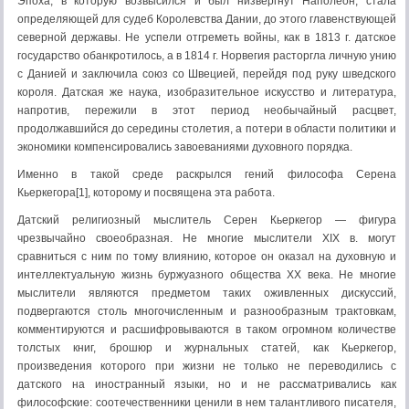
Эпоха, в которую возвысился и был низвергнут Наполеон, стала
определяющей для судеб Королевства Дании, до этого главенствующей
северной державы. Не успели отгреметь войны, как в 1813 г. датское
государство обанкротилось, а в 1814 г. Норвегия расторгла личную унию
с Данией и заключила союз со Швецией, перейдя под руку шведского
короля. Датская же наука, изобразительное искусство и литература,
напротив, пережили в этот период необычайный расцвет,
продолжавшийся до середины столетия, а потери в области политики и
экономики компенсировались завоеваниями духовного порядка.
Именно в такой среде раскрылся гений философа Серена
Кьеркегора[1], которому и посвящена эта работа.
Датский религиозный мыслитель Серен Кьеркегор — фигура
чрезвычайно своеобразная. Не многие мыслители XIX в. могут
сравниться с ним по тому влиянию, которое он оказал на духовную и
интеллектуальную жизнь буржуазного общества XX века. Не многие
мыслители являются предметом таких оживленных дискуссий,
подвергаются столь многочисленным и разнообразным трактовкам,
комментируются и расшифровываются в таком огромном количестве
толстых книг, брошюр и журнальных статей, как Кьеркегор,
произведения которого при жизни не только не переводились с
датского на иностранный языки, но и не рассматривались как
философские: соотечественники ценили в нем талантливого писателя,