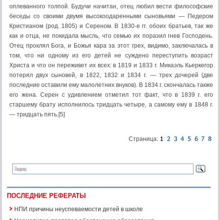
оплеванного толпой. Будучи начитан, отец любил вести философские
беседы со своими двумя высокоодаренными сыновьями — Педером
Кристианом (род. 1805) и Сереном. В 1830-е гг. обоих братьев, так же
как и отца, не покидала мысль, что семью их поразил гнев Господень.
Отец проклял Бога, и Божья кара за этот грех, видимо, заключалась в
том, что ни одному из его детей не суждено переступить возраст
Христа и что он переживет их всех: в 1819 и 1833 г. Микаэль Кьеркегор
потерял двух сыновей, в 1822, 1832 и 1834 г. — трех дочерей (две
последние оставили ему малолетних внуков). В 1834 г. скончалась также
его жена. Серен с удивлением отметил тот факт, что в 1839 г. его
старшему брату исполнилось тридцать четыре, а самому ему в 1848 г.
— тридцать пять.[5]
Страница:
ПОСЛЕДНИЕ РЕФЕРАТЫ
НПИ причины неуспеваемости детей в школе