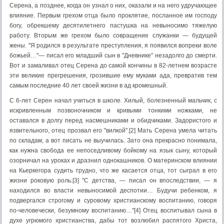
Серена, а позднее, когда он узнал о них, оказали и на него удручающее
влияние. Первым грехом отца было проклятие, посланное им господу
богу, обрекшему десятилетнего пастушка на невыносимо тяжелую
работу. Вторым же грехом было совращение служанки — будущей
жены. "Я родился в результате преступления, я появился вопреки воле
божьей…"— писал его младший сын в "Дневнике" незадолго до смерти.
Вот и замаливал отец Серена до самой кончины в 82-летнем возрасте
эти великие прегрешения, грозившие ему муками ада, превратив тем
самым последние 40 лет своей жизни в ад кромешный.
С 6-лет Серен начал учиться в школе. Хилый, болезненный мальчик, с
искривленным позвоночником и кривыми тонкими ножками, не
оставался в долгу перед насмешниками и обидчиками. Задористого и
язвительного, отец прозвал его "вилкой".[2] Мать Серена умела читать
по складам, а вот писать не выучилась. Зато она прекрасно понимала,
как нужна свобода ее непоседливому бойкому на язык сыну, который
озорничал на уроках и дразнил однокашников. О материнском влиянии
на Кьеркегора судить трудно, что же касается отца, тот сыграл в его
жизни роковую роль.[3] "С детства, — писал он впоследствии, — я
находился во власти невыносимой деспотии… Будучи ребенком, я
подвергался строгому и суровому христианскому воспитанию, говоря
по-человечески, безумному воспитанию…"[4] Отец воспитывал сына в
духе угрюмого христианства, дабы тот возлюбил распятого Христа,