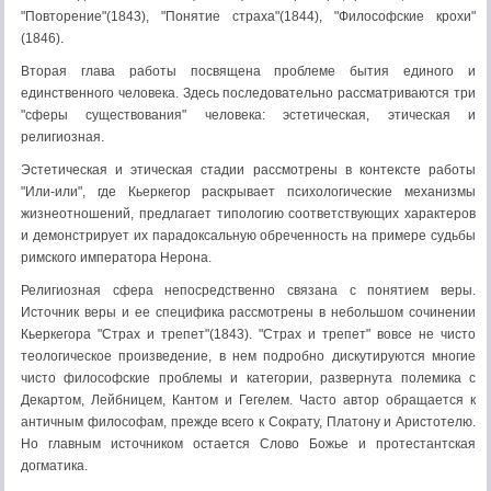
"Повторение"(1843), "Понятие страха"(1844), "Философские крохи"
(1846).
Вторая глава работы посвящена проблеме бытия единого и
единственного человека. Здесь последовательно рассматриваются три
"сферы существования" человека: эстетическая, этическая и
религиозная.
Эстетическая и этическая стадии рассмотрены в контексте работы
"Или-или", где Кьеркегор раскрывает психологические механизмы
жизнеотношений, предлагает типологию соответствующих характеров
и демонстрирует их парадоксальную обреченность на примере судьбы
римского императора Нерона.
Религиозная сфера непосредственно связана с понятием веры.
Источник веры и ее специфика рассмотрены в небольшом сочинении
Кьеркегора "Страх и трепет"(1843). "Страх и трепет" вовсе не чисто
теологическое произведение, в нем подробно дискутируются многие
чисто философские проблемы и категории, развернута полемика с
Декартом, Лейбницем, Кантом и Гегелем. Часто автор обращается к
античным философам, прежде всего к Сократу, Платону и Аристотелю.
Но главным источником остается Слово Божье и протестантская
догматика.