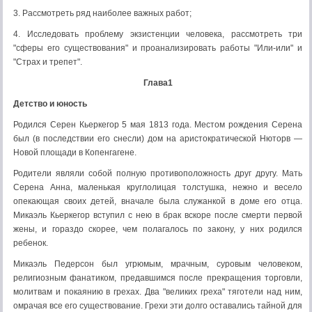
3. Рассмотреть ряд наиболее важных работ;
4. Исследовать проблему экзистенции человека, рассмотреть три
"сферы его существования" и проанализировать работы "Или-или" и
"Страх и трепет".
Глава1
Детство и юность
Родился Серен Кьеркегор 5 мая 1813 года. Местом рождения Серена
был (в последствии его снесли) дом на аристократической Нюторв —
Новой площади в Копенгагене.
Родители являли собой полную противоположность друг другу. Мать
Серена Анна, маленькая круглолицая толстушка, нежно и весело
опекающая своих детей, вначале была служанкой в доме его отца.
Микаэль Кьеркегор вступил с нею в брак вскоре после смерти первой
жены, и гораздо скорее, чем полагалось по закону, у них родился
ребенок.
Микаэль Педерсон был угрюмым, мрачным, суровым человеком,
религиозным фанатиком, предавшимся после прекращения торговли,
молитвам и покаянию в грехах. Два "великих греха" тяготели над ним,
омрачая все его существование. Грехи эти долго оставались тайной для