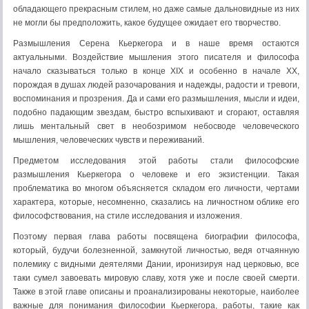
обладающего прекрасным стилем, но даже самые дальновидные из них
не могли бы предположить, какое будущее ожидает его творчество.
Размышления Серена Кьеркегора и в наше время остаются
актуальными. Воздействие мышления этого писателя и философа
начало сказываться только в конце XIX и особенно в начале XX,
порождая в душах людей разочарования и надежды, радости и тревоги,
воспоминания и прозрения. Да и сами его размышления, мысли и идеи,
подобно падающим звездам, быстро вспыхивают и сгорают, оставляя
лишь ментальный свет в необозримом небосводе человеческого
мышления, человеческих чувств и переживаний.
Предметом исследования этой работы стали философские
размышления Кьеркегора о человеке и его экзистенции. Такая
проблематика во многом объясняется складом его личности, чертами
характера, которые, несомненно, сказались на личностном облике его
философствования, на стиле исследования и изложения.
Поэтому первая глава работы посвящена биографии философа,
который, будучи болезненной, замкнутой личностью, ведя отчаянную
полемику с видными деятелями Дании, иронизируя над церковью, все
таки сумел завоевать мировую славу, хотя уже и после своей смерти.
Также в этой главе описаны и проанализированы некоторые, наиболее
важные для понимания философии Кьеркегора, работы, такие как