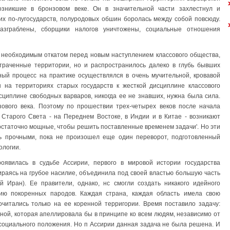
озникшие в бронзовом веке. Он в значительной части захлестнул и
их по-лугосударств, полуродовых обшин боролась между собой повсюду.
зграблены, сборщики налогов уничтожены, социальные отношения
 необходимым откатом перед новым наступлением классового общества,
утраченные территории, но и распространилось далеко в глубь бывших
ный процесс на практике осуществлялся в очень мучительной, кровавой
на территориях старых государств к жесткой дисциплине классового
сциплине свободных варваров, никогда ее не знавших, нужна была сила.
зового века. Поэтому по прошествии трех-четырех веков после начала
 Старого Света - на Переднем Востоке, в Индии и в Китае - возникают
достаточно мощные, чтобы решить поставленные временем задачи'. Но эти
ь прочными, пока не произошел еще один переворот, подготовленный
ологии.
оявилась в судьбе Ассирии, первого в мировой истории государства
 опираясь на грубое насилие, объединила под своей властью большую часть
й Иран). Ее правители, однако, нс смогли создать никакого идейного
нию покоренных пародов. Каждая страна, каждая область имела свою
очитались только на ее коренной терригории. Время поставило задачу:
ной, которая апеллировала бы в принципе ко всем людям, независимо от
социального положения. Но п Ассирии данная задача не была решена. И