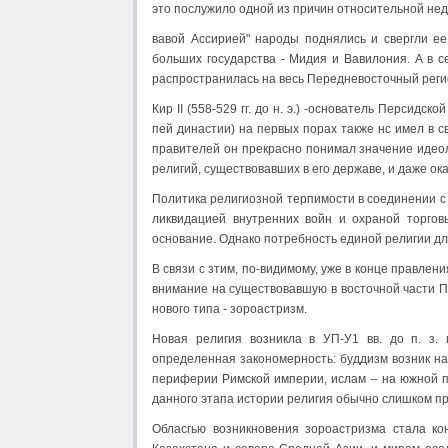
это послужило одной из причин относительной нед
вавой Ассирией" народы поднялись и свергли ее 
больших государства - Мидия и Вавилония. А в с
распространилась на весь Передневосточный реги
Кир II (558-529 гг. до н. э.) -основатель Персид
пей династии) на первых порах также нс имел в 
правителей он прекрасно понимал значение идеол
религий, существовавших в его державе, и даже 
Политика религиозной терпимости в соединении с
ликвидацией внутренних войн и охраной торгов
основание. Однако потребность единой религии д
В связи с зтим, по-видимому, уже в конце правле
внимание на существовавшую в восточной части П
нового типа - зороастризм.
Новая религия возникла в УП-У1 вв. до п. з. 
определенная закономерность: буддизм возник на
периферии Римской империи, ислам -- на южной 
данного этапа истории религия обычно слишком пр
Обласгью возникновения зороастризма стала ко