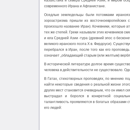
Казахстана и севера Средней Азии, и миром осе
современного Ирана и Афганистане.
Оседлые земледельцы были потомками ираноязы
зороастризма пришли из восточноевропейских 
произошло название Иран). Кочевники, которые а
тех же степей. Греки называли этих кочевников ск
и юга Средней Азии -тура (древний эпос о бескон
великого иранского поэта Х в. Фирдоуси). Существ
перебрался в Иран, после того как его проповед
означает „обладающий старым (или желтым) верблю
В исторической литературе долгое время существо
человека в действительности не существовало. Одн
В Гатах, стихотворных проповедях, по мнению п
найти некоторые сведения о реальной жизни этого
других мест становится очевидным, что он имел се
выстрадал и боролся в конкретной социально
талантливость проявляются в богатых образами с
его людей: