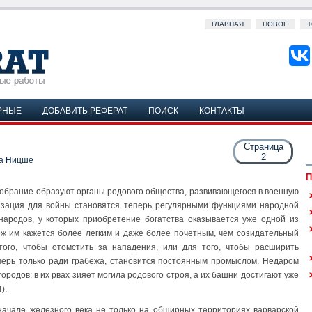
ГЛАВНАЯ
НОВОЕ
Т
РНЫЕ
ДОБАВИТЬ РЕФЕРАТ
ПОИСК
КОНТАКТЫ
Страница
2
а Ницше
П
 собрание образуют органы родового общества, развивающегося в военную
низация для войны становятся теперь регулярными функциями народной
народов, у которых приобретение богатства оказывается уже одной из
ж им кажется более легким и даже более почетным, чем созидательный
того, чтобы отомстить за нападения, или для того, чтобы расширить
перь только ради грабежа, становится постоянным промыслом. Недаром
ородов: в их рвах зияет могила родового строя, а их башни достигают уже
).
начале железного века не только на обширных территориях варварской