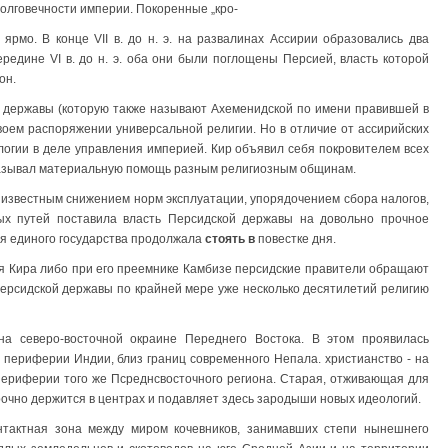
олговечности империи. Покоренные „кро-
ярмо. В конце VII в. до н. э. на развалинах Ассирии образовались два
ередине VI в. до н. э. оба они были поглощены Персией, власть которой
он.
ской державы (которую также называют Ахеменидской по имени правившей в
своем распоряжении универсальной религии. Но в отличие от ассирийских
огии в деле управления империей. Кир объявил себя покровителем всех
оказывал материальную помощь разным религиозным общинам.
 известным снижением норм эксплуатации, упорядочением сбора налогов,
ых путей поставила власть Персидской державы на довольно прочное
ля единого государства продолжала
стоять в
повестке дня.
ния Кира либо при его преемнике Камбизе персидские правители обращают
ерсидской державы по крайней мере уже несколько десятилетий религию
на северо-восточной окраине Переднего Востока. В этом проявилась
 периферии Индии, близ границ современного Непала. христианство - на
периферии того же Псреднсвосточного региона. Старая, отживающая для
очно держится в центрах и подавляет здесь зародыши новых идеологий.
нтактная зона между миром кочевников, занимавших степи нынешнего