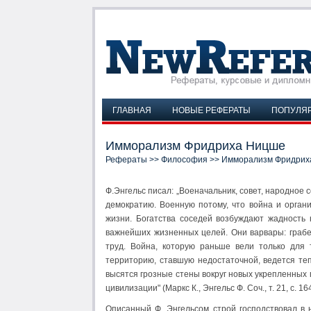
ГЛАВНАЯ
НОВЫЕ РЕФЕРАТЫ
ПОПУЛЯ
Имморализм Фридриха Ницше
Рефераты
>>
Философия
>> Имморализм Фридрих
Ф.Энгельс писал: „Военачальник, совет, народное
демократию. Военную потому, что война и орга
жизни. Богатства соседей возбуждают жадность 
важнейших жизненных целей. Они варвары: грабе
труд. Война, которую раньше вели только для 
территорию, ставшую недостаточной, ведется те
высятся грозные стены вокруг новых укрепленных г
цивилизации" (Маркс К., Энгельс Ф. Соч., т. 21, с. 164
Описанный Ф. Энгельсом строй господствовал в 