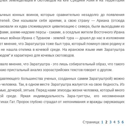
длых земледельцев и скотоводов на юге Средней Азии и на территории
чных конных воинов, которые сравнительно незадолго до появления
степей. Они называли себя ариями, а свою страну — Ариана (отсюда
таковали их едва сложившуюся цивилизацию с севера, были выходцами из
ифами, ахеме-нидские персы - саками, а оседлые жители Восточного Ирана
ечных войнах Ирана с Тураном - землей тура — дошел до нас в изложении
ует мнение, что Заратуштра тоже был тура, который покинул свою родину и
ь не нашла отклика в кочевой среде. На иранском языке имя Заратуштра
дом" и характерно для кочевых скотоводов.
вало мнение, что Заратуштра - это лишь собирательный образ, что такого
ако пристальный анализ зороастрийских текстов говорит о другом.
одавляющего большинства ученых, созданных самим Заратуштрой) можно
 человека. Так, в одном месте Заратуштра жалуется на свою бедность. Из
мью, дочерей, зятьев. Перед нами эпизоды жизни человека, который много
й среде. Яркая индивидуальность Зара-туиттры, его несомненная
тихах Гат. Пророк глубоко страдал от непонимания и вражды окружающих
Страница: