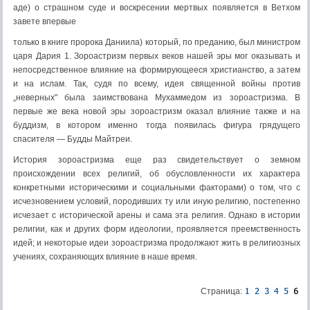
аде) о страшном суде и воскресении мертвых появляется в Ветхом
завете впервые
только в книге пророка Даниила) который, по преданию, был министром
царя Дария 1. Зороастризм первых веков нашей эры мог оказывать и
непосредственное влияние на формирующееся христианство, а затем
и на ислам. Так, судя по всему, идея священной войны против
„неверных" была заимствована Мухаммедом из зороастризма. В
первые же века новой эры зороастризм оказал влияние также и на
буддизм, в котором именно тогда появилась фигура грядущего
спасителя — Будды Майтреи.
История зороастризма еще раз свидетельствует о земном
происхождении всех религий, об обусловленности их характера
конкретными историческими и социальными факторами) о том, что с
исчезновением условий, породивших ту или иную религию, постепенно
исчезает с исторической арены и сама эта религия. Однако в истории
религии, как и других форм идеологии, проявляется преемственность
идей; и некоторые идеи зороастризма продолжают жить в религиозных
учениях, сохраняющих влияние в наше время.
Страница: