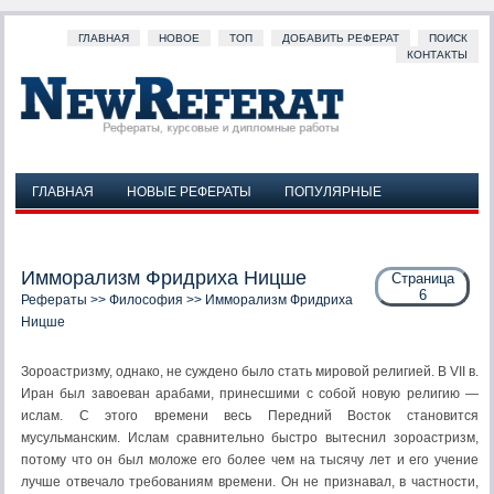
ГЛАВНАЯ
НОВОЕ
ТОП
ДОБАВИТЬ РЕФЕРАТ
ПОИСК
КОНТАКТЫ
ГЛАВНАЯ
НОВЫЕ РЕФЕРАТЫ
ПОПУЛЯРНЫЕ
ДОБАВИТЬ РЕФЕРАТ
ПОИСК
КОНТАКТЫ
Имморализм Фридриха Ницше
Страница
6
Рефераты
>>
Философия
>> Имморализм Фридриха
Ницше
Зороастризму, однако, не суждено было стать мировой религией. В VII в.
Иран был завоеван арабами, принесшими с собой новую религию —
ислам. С этого времени весь Передний Восток становится
мусульманским. Ислам сравнительно быстро вытеснил зороастризм,
потому что он был моложе его более чем на тысячу лет и его учение
лучше отвечало требованиям времени. Он не признавал, в частности,