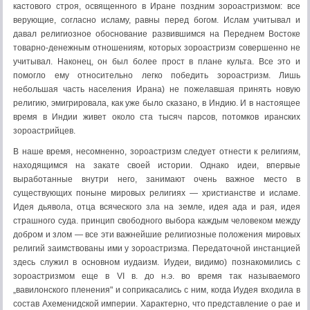
кастового строя, освященного в Иране поздним зороастризмом: все
верующие, согласно исламу, равны перед богом. Ислам учитывал и
давал религиозное обоснование развившимся на Переднем Востоке
товарно-денежным отношениям, которых зороастризм совершенно не
учитывал. Наконец, он был более прост в плане культа. Все это и
помогло ему относительно легко победить зороастризм. Лишь
небольшая часть населения Ирана) не пожелавшая принять новую
религию, эмигрировала, как уже было сказано, в Индию. И в настоящее
время в Индии живет около ста тысяч парсов, потомков иранских
зороастрийцев.
В наше время, несомненно, зороастризм следует отнести к религиям,
находящимся на закате своей истории. Однако идеи, впервые
выработанные внутри него, занимают очень важное место в
существующих поныне мировых религиях — христианстве и исламе.
Идея дьявола, отца всяческого зла на земле, идея ада и рая, идея
страшного суда. принцип свободного выбора каждым человеком между
добром и злом — все эти важнейшие религиозные положения мировых
религий заимствованы ими у зороастризма. Передаточной инстанцией
здесь служил в основном иудаизм. Иудеи, видимо) познакомились с
зороастризмом еще в VI в. до н.э. во время так называемого
„вавилонского пленения" и соприкасались с ним, когда Иудея входила в
состав Ахеменидской империи. Характерно, что представление о рае и