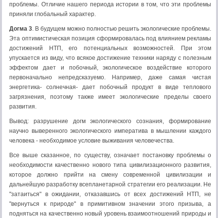
проблемы. Отличие нашего периода истории в том, что эти проблемы
приняли глобальный характер.
Догма 3
. В будущем можно полностью решить экологические проблемы.
Эта оптимистическая позиция сформировалась под влиянием рекламы
достижений НТП, его потенциальных возможностей. При этом
упускается из виду, что всякое достижение техники наряду с полезным
эффектом дает и побочный, экологическое воздействие которого
первоначально непредсказуемо. Например, даже самая чистая
энергетика- солнечная- дает побочный продукт в виде теплового
загрязнения, поэтому также имеет экологические пределы своего
развития.
Вывод: разрушение догм экологического сознания, формирование
научно выверенного экологического императива в мышлении каждого
человека - необходимое условие выживания человечества.
Все выше сказанное, по существу, означает постановку проблемы о
необходимости качественно нового типа цивилизационного развития,
которое должно прийти на смену современной цивилизации и
дальнейшую разработку всепланетарной стратегии его реализации. Не
"затаиться" в ожидании, отказавшись от всех достижений НТП, не
"вернуться к природе" в примитивном значении этого призыва, а
подняться на качественно новый уровень взаимоотношений природы и