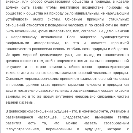
вивенди, или способ существования общества и природы, в идеале
должен быть таким, чтобы негативное воздействие природы на
общество и общества на природу было минимальным, не нарушающим
устойчивости обоих систем. Основные принципы стабильных
отношений относятся к поведению человека и по своей сути не могут
быть ничем иным, кроме императивов, или, согласно В.И.Далю, наказов
к непременному исполнению. Если общество руководствуется
экофильными императивами, то это и является гарантией
экологического равновесия основы стабильности природы и общества.
История мировой цивилизации учит, что выход из экологического
кризиса состоит в том, чтобы творчески ответить на вызов современной
ситуации и в корне изменить общественно- производственную
технологию и основные формы взаимоотношений человека и природы.
Основным мировоззренческим принципом взаимоотношений человека
и природы должен стать принцип гармонии человека и природы как
двух относительно самостоятельных и развивающихся каждая по своим
законам, но в то же время внутренне неразрывно связанных частей
единой системы.
В философском отношении будущее - это, в конечном счете, уязвимое и
развивающееся настоящее. Следовательно, нынешние темпы
развития есть то, что можно назвать своеобразным
"злоупотреблением, перенесенным в будущее", которое с