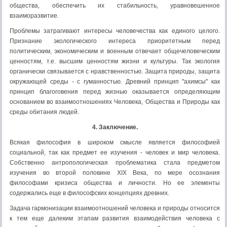
общества, обеспечить их стабильность, уравновешенное
взаиморазвитие.
Проблемы затрагивают интересы человечества как единого целого.
Признание экологического интереса приоритетным перед
политическим, экономическим и военным отвечает общечеловеческим
ценностям, т.е. высшим ценностям жизни и культуры. Так экология
органически связывается с нравственностью. Защита природы, защита
окружающей среды - с гуманностью. Древний принцип "ахимсы" как
принцип благоговения перед жизнью оказывается определяющим
основанием во взаимоотношениях Человека, Общества и Природы как
среды обитания людей.
4. Заключение.
Всякая философия в широком смысле является философией
социальной, так как предмет ее изучения - человек и мир человека.
Собственно антропологическая проблематика стала предметом
изучения во второй половине XIX Века, по мере осознания
философами кризиса общества и личности. Но ее элементы
содержались еще в философских концепциях древних.
Задача гармонизации взаимоотношений человека и природы относится
к тем еще далеким этапам развития взаимодействия человека с