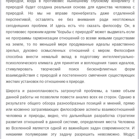
природой, когда в противовес нынешнему глубокому конфликту с
природой будет создана реальная основа для единства человека с
природой. Но мы не вправе пренебрегать даже отдаленной
перспективой, оставлять ее без внимания ради неотложных
сегодняшних проблем. И здесь есть что сказать философу. Он, в
противовес прежним идеям "борьбы с природой" может выдвигать если
не программы гармонизации отношений со всеми живыми существами
на земле, то по меньшей мере продуманные идеалы нравственно
зрелых, духовно осмысленных отношений с миром. Философия
способна внести немалый вклад в подготовку интеллектуально-
психологического климата для принятия и воплощения таких идеалов,
стимулировать творческий поиск бесконфликтных форм
взаимодействия с природой и постепенного смягчения существующих
жестких установок по отношению к природе.
Широта и разноплановость затронутой проблемы, а также объем
данной работы не позволили повести анализ всех ее сторон. Однако в
результате общего обзора разнообразных позиций и мнений, прямо
или косвенно затрагивающих философские аспекты взаимоотношений
человека и природы, видно, что дальнейшая разработка стратегии
развития отношений в данной системе, определения места Человека
во Вселенной является одной из важнейших задач современности. И
никакими полумерами эту задачу разрешить невозможно. Модус