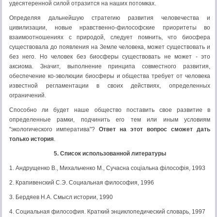
удесятеренной силой отразится на наших потомках.
Определяя дальнейшую стратегию развития человечества и
цивилизации, новые нравственно-философские приоритеты во
взаимоотношениях с природой, следует помнить, что биосфера
существовала до появления на Земле человека, может существовать и
без него. Но человек без биосферы существовать не может - это
аксиома. Значит, выполнение принципа совместного развития,
обеспечение ко-эволюции биосферы и общества требует от человека
известной регламентации в своих действиях, определенных
ограничений.
Способно ли будет наше общество поставить свое развитие в
определенные рамки, подчинить его тем или иным условиям
"экологического императива"?
Ответ на этот вопрос сможет дать
только история
.
5. Список использованной литературы
1. Андрущенко В., Михальченко М., Сучасна соціальна філософія, 1993
2. Крапивенский С.Э. Социальная философия, 1996
3. Бердяев Н.А. Смысл истории, 1990
4. Социальная философия. Краткий энциклопедический словарь, 1997