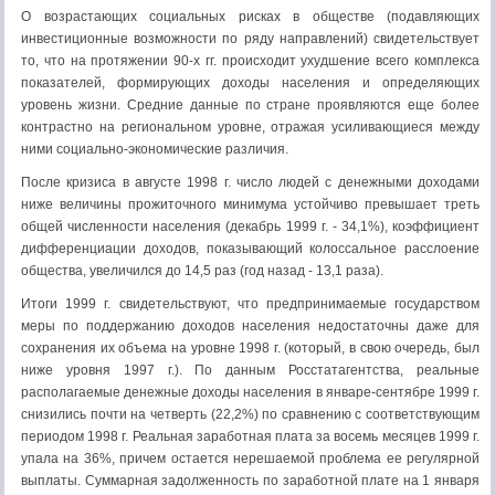
О возрастающих социальных рисках в обществе (подавляющих
инвестиционные возможности по ряду направлений) свидетельствует
то, что на протяжении 90-х гг. происходит ухудшение всего комплекса
показателей, формирующих доходы населения и определяющих
уровень жизни. Средние данные по стране проявляются еще более
контрастно на региональном уровне, отражая усиливающиеся между
ними социально-экономические различия.
После кризиса в августе 1998 г. число людей с денежными доходами
ниже величины прожиточного минимума устойчиво превышает треть
общей численности населения (декабрь 1999 г. - 34,1%), коэффициент
дифференциации доходов, показывающий колоссальное расслоение
общества, увеличился до 14,5 раз (год назад - 13,1 раза).
Итоги 1999 г. свидетельствуют, что предпринимаемые государством
меры по поддержанию доходов населения недостаточны даже для
сохранения их объема на уровне 1998 г. (который, в свою очередь, был
ниже уровня 1997 г.). По данным Росстатагентства, реальные
располагаемые денежные доходы населения в январе-сентябре 1999 г.
снизились почти на четверть (22,2%) по сравнению с соответствующим
периодом 1998 г. Реальная заработная плата за восемь месяцев 1999 г.
упала на 36%, причем остается нерешаемой проблема ее регулярной
выплаты. Суммарная задолженность по заработной плате на 1 января