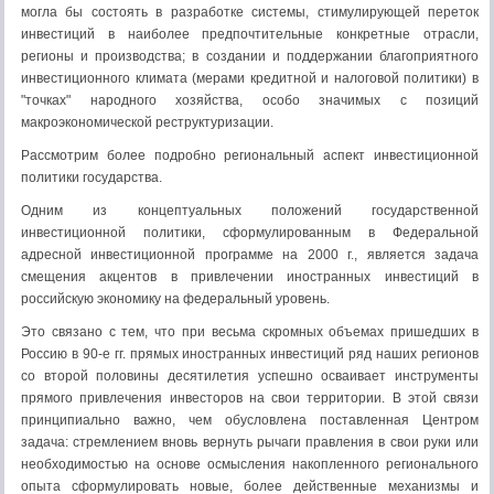
могла бы состоять в разработке системы, стимулирующей переток
инвестиций в наиболее предпочтительные конкретные отрасли,
регионы и производства; в создании и поддержании благоприятного
инвестиционного климата (мерами кредитной и налоговой политики) в
"точках" народного хозяйства, особо значимых с позиций
макроэкономической реструктуризации.
Рассмотрим более подробно региональный аспект инвестиционной
политики государства.
Одним из концептуальных положений государственной
инвестиционной политики, сформулированным в Федеральной
адресной инвестиционной программе на 2000 г., является задача
смещения акцентов в привлечении иностранных инвестиций в
российскую экономику на федеральный уровень.
Это связано с тем, что при весьма скромных объемах пришедших в
Россию в 90-е гг. прямых иностранных инвестиций ряд наших регионов
со второй половины десятилетия успешно осваивает инструменты
прямого привлечения инвесторов на свои территории. В этой связи
принципиально важно, чем обусловлена поставленная Центром
задача: стремлением вновь вернуть рычаги правления в свои руки или
необходимостью на основе осмысления накопленного регионального
опыта сформулировать новые, более действенные механизмы и