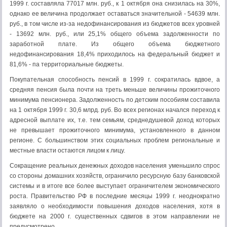
1999 г. составляла 77017 млн. руб., к 1 октября она снизилась на 30%,
однако ее величина продолжает оставаться значительной - 54639 млн.
руб., в том числе из-за недофинансирования из бюджетов всех уровней
- 13692 млн. руб., или 25,1% общего объема задолженности по
заработной плате. Из общего объема бюджетного
недофинансирования 18,4% приходилось на федеральный бюджет и
81,6% - па территориальные бюджеты.
Покупательная способность пенсий в 1999 г. сократилась вдвое, а
средняя пенсия была почти на треть меньше величины прожиточного
минимума пенсионера. Задолженность по детским пособиям составила
на 1 октября 1999 г. 30,6 млрд. руб. Во всех регионах начался переход к
адресной выплате их, т.е. тем семьям, среднедушевой доход которых
не превышает прожиточного минимума, установленного в данном
регионе. С большинством этих социальных проблем региональные и
местные власти остаются лицом к лицу.
Сокращение реальных денежных доходов населения уменьшило спрос
со стороны домашних хозяйств, ограничило ресурсную базу банковской
системы и в итоге все более выступает ограничителем экономического
роста. Правительство РФ в последние месяцы 1999 г. неоднократно
заявляло о необходимости повышения доходов населения, хотя в
бюджете на 2000 г. существенных сдвигов в этом направлении не
предусмотрено.