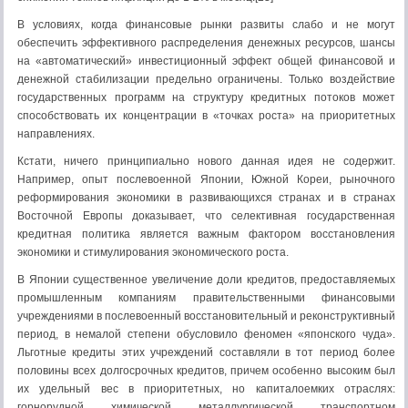
В условиях, когда финансовые рынки развиты слабо и не могут
обеспечить эффективного распределения денежных ресурсов, шансы
на «автоматический» инвестиционный эффект общей финансовой и
денежной стабилизации предельно ограничены. Только воздействие
государственных программ на структуру кредитных потоков может
способствовать их концентрации в «точках роста» на приоритетных
направлениях.
Кстати, ничего принципиально нового данная идея не содержит.
Например, опыт послевоенной Японии, Южной Кореи, рыночного
реформирования экономики в развивающихся странах и в странах
Восточной Европы доказывает, что селективная государственная
кредитная политика является важным фактором восстановления
экономики и стимулирования экономического роста.
В Японии существенное увеличение доли кредитов, предоставляемых
промышленным компаниям правительственными финансовыми
учреждениями в послевоенный восстановительный и реконструктивный
период, в немалой степени обусловило феномен «японского чуда».
Льготные кредиты этих учреждений составляли в тот период более
половины всех долгосрочных кредитов, причем особенно высоким был
их удельный вес в приоритетных, но капиталоемких отраслях:
горнорудной, химической, металлургической, транспортном