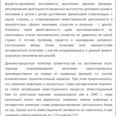
кредитно-денежные инструменты выполняют двоякую функцию:
регулирования деятельности кредитных институтов, денежного рынка и
экономики в целом с целью достижения финансовой стабилизации, с
одной стороны, и стимулирования инвестиционной деятельности в
приоритетных сферах экономики, отраслях и регионах - с другой.
Избежать такой двойственности, даже противоречивости, на
переломных этапах экономического развития не удавалось ни одной
стране. А потому проблема сводится к нахождению разумного
соотношения между этими началами (или приоритетами
антикризисной политики) с учетом складывающихся в данный момент
социально-экономических реалий.
Денежно-кредитная политика правительства на протяжении всего
периода реформирования экономики ориентировалась
преимущественно на первую из названных функций, т.е. носила
исключительно ограничительный характер. При этом предполагалось,
что снижение инфляции и процентных ставок автоматически повлечет
за собой активизацию инвестиционного процесса. Инвестиционный
бум, по некоторым оценкам, предсказывали уже в 1995 г., когда
произошло более чем двукратное снижение темпов инфляции и
пятикратное снижение ставки рефинансирования Центрального банка
за год. Однако роста инвестиционной активности не наметилось и при
снижении темпов инфляции до 1-2% в месяц.[23]