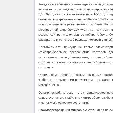
Каждая нестабильная элементарная частица харак
вероятность распада частицы. Например, время жи
2,6. 10-8 с, нейтрального π-мезона – 10-16 с, ги
очень малым временем жизни – 10-22 – 10-23 с, 
могут распадаться различными способами. Напр
мюонное нейтрино (π+ аμ+ +νμ) , на позитрон (а
мезон, позитрон и электронное нейтрино (π+ аπ0+ 
распада, но и тот способ распада, который данный
Нестабильность присуща не только элементарн
(самопроизвольное превращение изотопов од
испусканием частиц) показывает, что нестаби
состояниях также оказываются нестабильными:
состояние.
Определяемая вероятностными законами нестаби
свойство, присущее микрообъектам. Его также 
микрообъекта.
Однако нестабильность — это специфическое, но 
существует много стабильных микрообъектов: фото
и молекулы в основном состоянии.
Взаимопревращения микрообъектов.
Глядя на сх