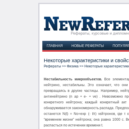
ГЛАВНАЯ
НОВЫЕ РЕФЕРАТЫ
ПОПУЛЯ
Некоторые характеристики и свой
Рефераты
>>
Физика
>> Некоторые характеристики
Нестабильность микрообъектов.
Все элемента
нейтрино, нестабильны. Это означает, что они
превращаясь в другие частицы. Например, нейт
антинейтрино (n аp + e- + νe) . Невозможно пр
конкретного нейтрона; каждый конкретный акт
обнаруживается закономерность распада. Предполож
останется N(t) = No=exp (- t/τ) νεйтронов, где
“временем жизни” нейтрона; она равна 1000 с. В
распасться по истечении времени t.