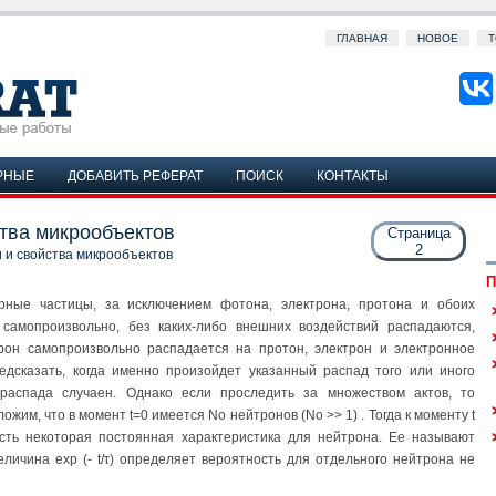
ГЛАВНАЯ
НОВОЕ
Т
РНЫЕ
ДОБАВИТЬ РЕФЕРАТ
ПОИСК
КОНТАКТЫ
ства микрообъектов
Страница
2
 и свойства микрообъектов
П
рные частицы, за исключением фотона, электрона, протона и обоих
 самопроизвольно, без каких-либо внешних воздействий распадаются,
рон самопроизвольно распадается на протон, электрон и электронное
едсказать, когда именно произойдет указанный распад того или иного
 распада случаен. Однако если проследить за множеством актов, то
им, что в момент t=0 имеется No нейтронов (No >> 1) . Тогда к моменту t
 τ εсть некоторая постоянная характеристика для нейтрона. Ее называют
еличина exp (- t/τ) определяет вероятность для отдельного нейтрона не