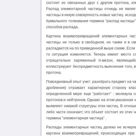
состоит из связанных друг с другом протона, э
Распад элементарной частицы отнюдь не являе
частицы в некую совокупность новых частиц: исхо
буквального толкования термина “распад частицы”
способов распада.
Картина взаимопревращений элементарных част
частицы не только в свободном, но также и в с
распадается на по приведенной выше схеме. Если 
то ситуация изменяется. Теперь имеют место с
отрицательно заряженный π-мезон, являющий
иллюстрируют беспредметность выяснения того, вхо
протона.
Повседневный опыт учит: разобрать предмет на час
дробления) отражает характерную сторону кла
определенной мере еще “работает” : молекула со
протонов и нейтронов. Однако на этом указанная 
выявляет никакой структуры этих частиц. В отнош
либо части означает, что объект состоит из этих
термина “элементарная частица” .
Распады элементарных частиц далеко не исчерп
картина взаимопревращений, происходящих при 