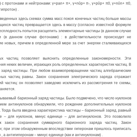
с протонами и нейтронами: γ+pаn+ π+, γ+nΰp+ π-, γ+pΰp+ π0, γ+nΰn+ π0,
типротон) .
риведенных здесь схемах сумма масс покоя конечных частиц больше массы
ющихся частиц превращается здесь в массу (согласно известной формуле
 бесплодность попыток расщепить элементарные частицы (в данном случае
ми (в данном случае фотонами) : в действительности происходит не
е новых, причем в определенной мере за счет энергии сталкивающихся
ых частиц позволяет выяснить определенные закономерности. Эти
ния неких величин, играющих роль определенных характеристик частиц. В
й заряд частицы. При любом взаимопревращении частиц алгебраические
ных частиц равны. Закон сохранения электрического заряда отражает
 частиц: он позволяет заведомо исключить из рассмотрения те схемы,
раняется.
азываемый барионный заряд частицы. Было подмечено, что число нуклонов
тием антинуклонов обнаружили, что рождение дополнительных нуклонов
. Тогда была введена характеристика частицы – барионный заряд, равный
е – для нуклонов, минус единице – для антинуклонов. Это позволило
к закон сохранения суммарного барионного заряда частиц. Закон
; при этом обнаруженным впоследствии гиперонам пришлось приписать
, а антигиперонам – минус единице (как и антинуклонам) .