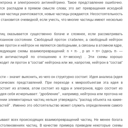
лектрона и электронного антинейтрино. Такое представление ошибочно.
тся распадом в прямом смысле слова; это акт превращения исходной
дная частица уничтожается, новые частицы рождаются. Несостоятельность
 становится очевидной, если учесть, что многие частицы имеют несколько
иц оказывается существенно богаче и сложнее, если рассматривать
вязанном состоянии. Свободный протон стабилен, а свободный нейтрон
же протон и нейтрон не являются свободными, а связаны в атомном ядре,
ледующие схемы взаимопревращений: n + π- , p аn + π+ (здесь π- —
ся античастицей по отношению к π+-мезону) . Эти схемы хорошо
дит ли протон в “состав” нейтрона или же, напротив, нейтрон в “состав”
ти – значит выяснить, из чего он структурно состоит. Идея анализа (идея
ссических представлений. При переходе к микрообъектам эта идея в
стоит из атомов, атом состоит из ядра и электронов, ядро состоит из
идея себя исчерпывает: “дробление” , например, нейтрона или протона не
ении элементарных частиц нельзя утверждать: “распад объекта на какие-
 частей” . Именно это обстоятельство может служить определением самого
ывают всех происходящих взаимопревращений частиц. Не менее богата
столкновениях частиц. В качестве примера приведем некоторые схемы