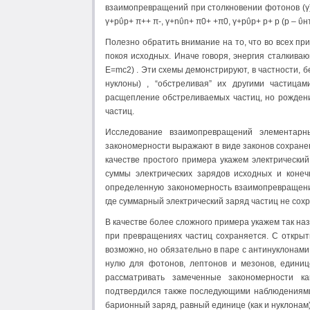
взаимопревращений при столкновении фотонов (γ) 
γ+pΰp+ π++ π-, γ+nΰn+ π0+ +π0, γ+pΰp+ p+ p (p – ΰн
Полезно обратить внимание на то, что во всех п
покоя исходных. Иначе говоря, энергия сталкива
E=mc2) . Эти схемы демонстрируют, в частности,
нуклоны) , “обстреливая” их другими частица
расщепление обстреливаемых частиц, но рождени
частиц.
Исследование взаимопревращений элементарн
закономерности выражают в виде законов сохране
качестве простого примера укажем электрически
суммы электрических зарядов исходных и конеч
определенную закономерность взаимопревращений
где суммарный электрический заряд частиц не сох
В качестве более сложного примера укажем так н
при превращениях частиц сохраняется. С откры
возможно, но обязательно в паре с антинуклонами
нулю для фотонов, лептонов и мезонов, единиц
рассматривать замеченные закономерности ка
подтвердился также последующими наблюдениями
барионный заряд, равный единице (как и нуклонам) 