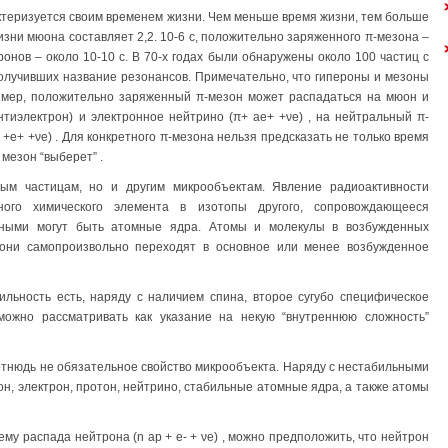
теризуется своим временем жизни. Чем меньше время жизни, тем больше
зни мюона составляет 2,2. 10-6 с, положительно заряженного π-мезона –
перонов – около 10-10 с. В 70-х годах были обнаружены около 100 частиц с
получивших название резонансов. Примечательно, что гипероны и мезоны
имер, положительно заряженный π-мезон может распадаться на мюон и
нтиэлектрон) и электронное нейтрино (π+ аe+ +νe) , на нейтральный π-
+e+ +νe) . Для конкретного π-мезона нельзя предсказать не только время
 мезон “выберет” .
ым частицам, но и другим микрообъектам. Явление радиоактивности
ного химического элемента в изотопы другого, сопровождающееся
льными могут быть атомные ядра. Атомы и молекулы в возбужденных
 они самопроизвольно переходят в основное или менее возбужденное
льность есть, наряду с наличием спина, второе сугубо специфическое
можно рассматривать как указание на некую “внутреннюю сложность”
отнюдь не обязательное свойство микрообъекта. Наряду с нестабильными
н, электрон, протон, нейтрино, стабильные атомные ядра, а также атомы
ему распада нейтрона (n аp + e- + νe) , можно предположить, что нейтрон