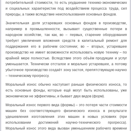
потребительной стоимости, то есть ухудшение технико-экономических
и социальных характеристик под воздействием процесса труда, сил
природы, а также вследствие неиспользования основных фондов.
Значительная доля устаревших основных фондов в производстве,
например в промышленности, вызывает существенные потери в
народном хозяйстве, так как, во – первых, старение оборудования
требует увеличения вложения средств в капитальный ремонт для
поддержания его в рабочем состоянии; во – вторых, устаревшее
производство не имеет возможности использовать новую технику – по
крайней мере полностью. Вследствие этого объём продукции и услуг
уменьшается. Технически отсталое и морально устаревшее, а потому
убыточное производство создаёт зону застоя, препятствующую научно
– техническому прогрессу.
Моральный износ обычно наступает раньше физического износа, то
есть основные фонды, которые ещё могут быть использованы, уже
экономически не эффективны, и бывает двух видов (форм).
Моральный износ первого вида (формы) – это потеря части стоимости
машин без соответствующего физического износа в результате
удешевления изготовления этих машин в новых условиях (при
использовании достижений научно-технического прогресса).
Моральный износ этого вида вызван уменьшением рабочего времени