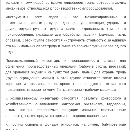
тележки и тому подобное (кроме конвейеров, транспортёров и других
механизмов, относящихся к производственному оборудованию).
Инструменты всех видов – это механизированные и
немеханизированные режущие, давящие, уплотняющие, ударные и
другие орудия ручного труда, а также прикрепляемые к машинам
приспособления, служащие для обработки изделий (зажимы, тиски,
оправки). К этой группе относятся инструменты стоимостью за единицу
сто минимальных оплат труда и выше со сроком службы более одного
года.
Производственный инвентарь и принадлежности служат для
облегчения производственных операций (рабочие столы, верстаки);
для хранения жидких и сыпучих тел (баки, чаны); для охраны труда
(группа ограждения машин). К этой группе относятся также шкафы
торговые и стеллажи, инвентарная тара, предметы технического
назначения, которые не могут быть отнесены к рабочим машинам.
К хозяйственному инвентарю относятся предметы конторского и
хозяйственного обзаведения: конторская обстановка, гардеробы,
столы, шкафы несгораемые, пишущие машинки, множительные
аппараты, а также предметы противопожарного назначения.
К прочим основным фондам относятся, например, библиотечные