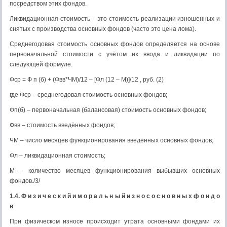
посредством этих фондов.
Ликвидационная стоимость – это стоимость реализации изношенных и
снятых с производства основных фондов (часто это цена лома).
Среднегодовая стоимость основных фондов определяется на основе
первоначальной стоимости с учётом их ввода и ликвидации по
следующей формуле.
Фср = Ф п (б) + (Фвв*ЧМ)/12 – [Фл (12 – М)]/12 , руб. (2)
где Фср – среднегодовая стоимость основных фондов;
Фп(б) – первоначальная (балансовая) стоимость основных фондов;
Фвв – стоимость введённых фондов;
ЧМ – число месяцев функционирования введённых основных фондов;
Фл – ликвидационная стоимость;
М – количество месяцев функционирования выбывших основных
фондов./3/
1.4. Ф и з и ч е с к и й и м о р а л ь н ы й и з н о с о с н о в н ы х ф о н д о
в
При физическом износе происходит утрата основными фондами их