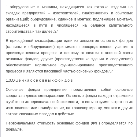
¨ оборудование и машины, находящиеся как готовые изделия на
складах предприятий – изготовителей, снабженческих и сбытовых
организаций; оборудование, сданное в монтаж, подлежащее монтажу,
находящееся в пути и числящееся на балансе капитального
строительства и так далее./2/
В приведённой классификации одни из элементов основных фондов
(машины и оборудование) принимают непосредственное участие в
производственном процессе и поэтому относятся к активной части
основных фондов; другие (производственные здания и сооружения)
обеспечивают нормальное функционирование производственного
процесса и являются пассивной частью основных фондов./3/
1.3.О ц е н к а о с н о в н ы х ф о н д о в
Основные фонды предприятия представляют собой основные
средства в денежном выражении. Основные фонды находят отражение
в учёте по их первоначальной стоимости, то есть по сумме затрат на их
изготовление или приобретение, на транспортировку, монтаж и других
затрат, связанных с вводом в действие.
Первоначальная стоимость основных фондов (Фп ) определяется по
формуле.