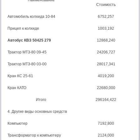
Наименование
Стоимость
Автомобиль колхида 10-84
6752,257
Прицеп к колхиде
1003,192
Автобус КВЗ 50425 279
12868,240
Трактор МТЗ-80 09-45
24206,727
Трактор МТЗ-80 03-00
28017,341
Кран КС 25-61
4019,200
Кран КАТО
22680,000
Итого
296164,422
4. Другие виды основных средств
Компьютер
7192,800
Трансформатор к компьютеру
2124,000