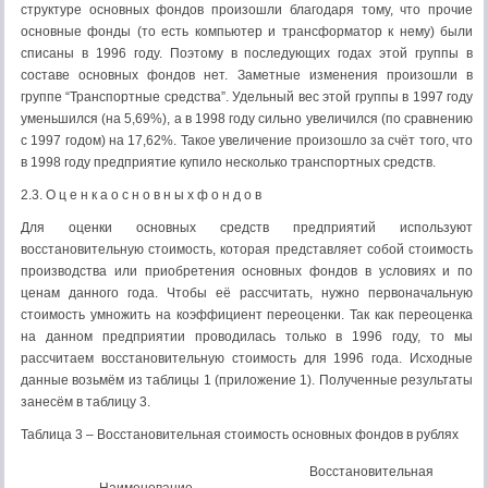
структуре основных фондов произошли благодаря тому, что прочие
основные фонды (то есть компьютер и трансформатор к нему) были
списаны в 1996 году. Поэтому в последующих годах этой группы в
составе основных фондов нет. Заметные изменения произошли в
группе “Транспортные средства”. Удельный вес этой группы в 1997 году
уменьшился (на 5,69%), а в 1998 году сильно увеличился (по сравнению
с 1997 годом) на 17,62%. Такое увеличение произошло за счёт того, что
в 1998 году предприятие купило несколько транспортных средств.
2.3. О ц е н к а о с н о в н ы х ф о н д о в
Для оценки основных средств предприятий используют
восстановительную стоимость, которая представляет собой стоимость
производства или приобретения основных фондов в условиях и по
ценам данного года. Чтобы её рассчитать, нужно первоначальную
стоимость умножить на коэффициент переоценки. Так как переоценка
на данном предприятии проводилась только в 1996 году, то мы
рассчитаем восстановительную стоимость для 1996 года. Исходные
данные возьмём из таблицы 1 (приложение 1). Полученные результаты
занесём в таблицу 3.
Таблица 3 – Восстановительная стоимость основных фондов в рублях
Восстановительная