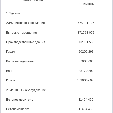
Наименование
стоимость
1. Здания
Административное здание
560711,135
Бытовые помещения
371763,072
Производственные здания
602091,580
Гараж
20202,293
Вагон передвижной
37064,604
Вагон
38770,292
Итого
1630602,976
2. Машины и оборудование
Бетоносмеситель
11454,459
Бетономешалка
11454,459