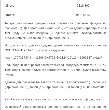
Итого
9316,800
Всего
1963166,428
Теперь рассчитаем среднегодовую стоимость основных фондов по
формуле (2). Для этого нам нужно знать, что на данном предприятии в
1996 году не было введено ни одного объекта; ликвидированные
объекты описаны в таблице 5 (приложение *).
Исходя из этих данных среднегодовая стоимость основных фондов
ООО “СМУ-1” в 1996 году будет следующей.
Фср = 1707337,549 – (11806*9+6752*6+2124*10)/12 = 1693337 рублей
Если подобным образом рассчитать среднегодовую стоимость в 1997 и
1998 годах, то она получится соответственно 1277842 рубля и 1346667
рублей.
Данные для расчётов мы взяли в таблице 3 ( приложение * ) , таблице 4
( приложение * ) , таблице 5 ( приложение * ) и таблице 6 ( приложение *
) .
2.4. А н а л и з ф и з и ч е с к о г о и з н о с а о с н о в- н ы х ф о н д о в
Физический износ основных фондов определяется на основании их