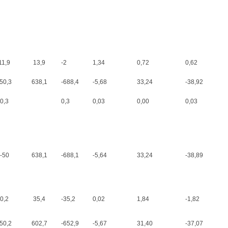
11,9
13,9
-2
1,34
0,72
0,62
-50,3
638,1
-688,4
-5,68
33,24
-38,92
0,3
0,3
0,03
0,00
0,03
-50
638,1
-688,1
-5,64
33,24
-38,89
0,2
35,4
-35,2
0,02
1,84
-1,82
-50,2
602,7
-652,9
-5,67
31,40
-37,07