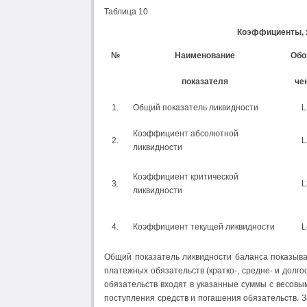
Таблица 10
Коэффициенты, 
№
Наименование
Обо
показателя
че
1.
Общий показатель ликвидности
L
Коэффициент абсолютной
2.
L
ликвидности
Коэффициент критической
3.
L
ликвидности
4.
Коэффициент текущей ликвидности
L
Общий показатель ликвидности баланса показыва
платежных обязательств (кратко-, средне- и долг
обязательств входят в указанные суммы с весовы
поступления средств и погашения обязательств. З