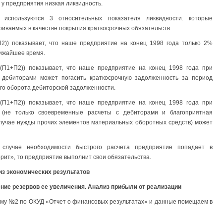
о у предприятия низкая ликвидность.
 используются 3 относительных показателя ликвидности. которые
иваемых в качестве покрытия краткосрочных обязательств.
2)) показывает, что наше предприятие на конец 1998 года только 2%
лижайшее время.
/(П1+П2)) показывает, что наше предприятие на конец 1998 года при
 дебиторами может погасить краткосрочную задолженность за период
го оборота дебиторской задолженности.
(П1+П2)) показывает, что наше предприятие на конец 1998 года при
 (не только своевременные расчеты с дебиторами и благоприятная
случае нужды прочих элементов материальных оборотных средств) может
 случае необходимости быстрого расчета предприятие попадает в
орит», то предприятие выполнит свои обязательства.
из экономических результатов
ние резервов ее увеличения. Анализ прибыли от реализации
му №2 по ОКУД «Отчет о финансовых результатах» и данные помещаем в