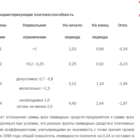
характеризующие платежеспособность
зна-
Нормальное
На начало
На конец
Откл.
ние
ограничение
периода
периода
1
>1
1,03
0,68
-0,34
2
>0,2 - 0,25
0,25
0,02
-0,23
допустимое: 0,7 - 0,8
3
3,12
1,18
-1,94
желательно: >1,5
необходимое 1,0
4
4,40
2,44
-1,97
оптим. не менее 2,0
ет отношение суммы всех ликвидных средств предприятия к сумме всех
осрочных) при условии, что разные группы ликвидных средств и платежных
ми коэффициентами, учитывающими их значимость с точки зрения сроков
а 1998 года общий показатель ликвидности снизился на 0,34 и составил в