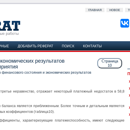
ГЛАВНАЯ
НОВОЕ
Т
РНЫЕ
ДОБАВИТЬ РЕФЕРАТ
ПОИСК
КОНТАКТЫ
экономических результатов
Страница
10
приятия
 финансового состояния и экономических результатов
П
 третье неравенство, отражает некоторый платежный недостаток в 58,8
и баланса является приближенным. Более точным и детальным является
ых коэффициентов (таблица10).
эффициенты, характеризующие платежеспособность, имеют следующие