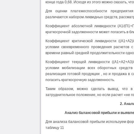
конце года 0,68. Исходя из этого можно сказать, чт
Для оценки платежеспособности предприятия
различаются набором ликвидных средств, рассматр
Коэффициент абсолютной ликвидности (А1/(П1+П
краткосрочной задолженности может погасить в б
Коэффициент критической ликвидности ((А1+А2)
условии своевременного проведения расчетов с
времени равный средней продолжительности одно
Коэффициент текущей ликвидности ((А1+А2+А3)/
условии мобилизации всех оборотных средств
реализация готовой продукции , но и продажа в 
погасить краткосрочную задолженность.
Таким образом, можно сделать вывод, что в
затруднительное положение, но если расчет «не г
2. Анал
Анализ балансовой прибыли и выявле
Для анализа балансовой прибыли используем фор
таблицу 11