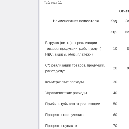
Таблица 11
Отчет
Наименования показателя
Код
За
стр.
п
Выручка (нетто) от реализации
товаров, продукции, работ, услуг (-
10
8
НДС, акцизы, обяз. платежи)
С/с реализации товаров, продукции,
20
9
работ, услуг
Коммерческие расходы
30
Управленческие расходы
40
Прибыль (убыток) от реализации
50
Проценты к получению
60
Проценты к уплате
70