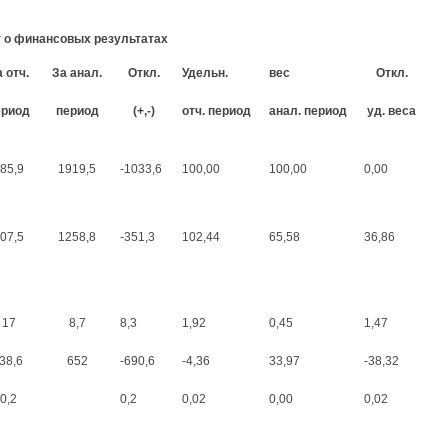
 о финансовых результатах
 отч.
За анал.
Откл.
Удельн.
вес
Откл.
ериод
период
(+,-)
отч. период
анал. период
уд. веса
85,9
1919,5
-1033,6
100,00
100,00
0,00
07,5
1258,8
-351,3
102,44
65,58
36,86
17
8,7
8,3
1,92
0,45
1,47
-38,6
652
-690,6
-4,36
33,97
-38,32
0,2
0,2
0,02
0,00
0,02