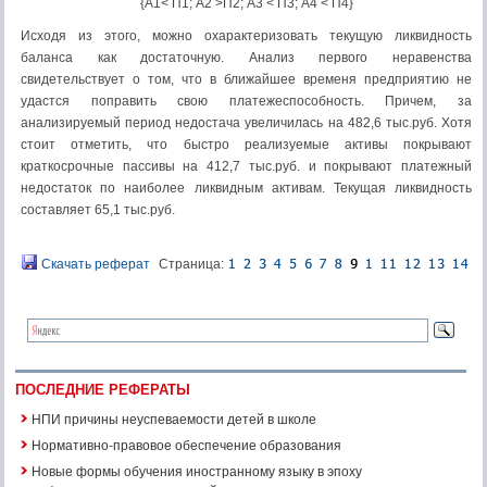
{А1< П1; А2 >П2; А3 < П3; А4 < П4}
Исходя из этого, можно охарактеризовать текущую ликвидность
баланса как достаточную. Анализ первого неравенства
свидетельствует о том, что в ближайшее временя предприятию не
удастся поправить свою платежеспособность. Причем, за
анализируемый период недостача увеличилась на 482,6 тыс.руб. Хотя
стоит отметить, что быстро реализуемые активы покрывают
краткосрочные пассивы на 412,7 тыс.руб. и покрывают платежный
недостаток по наиболее ликвидным активам. Текущая ликвидность
составляет 65,1 тыс.руб.
Скачать реферат
Страница:
ПОСЛЕДНИЕ РЕФЕРАТЫ
НПИ причины неуспеваемости детей в школе
Нормативно-правовое обеспечение образования
Новые формы обучения иностранному языку в эпоху