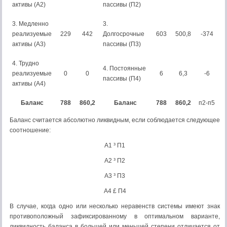
активы (А2)
пассивы (П2)
3. Медленно
3.
реализуемые
229
442
Долгосрочные
603
500,8
-374
активы (А3)
пассивы (П3)
4. Трудно
4. Постоянные
реализуемые
0
0
6
6,3
-6
пассивы (П4)
активы (А4)
Баланс
788
860,2
Баланс
788
860,2
п2-п5
Баланс считается абсолютно ликвидным, если соблюдается следующее
соотношение:
А1 ³ П1
А2 ³ П2
А3 ³ П3
А4 £ П4
В случае, когда одно или несколько неравенств системы имеют знак
противоположный зафиксированному в оптимальном варианте,
ликвидность баланса в большей или меньшей степени отличается от