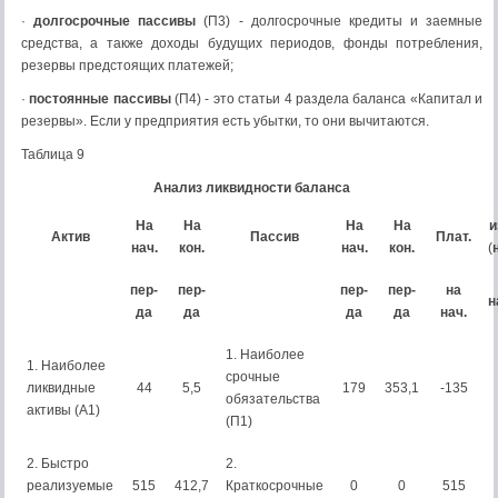
·
долгосрочные пассивы
(П3) - долгосрочные кредиты и заемные
средства, а также доходы будущих периодов, фонды потребления,
резервы предстоящих платежей;
·
постоянные пассивы
(П4) - это статьи 4 раздела баланса «Капитал и
резервы». Если у предприятия есть убытки, то они вычитаются.
Таблица 9
Анализ ликвидности баланса
На
На
На
На
и
Актив
Пассив
Плат.
нач.
кон.
нач.
кон.
(
пер-
пер-
пер-
пер-
на
н
да
да
да
да
нач.
1. Наиболее
1. Наиболее
срочные
ликвидные
44
5,5
179
353,1
-135
обязательства
активы (А1)
(П1)
2. Быстро
2.
реализуемые
515
412,7
Краткосрочные
0
0
515