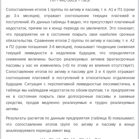
ПЛ = 442-500,8 = -58,8.
Сопоставление итогов 1 группы по активу и пассиву, т. е. А1 и П1 (сроки
до 3-х месяцев), отражает соотношение текущих платежей и
поступлений. Из данных таблицы 9 видно, что присутствует платежный
недостаток, причем он к концу периода он увеличился. Это означает,
что предприятие не в состоянии покрыть свои наиболее срочные
обязательства. Сравнение итогов 2 группы по активу и пассиву, т. е. А2
и П2 (сроки погашения 3-6 месяцев), показывает тенденцию снижения
текущей ликвидности в недалеком будущем, что определяется
снижением величины быстро реализуемых активов (краткосрочные
пассивы у нас не изменились (=0) по этому их влияния отсутствует).
Сопоставление итогов по активу и пассиву для 3 и 4 групп отражает
соотношение платежей и поступлений в относительно отдаленном
будущем. Ситуация с перспективной ликвидностью пессимистична, в
таблице мы наблюдаем недостаток по обоим группам, т.е. предприятие
не в состоянии покрыть свои долгосрочные пассивы и заемные
средства, продав медленно реализуемые и трудно реализуемые
активы
Результаты расчетов по данным предприятия (таблица 9) показывают,
что сопоставление итогов групп по активу и пассиву в конце
анализируемого периода имеет вид: