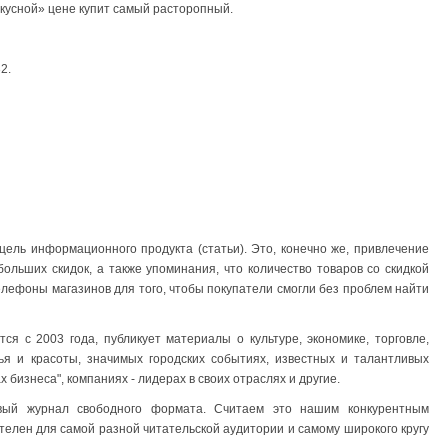
вкусной» цене купит самый расторопный.
2.
ель информационного продукта (статьи). Это, конечно же, привлечение
ольших скидок, а также упоминания, что количество товаров со скидкой
телефоны магазинов для того, чтобы покупатели смогли без проблем найти
ся с 2003 года, публикует материалы о культуре, экономике, торговле,
вья и красоты, значимых городских событиях, известных и талантливых
 бизнеса", компаниях - лидерах в своих отраслях и другие.
вый журнал свободного формата. Считаем это нашим конкурентным
телен для самой разной читательской аудитории и самому широкого кругу