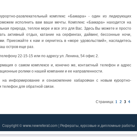
курортно-развлекательный комплекс «Баккара» - один из лидирующих
поможем исполнить вам ваши мечты. Комплекс «Баккара» находится на
льная природа, теплое море и все это для Вас. Здесь Вы можете и просто
ать активный отдых, катание на серфингах, дайвинг, бессонные ночи,
и. Приезжайте к нам и окунитесь в «море удовольствий», насладитесь
наш остров еще раз.
лефону 22-15-15 или по адресу ул. Ленина, 54 офис 2.
рмация о самом комплексе и, конечно же, контактный телефон и адрес
ационные ролики о нашей компании и ее направленности.
на информирование и ознакомление хабаровчан с новым курортно-
и телефон для обратной связи.
Страница:
Copyright © www.newreferat.com | Рефераты, курсовые и дипломные работы