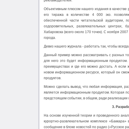
рекламодателей.
Объективным плюсом нашего издания в качестве р
его тиража в количестве 4 000 экз. позволя
обеспеченной части читательской аудитории, п
оздоровительных, развлекательных центрах, бу
Хабаровска (всего около 170 точек). С ноября 200
города.
Девиз нашего журнала - работать так, чтобы всегд
Данный пример можно рассматривать с разных точ
для него это будет информационным продуктом. И
преимуществах и где его можно достать. А если 
новом информационном ресурсе, который он смо
продуктов.
Можно сделать вывод, что любая информация, ра
является информационным продуктом. Которая по
предстоящем событии, в общем, ради реализации 
3. Разра
На основе изученной теории и проведенного анал
курортно-развлекательном комплексе «Баккара» 
сообщение в блоке новостей по радио («Русское р