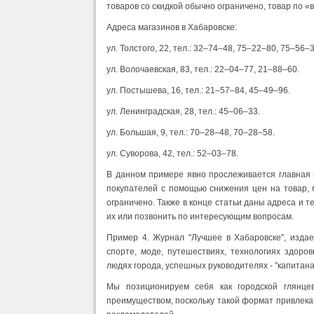
товаров со скидкой обычно ограничено, товар по «
Адреса магазинов в Хабаровске:
ул. Толстого, 22, тел.: 32–74–48, 75–22–80, 75–56–3
ул. Волочаевская, 83, тел.: 22–04–77, 21–88–60.
ул. Постышева, 16, тел.: 21–57–84, 45–49–96.
ул. Ленинградская, 28, тел.: 45–06–33.
ул. Большая, 9, тел.: 70–28–48, 70–28–58.
ул. Суворова, 42, тел.: 52–03–78.
В данном примере явно прослеживается главная ц
покупателей с помощью снижения цен на товар, б
ограничено. Также в конце статьи даны адреса и 
их или позвонить по интересующим вопросам.
Пример 4. Журнал "Лучшее в Хабаровске", издает
спорте, моде, путешествиях, технологиях здоро
людях города, успешных руководителях - "капитанах
Мы позиционируем себя как городской глянце
преимуществом, поскольку такой формат привлека