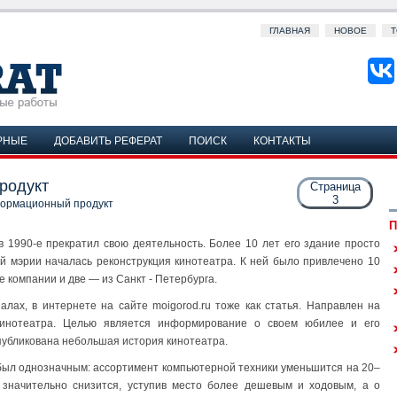
ГЛАВНАЯ
НОВОЕ
Т
РНЫЕ
ДОБАВИТЬ РЕФЕРАТ
ПОИСК
КОНТАКТЫ
родукт
Страница
3
ормационный продукт
П
 в 1990-е прекратил свою деятельность. Более 10 лет его здание просто
ой мэрии началась реконструкция кинотеатра. К ней было привлечено 10
е компании и две — из Санкт - Петербурга.
ах, в интернете на сайте moigorod.ru тоже как статья. Направлен на
кинотеатра. Целью является информирование о своем юбилее и его
опубликована небольшая история кинотеатра.
 был однозначным: ассортимент компьютерной техники уменьшится на 20–
 значительно снизится, уступив место более дешевым и ходовым, а о