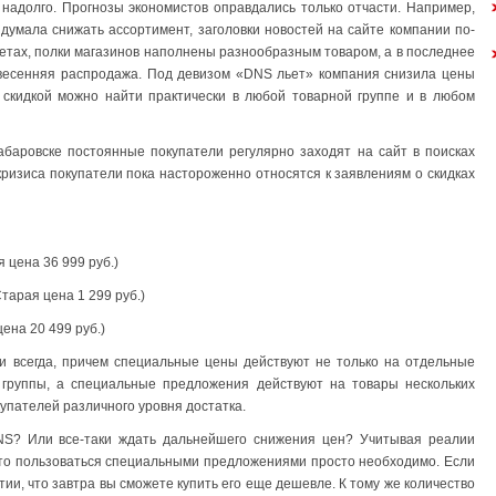
надолго. Прогнозы экономистов оправдались только отчасти. Например,
 думала снижать ассортимент, заголовки новостей на сайте компании по-
етах, полки магазинов наполнены разнообразным товаром, а в последнее
 весенняя распродажа. Под девизом «DNS льет» компания снизила цены
 скидкой можно найти практически в любой товарной группе и в любом
баровске постоянные покупатели регулярно заходят на сайт в поисках
кризиса покупатели пока настороженно относятся к заявлениям о скидках
я цена 36 999 руб.)
тарая цена 1 299 руб.)
ена 20 499 руб.)
и всегда, причем специальные цены действуют не только на отдельные
группы, а специальные предложения действуют на товары нескольких
упателей различного уровня достатка.
NS? Или все-таки ждать дальнейшего снижения цен? Учитывая реалии
что пользоваться специальными предложениями просто необходимо. Если
нтии, что завтра вы сможете купить его еще дешевле. К тому же количество