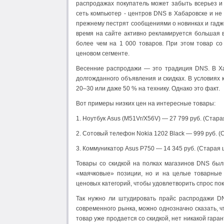
распродажах покупатель может забыть всерьез и 
сеть компьютер - центров DNS в Хабаровске и не
прежнему пестрят сообщениями о новинках и гадж
время на сайте активно рекламируется большая
более чем на 1 000 товаров. При этом товар со
ценовом сегменте.
Весенние распродажи — это традиция DNS. В Ха
долгожданного объявления и скидках. В условиях 
20–30 или даже 50 % на технику. Однако это факт.
Вот примеры низких цен на интересные товары:
1. Ноутбук Asus (M51Vr/X56V) — 27 799 руб. (Стара
2. Сотовый телефон Nokia 1202 Black — 999 руб. (С
3. Коммуникатор Asus P750 — 14 345 руб. (Старая ц
Товары со скидкой на полках магазинов DNS был
«маячковые» позиции, но и на целые товарные 
ценовых категорий, чтобы удовлетворить спрос пок
Так нужно ли штудировать прайс распродажи D
современного рынка, можно однозначно сказать, 
товар уже продается со скидкой, нет никакой гара