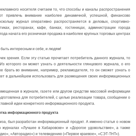
екламного носителя считаем то, что способы и каналы распространения
ют привлечь внимание наиболее динамичной, успешной, финансово
оскольку журнал оперативно распространяется в деловых, спортивно-
тиках, ресторанах, кафе, банках, гостиницах, администрации города
7 года начата его розничная продажа в наиболее крупных торговых центрах
а быть интересным и себе, и людям!
ек зрения. Если эту статью прочитает потребитель данного журнала, то
з которого он может узнать о деятельности глянцевого журнала, о его
же брать во внимание, например, рекламодателя, то он сможет узнать о
жет в дальнейшем использовать для размещения своих информационных
змещенная в журнале, газете или другом средстве массовой информации
дготовлена для потребителей, с целью реализации товара, сообщении о
главной идеи конкретного информационного продукта.
ботка информационного продукта
иза, был разработан информационный продукт. А именно статья о новом
в журналах «Лучшее в Хабаровске» и «Дорогое удовольствие», а также
адио», «Авторадио») и телевидению («Первое краевое», «СЭТ-ТНТ»).