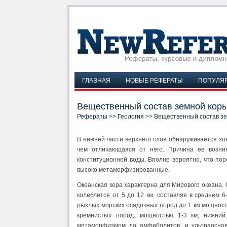
ГЛАВНАЯ
НОВЫЕ РЕФЕРАТЫ
ПОПУЛЯ
Вещественный состав земной кор
Рефераты
>>
Геология
>> Вещественный состав з
В нижней части верхнего слоя обнаруживается зо
чем отличающаяся от него. Причина ее возни
конституционной воды. Вполне вероятно, что пор
высоко метаморфизированные.
Океанская кора характерна для Мирового океана.
колеблется от 5 до 12 км, составляя в среднем 6
рыхлых морских осадочных пород до 1 км мощност
кремнистых пород, мощностью 1-3 км; нижний
метаморфизмом до амфиболитов, и ультраосно