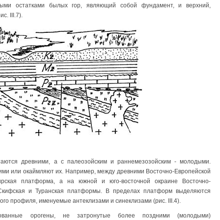
ыми остатками былых гор, являющий собой фундамент, и верхний,
 III.7).
аются древними, а с палеозойским и раннемезозойским - молодыми.
ми или окаймляют их. Например, между древними Восточно-Европейской
рская платформа, а на южной и юго-восточной окраине Восточно-
кифская и Туранская платформы. В пределах платформ выделяются
го профиля, именуемые антеклизами и синеклизами (рис. III.4).
ованные орогены, не затронутые более поздними (молодыми)