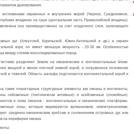
териалом драгирования.
и котловинами окраинных и внутренних морей (Черное, Средиземное,
 глубоких впадинах на суше (централь­ная часть Прикаспийской впадины).
увеличена она преимущественно за счет осадочного слоя, залегающего
вных дуг (Алеут­ской, Курильской, Южно-Антильской и др.) и окраин
тальной коре, но имеет меньшую мощность - 20-30 км. Особенностью
ица между слоями консолидированных пород.
четливо разделяют Землю на океанические и континентальные блоки.
лее мощной и менее плотной земной корой, а погруженное положение
отной и тяжелой. Область шельфа подстилается континентальной корой и
на такие планетарные структурные элементы как океаны и континенты,
ны сейсмичные (тектонически активные) и асейсмичные (спокойные).
нентов и ложа океанов - континентальные и океанические платформы.
мичные зоны, которые маркируются вулканизмом, землетрясениями,
вуют срединно-океаническим хребтам и сочленениям островных дуг или
ов на периферии океана.
менты: