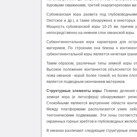
буровыми скважинами, третий охарактеризован ма
Субокеанская кора развита под глубоководным
Охотское и др.), а также обнаружена в некоторых
Мощность субокеанской коры 10-25 км, причем 
непосредственно на нижнем слое океанской коры.
Субконтинентальная кора характерна для остро
материков. По строению она близка к континен
субконтинентальной коры является нечеткая гран
Таким образом, различные типы земной коры от
Высокое положение континентов объясняется бо
ложа океанов - корой более тонкой, но более пл
является подводным окончанием материков.
Структурные элементы коры
. Помимо деления 
земная кора (и литосфера) обнаруживает регио
Спокойными являются внутренние области конти
Между платформами располагаются узкие сейс
тектоническими подвижками. Эти зоны соответст
окраинных горных хребтов и глубоководных желоб
В океанах различают следующие структурные эле