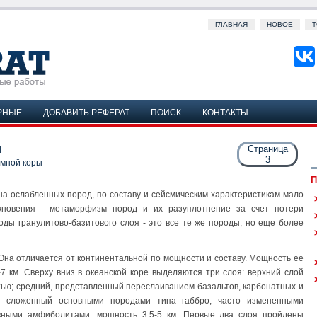
ГЛАВНАЯ
НОВОЕ
Т
РНЫЕ
ДОБАВИТЬ РЕФЕРАТ
ПОИСК
КОНТАКТЫ
ы
Страница
3
емной коры
П
на ослабленных пород, по составу и сейсмическим характеристикам мало
кновения - метаморфизм пород и их разуплотнение за счет потери
оды гранулитово-базитового слоя - это все те же породы, но еще более
 Она отличается от континентальной по мощности и составу. Мощность ее
-7 км. Сверху вниз в океанской коре выделяются три слоя: верхний слой
ью; средний, представленный переслаиванием базальтов, карбонатных и
, сложенный основными породами типа габбро, часто измененными
вными амфиболитами, мощность 3,5-5 км. Первые два слоя пройдены