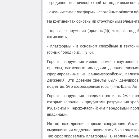
- срединно-океанические хребты - подвижные пояс
- океанические платформы - спокойные области а
На континентах основными структурными элемент
- горные сооружения (орогены[6]), которые, под
активность;
- платформы - в основном спокойные в тектон
горных пород (рис. III.3, б).
Горные сооружения имеют сложное внутреннее 
орогены, сложенные молодыми допалеогеновыми 
сформированные из раннемезозойских, палеоз
движения. Эти древние хребты были денудиров
поднятие. Это возрожденные горы (Тянь-Шань, Алт
Горные сооружения разделяются и окаймляютс
которые заполнены продуктами разрушения хребт
Кубанским и Терско-Каспий­ским передовыми про
впадинами.
Но не все древние горные сооружения были 
выравнивания медленно опускалась, была залита 
Так сформировались платформы. В геологическом