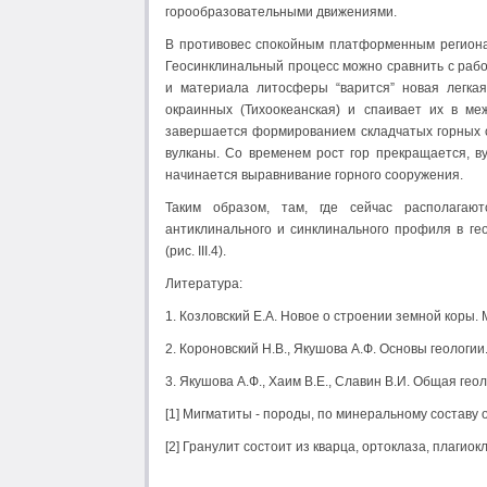
горообразовательными движениями.
В противовес спокойным платформенным региона
Геосинклинальный процесс можно сравнить с работ
и материала литосферы “варится” новая легкая
окраинных (Тихоокеанская) и спаивает их в ме
завершается формированием складчатых горных с
вулканы. Со временем рост гор прекращается, ву
начинается выравнивание горного сооружения.
Таким образом, там, где сейчас располагаю
антиклинального и синклинального профиля в г
(рис. III.4).
Литература:
1. Козловский Е.А. Новое о строении земной коры. М
2. Короновский Н.В., Якушова А.Ф. Основы геологии.
3. Якушова А.Ф., Хаим В.Е., Славин В.И. Общая геоло
[1] Мигматиты - породы, по минеральному составу о
[2] Гранулит состоит из кварца, ортоклаза, плаги