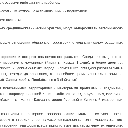
а с осевыми рифтами типа грабенов;
биссальных котловин с осложняющими их поднятиями.
ами являются:
обно срединно-океаническим хребтам, могут обнаруживать тектоническую
ическом отношении обширные территории с мощным чехлом осадочных
строение и историю геологического развития. Среди них выделяются
морскими отложениями (Карпа­ты, Кавказ, Памир), и более древние,
ойских и докембрийских пород, испытавших складкообразовательные
аны, нередко до основания, а в новейшее время испытали вторичное
ай, Саяны, хребты Прибайкалья и Забайкалья).
я пониженными территориями - межгорными прогибами и впадинами,
ов. Например, Большой Кавказ окаймлен Западно-Кубанским, Восточно-
гибами, а от Малого Кавказа отделен Рионской и Куринской межгорными
вовлечены в повторное горообразование. Большая их часть после
морем, и на реликты горных массивов наслоилась толща морских осадков.
 строении платформ всегда присутствуют два структурно-тектонических