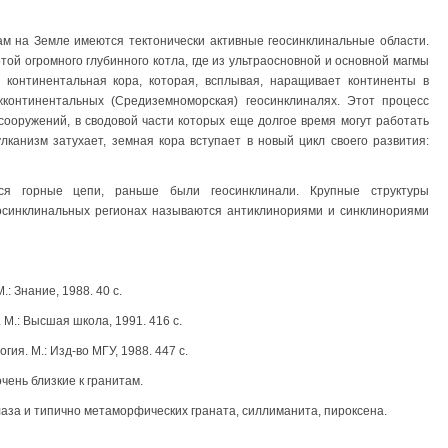
м на Земле имеются тектонически активные геосинклинальные области.
ой огромного глубинного котла, где из ультраосновной и основной магмы
 континентальная кора, которая, всплывая, наращивает континенты в
жконтинентальных (Средиземноморская) геосинклиналях. Этот процесс
ооружений, в сводовой части которых еще долгое время могут работать
лканизм затухает, земная кора вступает в новый цикл своего развития:
тся горные цепи, раньше были геосинклинали. Крупные структуры
еосинклинальных регионах называются антиклинориями и синклинориями
.: Знание, 1988. 40 с.
 М.: Высшая школа, 1991. 416 с.
гия. М.: Изд-во МГУ, 1988. 447 с.
чень близкие к гранитам.
оклаза и типично метаморфических граната, силлиманита, пироксена.