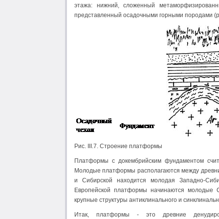
этажа: нижний, сложенный метаморфизированн
представленный осадочными горными породами (рис.
Рис. III.7. Строение платформы
Платформы с докембрийским фундаментом счит
Молодые платформы располагаются между древни
и Сибирской находится молодая Западно-Сиби
Европейской платформы начинаются молодые С
крупные структуры антиклинального и синклинально
Итак, платформы - это древние денудир