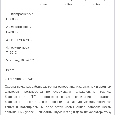
кВтч
кВтч
кВтч
1. Электроэнергия,
U=600В
----
----
----
2. Электроэнергия,
----
----
----
U=380В
----
----
----
3. Пар, р=1,6 МПа
----
----
----
4. Горячая вода,
Т=95°С
----
----
----
5. Холод, Т0=-20°С
Всего
----
----
----
3.4.4. Охрана труда.
Охрана труда разрабатывается на основе анализа опасных и вредных
факторов производства по следующим направлениям: техника
безопасности (ТБ), производственная санитария, пожарная
безопасность. При анализе производства следует указать источники
явных и потенциальных опасностей (повышенная загазованность,
повышенный уровень вибрации, шума и т.д.) и дата их характеристику